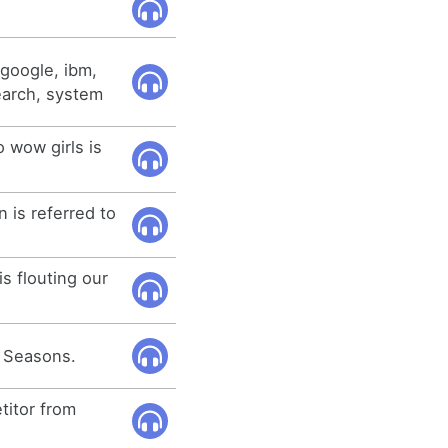
 google, ibm,
earch, system
 wow girls is
n is referred to
 is flouting our
l Seasons.
titor from
.