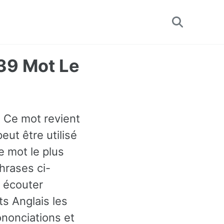
Toggle
search
239 Mot Le
. Ce mot revient
eut être utilisé
e mot le plus
hrases ci-
 écouter
s Anglais les
nonciations et