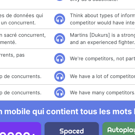
pes de données qui
Think about types of inform
 un concurrent.
competitor would have inter
n sacré concurrent,
Martins [Dukurs] is a stron
imenté.
and an experienced fighter
rents, pas
We're competitors, not par
 de concurrents.
We have a lot of competito
 de concurrents.
We have many competitors
 mobile qui contient tous les mots