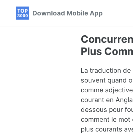
Skip
Skip
Skip
Download Mobile App
to
to
to
primary
content
footer
navigation
Concurrent
Plus Comm
La traduction de 
souvent quand on 
comme adjective.
courant en Angla
dessous pour fou
comment le mot e
plus courants av