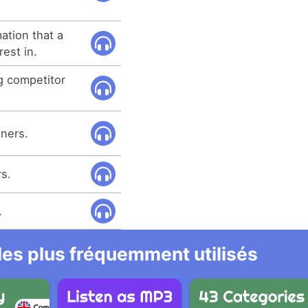
ation that a
est in.
g competitor
.
tners.
rs.
.
 les plus fréquemment utilisés