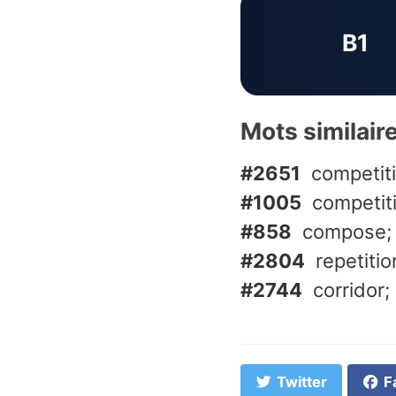
B1
Mots similair
#2651
competit
#1005
competit
#858
compose; 
#2804
repetitio
#2744
corridor; 
Twitter
F