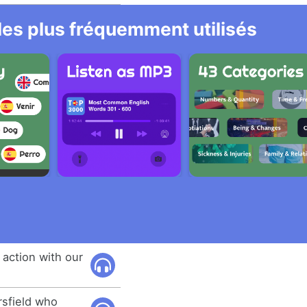
 les plus fréquemment utilisés
e action with our
rsfield who