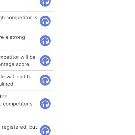
gh competitor is
ve a strong
mpetitor will be
entage score.
e will lead to
lified.
 the
 competitor's
 registered, but