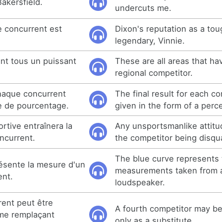
Bakersfield.
undercuts me.
e concurrent est
Dixon's reputation as a tou
legendary, Vinnie.
nt tous un puissant
These are all areas that ha
regional competitor.
chaque concurrent
The final result for each co
e de pourcentage.
given in the form of a perc
ortive entraînera la
Any unsportsmanlike attitud
oncurrent.
the competitor being disqua
The blue curve represents
ésente la mesure d'un
measurements taken from a
ent.
loudspeaker.
ent peut être
A fourth competitor may be
mme remplaçant
only as a substitute.