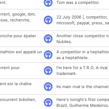
ent.
Tom was a competitor.
rrent, google, ibm,
22 July 2006 |, competitor,
esse, recherche,
microsoft, paypal, press, s
proche pour épater
Another close competitor to
Nubiles.
tathlon est appelé un
A competitor in a heptathlo
as a heptathlete.
rrent pour
I'm here for a T.R.O. A rival
trademark.
ent est la chaîne
Its main rival is the channe
oncurrent brésilien,
Here's tonight's first compe
Brazil, Guilherme Medeiros