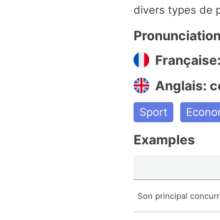
divers types de p
Pronunciatio
Française
Anglais: c
Sport
Econom
Examples
Son principal concurr