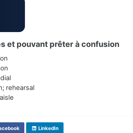
es et pouvant prêter à confusion
ion
ion
dial
n; rehearsal
aisle
acebook
LinkedIn