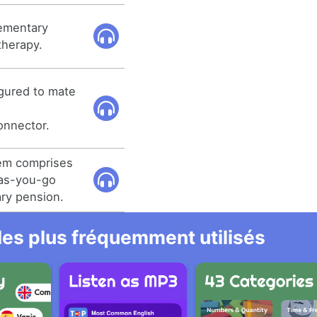
lementary
therapy.
gured to mate
a
onnector.
em comprises
as-you-go
ry pension.
 les plus fréquemment utilisés