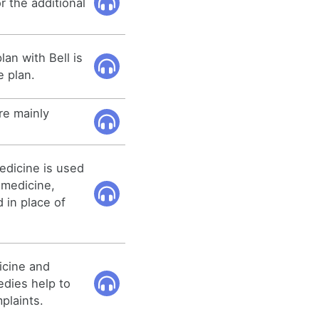
r the additional
an with Bell is
 plan.
re mainly
dicine is used
 medicine,
 in place of
cine and
dies help to
mplaints.