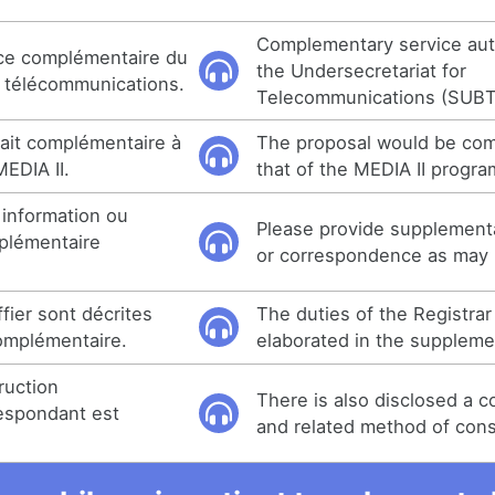
Complementary service aut
ice complémentaire du
the Undersecretariat for
 télécommunications.
Telecommunications (SUBT
rait complémentaire à
The proposal would be co
EDIA II.
that of the MEDIA II progr
e information ou
Please provide supplement
plémentaire
or correspondence as may b
fier sont décrites
The duties of the Registrar
omplémentaire.
elaborated in the suppleme
ruction
There is also disclosed a 
espondant est
and related method of cons