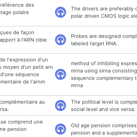
préférence des
The drivers are preferably
tage polaire
polar driven CMOS logic e
çues de façon
Probes are designed compl
apport à l'ARN cible
labeled target RNA.
de l'expression d'un
method of inhibiting expres
u moyen d'un petit arn
mrna using sirna consisting
é d'une séquence
sequence complementary to
mentaire de l'arnm
mrna
t complémentaire au
The political level is comp
rsa.
social level and vice versa.
esse comprend une
Old age pension comprises
une pension
pension and a supplementa