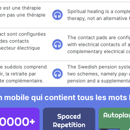
le est une thérapie
Spiritual healing is a comp
on pas une thérapie
therapy, not an alternative 
act sont configurées
The contact pads are confi
des contacts
with electrical contacts of 
necteur électrique
complementary electrical c
ite suédois comprend
The Swedish pension syst
, la retraite par
two schemes, namely pay-
aite complémentaire.
pension and a supplementa
 mobile qui contient tous les mots