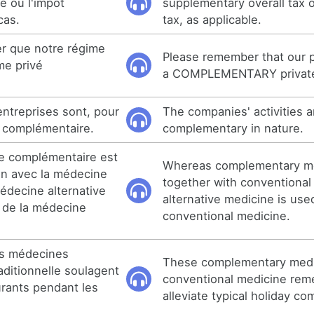
e ou l'impôt
supplementary overall tax o
cas.
tax, as applicable.
er que notre régime
Please remember that our pl
me privé
a COMPLEMENTARY private
entreprises sont, pour
The companies' activities a
e complémentaire.
complementary in nature.
ne complémentaire est
Whereas complementary me
ion avec la médecine
together with conventional
édecine alternative
alternative medicine is used
ce de la médecine
conventional medicine.
s médecines
These complementary medi
aditionnelle soulagent
conventional medicine reme
urants pendant les
alleviate typical holiday co