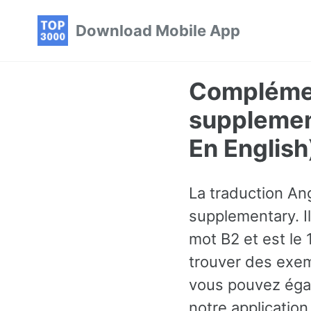
Skip
Skip
Skip
Download Mobile App
to
to
to
primary
content
footer
navigation
Complémen
supplemen
En English
La traduction A
supplementary. Il
mot B2 et est le
trouver des exem
vous pouvez éga
notre application