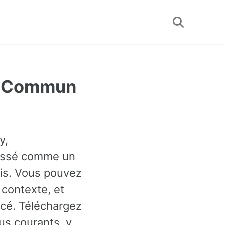
Toggle
search
us Commun
y,
classé comme un
ais. Vous pouvez
 contexte, et
cé. Téléchargez
us courants, y