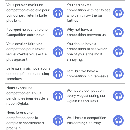
Vous pouvez avoir une
You can have a
compétition avec elle pour
competition with her to see
voir qui peut jeter la balle
who can throw the ball
plus loin.
farther.
Pourquoi ne pas faire une
Why not have a
Compétition entre nous
competition between us
Vous devriez faire une
You should have a
compétition pour savoir
competition to see which
lequel d'entre vous est le
one of you is the most
plus agaçant.
annoying.
Je le suis, mais nous avons
I am, but we have a
une compétition dans cinq
competition in five weeks.
semaines.
Nous avons une
We have a competition
compétition en Aouût
every August during our
pendant les journées de la
Oglala Nation Days.
nation Oglala.
Nous ferons une
compétition dans le
We'll have a competition
complexe sportifsamedi
this coming Saturday
prochain.