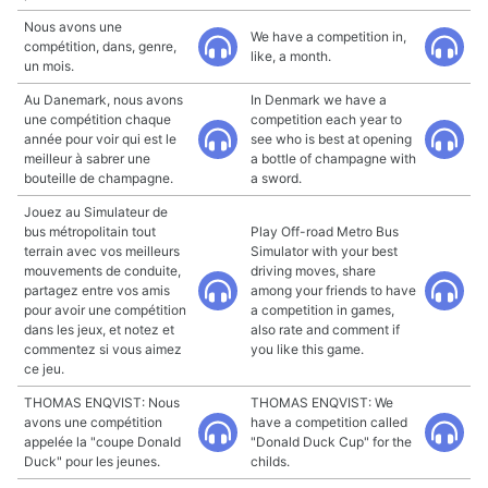
Nous avons une
We have a competition in,
compétition, dans, genre,
like, a month.
un mois.
Au Danemark, nous avons
In Denmark we have a
une compétition chaque
competition each year to
année pour voir qui est le
see who is best at opening
meilleur à sabrer une
a bottle of champagne with
bouteille de champagne.
a sword.
Jouez au Simulateur de
bus métropolitain tout
Play Off-road Metro Bus
terrain avec vos meilleurs
Simulator with your best
mouvements de conduite,
driving moves, share
partagez entre vos amis
among your friends to have
pour avoir une compétition
a competition in games,
dans les jeux, et notez et
also rate and comment if
commentez si vous aimez
you like this game.
ce jeu.
THOMAS ENQVIST: Nous
THOMAS ENQVIST: We
avons une compétition
have a competition called
appelée la "coupe Donald
"Donald Duck Cup" for the
Duck" pour les jeunes.
childs.