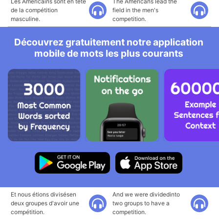
Les Américains sont en tête
The Americans lead the
de la compétition
field in the men's
masculine.
competition.
Découvrez gratuitement notre application
mobile de mots les plus courants
Et nous étions divisésen
And we were dividedinto
deux groupes d'avoir une
two groups to have a
compétition.
competition.