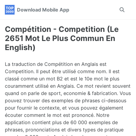
Skip
Skip
Skip
Download Mobile App
Toggle
to
to
to
search
primary
content
footer
navigation
Compétition - Competition (Le
2651 Mot Le Plus Commun En
English)
La traduction de Compétition en Anglais est
Competition. Il peut être utilisé comme nom. Il est
classé comme un mot B2 et est le 10e mot le plus
couramment utilisé en Anglais. Ce mot revient souvent
quand on parle de sport, economie & fabrication. Vous
pouvez trouver des exemples de phrases ci-dessous
pour fournir le contexte, et vous pouvez également
écouter comment le mot est prononcé. Notre
application contient plus de 60 000 exemples de
phrases, prononciations et divers types de pratique