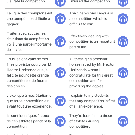
J'ai raté la compétition.
I missed the competition.
La ligue des champions est
The Champions League is
une compétition difficile à
a competition which is
gagner.
difficult to win.
Traiter avec succès les
Effectively dealing with
situations de compétition -
competition is an important
voilà une partie importante
part of life.
de la vie.
Tous les chevaux de ces
All these girls provistor
filles provistor couru par M.
horses raced by Mr. Hector
Hector Horizondo que je
Horizondo whom I
félicite pour cette grande
congratulate for this great
compétition et de fournir
competition and for
des copies.
providing the copies.
J'explique à mes étudiants
I explain to my students
que toute compétition est
that any competition is first
avant tout une expérience.
of all an experience.
Ils sont identiques à ceux
They're identical to those
de ces athlètes pendant la
of athletes during
compétition.
competition.