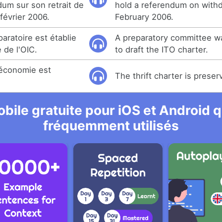
dum sur son retrait de
hold a referendum on withd
 février 2006.
February 2006.
ratoire est établie
A preparatory committee w
 de l'OIC.
to draft the ITO charter.
l'économie est
The thrift charter is prese
bile gratuite pour iOS et Android qu
fréquemment utilisés