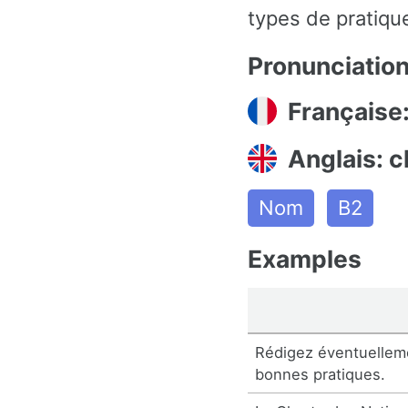
types de pratiqu
Pronunciatio
Française
Anglais: c
Nom
B2
Examples
Rédigez éventuellem
bonnes pratiques.