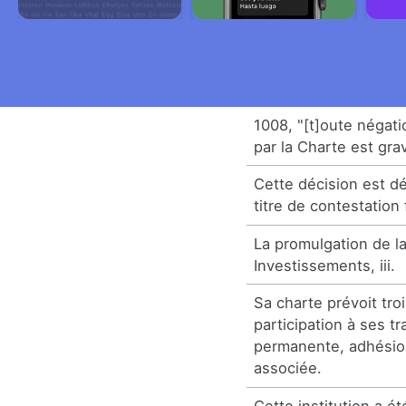
1008, "[t]oute négati
par la Charte est gra
Cette décision est d
titre de contestation
La promulgation de l
Investissements, iii.
Sa charte prévoit tro
participation à ses t
permanente, adhésion
associée.
Cette institution a é