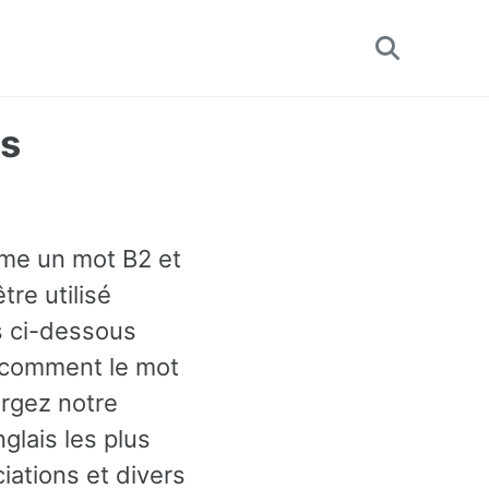
Toggle
search
us
mme un mot B2 et
tre utilisé
 ci-dessous
r comment le mot
argez notre
glais les plus
ations et divers