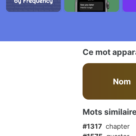
Ce mot appara
Nom
Mots similair
#1317
chapter