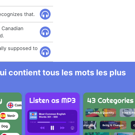
ecognizes that.
o Canadian
d.
ally supposed to
i contient tous les mots les plus