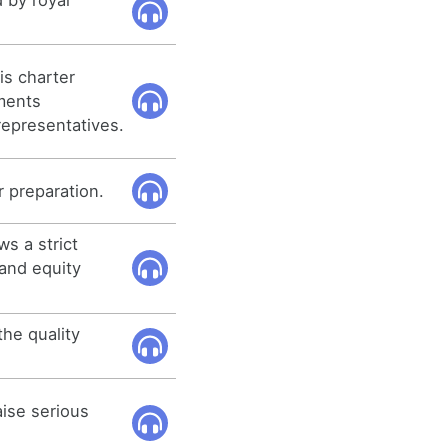
is charter
ments
epresentatives.
r preparation.
ws a strict
 and equity
the quality
aise serious