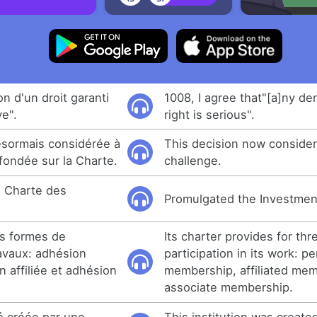
on d'un droit garanti
1008, I agree that"[a]ny den
ve".
right is serious".
ésormais considérée à
This decision now conside
 fondée sur la Charte.
challenge.
a Charte des
Promulgated the Investment 
is formes de
Its charter provides for thr
ravaux: adhésion
participation in its work: 
 affiliée et adhésion
membership, affiliated me
associate membership.
té créée par une
This institution was create