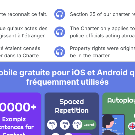
rte reconnaît ce fait.
Section 25 of our charter r
que qu'aux actes des
The Charter only applies t
issant à l'étranger.
police officials acting abroa
té étaient censés
Property rights were origin
er dans la Charte.
be in the charter.
bile gratuite pour iOS et Android qu
fréquemment utilisés