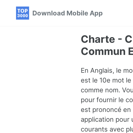
Skip
Skip
Skip
Download Mobile App
to
to
to
primary
content
footer
navigation
Charte - C
Commun En
En Anglais, le m
est le 10e mot le
comme nom. Vous
pour fournir le 
est prononcé en c
application pour 
courants avec pl