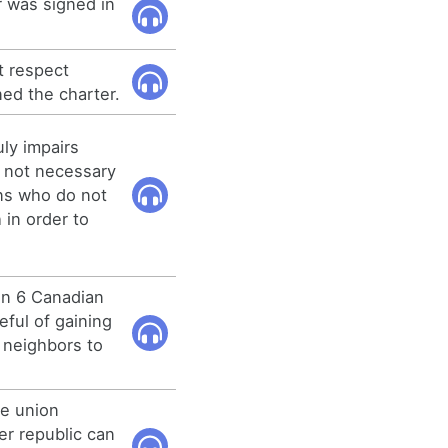
 was signed in
t respect
ned the charter.
ly impairs
s not necessary
ns who do not
 in order to
 in 6 Canadian
eful of gaining
r neighbors to
te union
er republic can