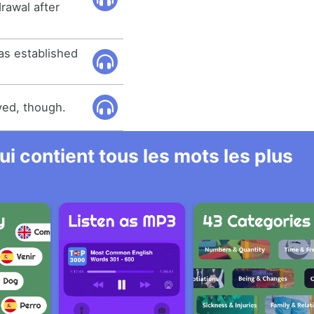
rawal after
as established
rved, though.
i contient tous les mots les plus