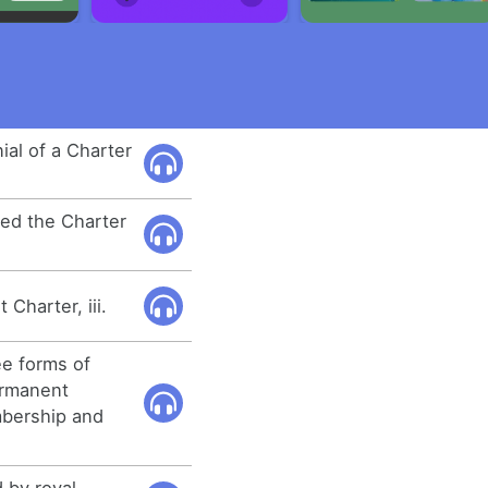
ial of a Charter
red the Charter
Charter, iii.
ee forms of
permanent
mbership and
d by royal