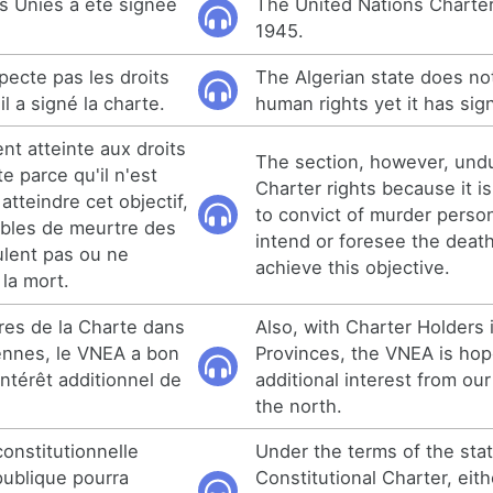
s Unies a été signée
The United Nations Charter
1945.
specte pas les droits
The Algerian state does no
l a signé la charte.
human rights yet it has sig
ent atteinte aux droits
The section, however, undu
e parce qu'il n'est
Charter rights because it i
atteindre cet objectif,
to convict of murder perso
ables de meurtre des
intend or foresee the death
lent pas ou ne
achieve this objective.
la mort.
aires de la Charte dans
Also, with Charter Holders
ennes, le VNEA a bon
Provinces, the VNEA is hop
ntérêt additionnel de
additional interest from ou
the north.
constitutionnelle
Under the terms of the sta
publique pourra
Constitutional Charter, eith