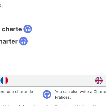
e.
n
: charte
harter
ent une charte de
You can also write a Chart
Pratices.