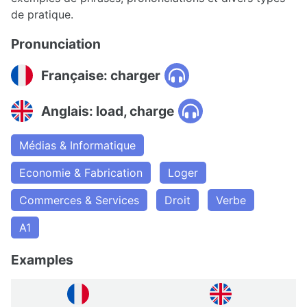
de pratique.
Pronunciation
Française: charger
Anglais: load, charge
Médias & Informatique
Economie & Fabrication
Loger
Commerces & Services
Droit
Verbe
A1
Examples