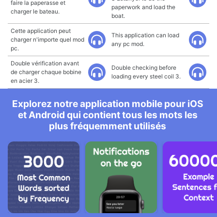
faire la paperasse et
paperwork and load the
charger le bateau.
boat.
Cette application peut
This application can load
charger n'importe quel mod
any pc mod.
pc.
Double vérification avant
Double checking before
de charger chaque bobine
loading every steel coil 3.
en acier 3.
Explorez notre application mobile pour iOS
et Android qui contient tous les mots les
plus fréquemment utilisés