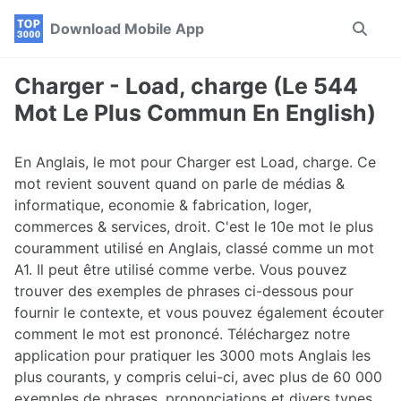
Skip
Skip
Skip
Download Mobile App
Toggle
to
to
to
search
primary
content
footer
navigation
Charger - Load, charge (Le 544
Mot Le Plus Commun En English)
En Anglais, le mot pour Charger est Load, charge. Ce
mot revient souvent quand on parle de médias &
informatique, economie & fabrication, loger,
commerces & services, droit. C'est le 10e mot le plus
couramment utilisé en Anglais, classé comme un mot
A1. Il peut être utilisé comme verbe. Vous pouvez
trouver des exemples de phrases ci-dessous pour
fournir le contexte, et vous pouvez également écouter
comment le mot est prononcé. Téléchargez notre
application pour pratiquer les 3000 mots Anglais les
plus courants, y compris celui-ci, avec plus de 60 000
exemples de phrases, prononciations et divers types