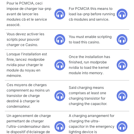
Pour le PCMCIA, ceci
impose de charger isa-pnp
For PCMCIA this means to
avant de lancer les
load isa-pnp before running
modules cb et le service
cb modules and service.
associé.
Vous devez activer les
You must enable scripting
scripts pour pouvoir
to load this casino.
charger ce Casino.
Lorsque l'installation est
Once the installation has
finie, lancez modprobe
finished, run modprobe
nvidia pour charger le
nvidia to load the kernel
module du noyau en
module into memory.
mémoire.
Ces moyens de charges
Said charging means
comprennent au moins un
comprises at least one
transistor de charge
charging transistor for
destiné à charger le
charging the capacitor.
condensateur.
Un agencement de charge
A charging arrangement for
permettant de charger
charging the ultra-
l'ultra-condensateur dans
capacitor in the emergency
le dispositif d'éclairage de
lighting device is