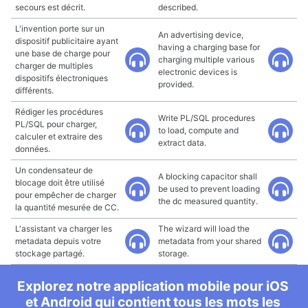
secours est décrit.
described.
L'invention porte sur un
An advertising device,
dispositif publicitaire ayant
having a charging base for
une base de charge pour
charging multiple various
charger de multiples
electronic devices is
dispositifs électroniques
provided.
différents.
Rédiger les procédures
Write PL/SQL procedures
PL/SQL pour charger,
to load, compute and
calculer et extraire des
extract data.
données.
Un condensateur de
A blocking capacitor shall
blocage doit être utilisé
be used to prevent loading
pour empêcher de charger
the dc measured quantity.
la quantité mesurée de CC.
L'assistant va charger les
The wizard will load the
metadata depuis votre
metadata from your shared
stockage partagé.
storage.
Explorez notre application mobile pour iOS
et Android qui contient tous les mots les