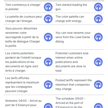
Tom commença à charger
Tom started loading the
le pistolet.
gun.
La palette de couleurs peut
The color palette can
charger de l'énergie.
charge with energy.
Vous pouvez désormais
renommer votre
You can now rename your
sauvegarde à partir de la
save from the Load Game
boîte de dialogue Charger
dialog.
la partie.
Les clients potentiels
Potential customers lose
perdent de l'intérêt lorsque
interest when online
les publications et les
publications and
documents en ligne sont
documents are slow to
lents à charger.
load.
Les tarifs affichés
Posted tariffs represent the
représentent le maximum
maximum that companies
que les compagnies
may charge.
peuvent charger.
The schedule: 09:00 -
Itinéraire: 09:00 - Arrivé au
Arrived at the port of
port de S'Estanyol pour
S'Estanyol to do the