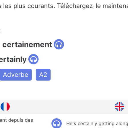
 les plus courants. Téléchargez-le maintena
n
: certainement
ertainly
Adverbe
A2
ment depuis des
He's certainly getting along