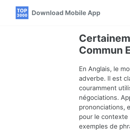
Skip
Skip
Skip
Download Mobile App
to
to
to
primary
content
footer
navigation
Certaineme
Commun En
En Anglais, le mo
adverbe. Il est 
couramment utili
négociations. Ap
prononciations, 
pour le contexte
exemples de phra