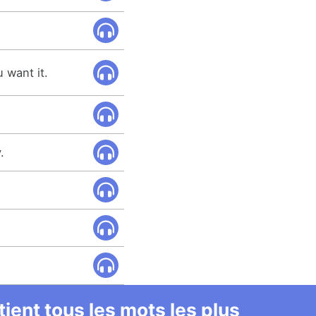
u want it.
.
ient tous les mots les plus