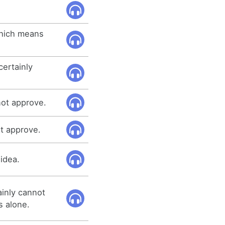
which means
certainly
not approve.
t approve.
 idea.
ainly cannot
s alone.