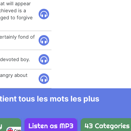
at will appear
chieved is a
aged to forgive
rtainly fond of
s devoted boy.
 angry about
ient tous les mots les plus