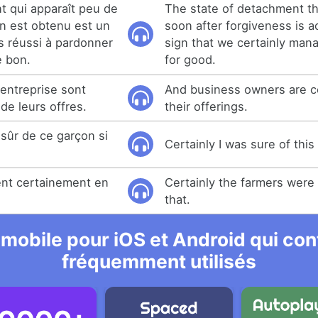
t qui apparaît peu de
The state of detachment th
n est obtenu est un
soon after forgiveness is a
 réussi à pardonner
sign that we certainly man
e bon.
for good.
'entreprise sont
And business owners are ce
de leurs offres.
their offerings.
 sûr de ce garçon si
Certainly I was sure of thi
ient certainement en
Certainly the farmers were
that.
 mobile pour iOS et Android qui cont
fréquemment utilisés