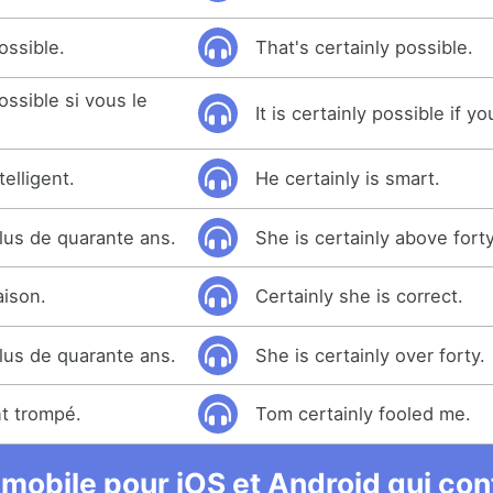
ossible.
That's certainly possible.
ssible si vous le
It is certainly possible if yo
telligent.
He certainly is smart.
plus de quarante ans.
She is certainly above forty
aison.
Certainly she is correct.
plus de quarante ans.
She is certainly over forty.
t trompé.
Tom certainly fooled me.
 mobile pour iOS et Android qui cont