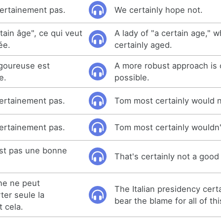
ertainement pas.
We certainly hope not.
ain âge", ce qui veut
A lady of "a certain age," 
ée.
certainly aged.
igoureuse est
A more robust approach is 
e.
possible.
ertainement pas.
Tom most certainly would 
ertainement pas.
Tom most certainly wouldn'
est pas une bonne
That's certainly not a good
nne ne peut
The Italian presidency cert
ter seule la
bear the blame for all of thi
t cela.