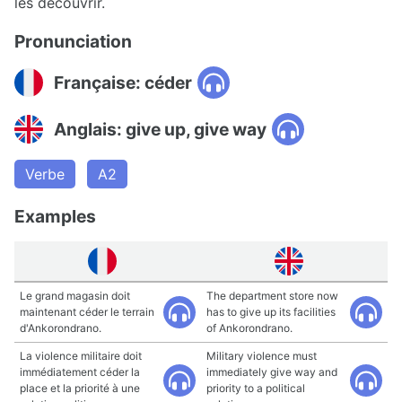
les découvrir.
Pronunciation
Française: céder
Anglais: give up, give way
Verbe
A2
Examples
Le grand magasin doit
The department store now
maintenant céder le terrain
has to give up its facilities
d'Ankorondrano.
of Ankorondrano.
La violence militaire doit
Military violence must
immédiatement céder la
immediately give way and
place et la priorité à une
priority to a political