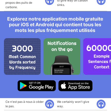
to give way on carbon
propos des puits de
sinks.
carbone.
Explorez notre application mobile gratuite
pour iOS et Android qui contient tous les
mots les plus fréquemment utilisés
Ce n'est pas à nous à céder
We certainly won't give
le pas.
way.