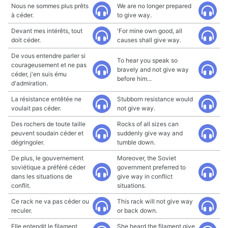
Nous ne sommes plus prêts
We are no longer prepared
à céder.
to give way.
Devant mes intérêts, tout
'For mine own good, all
doit céder.
causes shall give way.
De vous entendre parler si
To hear you speak so
courageusement et ne pas
bravely and not give way
céder, j'en suis ému
before him...
d'admiration.
La résistance entêtée ne
Stubborn resistance would
voulait pas céder.
not give way.
Des rochers de toute taille
Rocks of all sizes can
peuvent soudain céder et
suddenly give way and
dégringoler.
tumble down.
De plus, le gouvernement
Moreover, the Soviet
soviétique a préféré céder
government preferred to
dans les situations de
give way in conflict
conflit.
situations.
Ce rack ne va pas céder ou
This rack will not give way
reculer.
or back down.
Elle entendit le filament
She heard the filament give