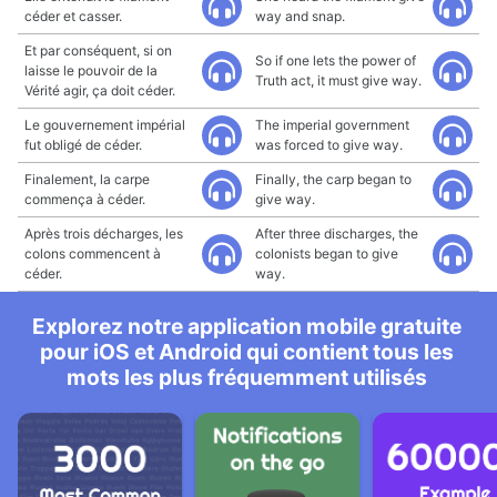
céder et casser.
way and snap.
Et par conséquent, si on
So if one lets the power of
laisse le pouvoir de la
Truth act, it must give way.
Vérité agir, ça doit céder.
Le gouvernement impérial
The imperial government
fut obligé de céder.
was forced to give way.
Finalement, la carpe
Finally, the carp began to
commença à céder.
give way.
Après trois décharges, les
After three discharges, the
colons commencent à
colonists began to give
céder.
way.
Explorez notre application mobile gratuite
pour iOS et Android qui contient tous les
mots les plus fréquemment utilisés