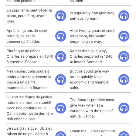
solution politique.
solution.
En popularité peut céder la
In popularity can give way,
place, peut-être, avant-
perhaps, forearm.
bras.
Après vingt ans de semi-
After twenty years of semi-
retraite, sa santé
retirement, his health
commença à céder.
began to give way.
Plutôt que de céder,
Rather than give way,
Charles se prépara en 1640
Charles prepared in 1640
à envahir l'Écosse.
to invade Scotland.
Néanmoins, cela pourrait
But this could give way
céder assez rapidement la
rather quickly to an
place à un calme
economic and financial
économique et financier.
calm.
Quand les règles de justice
The Board's practice must
naturelle entrent en conflit
give way when at a
avec une pratique de la
variance with the rules of
Commission, cette dernière
natural justice.
doit céder le pas.
Je suis d'avis que l'UE a eu
I think the EU was right not
raison de ne pas céder à