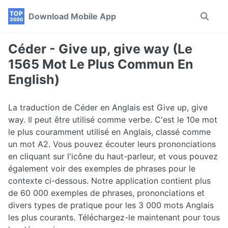
Skip
Skip
Skip
Download Mobile App
Toggle
to
to
to
search
primary
content
footer
navigation
Céder - Give up, give way (Le
1565 Mot Le Plus Commun En
English)
La traduction de Céder en Anglais est Give up, give
way. Il peut être utilisé comme verbe. C'est le 10e mot
le plus couramment utilisé en Anglais, classé comme
un mot A2. Vous pouvez écouter leurs prononciations
en cliquant sur l'icône du haut-parleur, et vous pouvez
également voir des exemples de phrases pour le
contexte ci-dessous. Notre application contient plus
de 60 000 exemples de phrases, prononciations et
divers types de pratique pour les 3 000 mots Anglais
les plus courants. Téléchargez-le maintenant pour tous