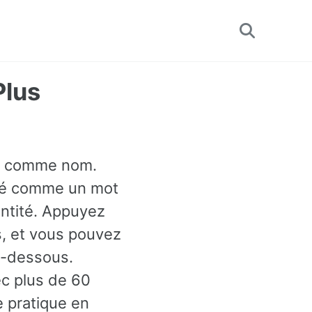
Toggle
search
Plus
isé comme nom.
assé comme un mot
antité. Appuyez
s, et vous pouvez
i-dessous.
ec plus de 60
 pratique en