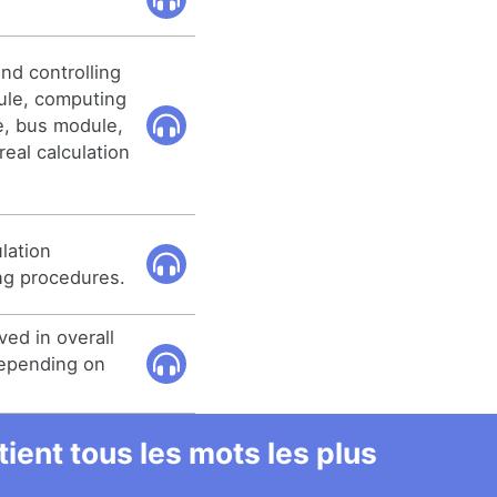
nd controlling
ule, computing
e, bus module,
real calculation
lation
ng procedures.
ed in overall
epending on
ient tous les mots les plus