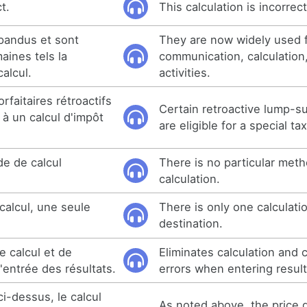
t.
This calculation is incorrect
épandus et sont
They are now widely used 
aines tels la
communication, calculation
alcul.
activities.
rfaitaires rétroactifs
Certain retroactive lump-
à un calcul d'impôt
are eligible for a special ta
de de calcul
There is no particular meth
calculation.
 calcul, une seule
There is only one calculati
destination.
e calcul et de
Eliminates calculation and
'entrée des résultats.
errors when entering result
i-dessus, le calcul
As noted above, the price g