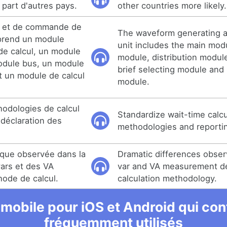
 part d'autres pays.
other countries more likely.
on et de commande de
The waveform generating a
prend un module
unit includes the main mod
de calcul, un module
module, distribution modul
module bus, un module
brief selecting module and 
t un module de calcul
module.
hodologies de calcul
Standardize wait-time calcu
 déclaration des
methodologies and reporti
ique observée dans la
Dramatic differences observ
ars et des VA
var and VA measurement d
hode de calcul.
calculation methodology.
 mobile pour iOS et Android qui cont
fréquemment utilisés