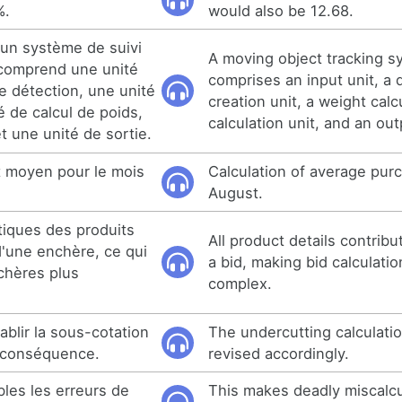
%.
would also be 12.68.
 un système de suivi
A moving object tracking s
 comprend une unité
comprises an input unit, a d
e détection, une unité
creation unit, a weight calcu
é de calcul de poids,
calculation unit, and an out
et une unité de sortie.
at moyen pour le mois
Calculation of average purc
August.
tiques des produits
All product details contribu
d'une enchère, ce qui
a bid, making bid calculati
nchères plus
complex.
ablir la sous-cotation
The undercutting calculati
n conséquence.
revised accordingly.
bles les erreurs de
This makes deadly miscalcu