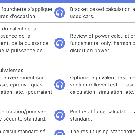
a fourchette s'applique
Bracket based calculation a
res d'occasion.
used cars.
 du calcul de la
issance de la
Review of power calculation
ent, de la puissance
fundamental only, harmoni
e la puissance de
distortion power.
uivalentes
de renversement sur
Optional equivalent test m
isse, épreuve quasi
section rollover test, quasi-
lation, etc. (pourraient
calculation, simulation, etc
 de traction/poussée
Push/Pull force calculation 
e sécurité standard.
standard.
n calcul standardisé
The result using standardiz