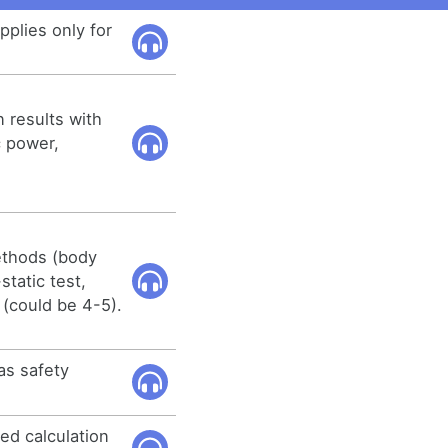
pplies only for
 results with
c power,
ethods (body
static test,
. (could be 4-5).
as safety
ed calculation