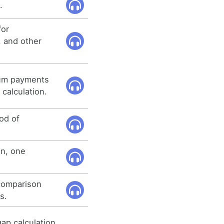
.
for
, and other
sum payments
x calculation.
od of
on, one
 comparison
s.
ap calculation