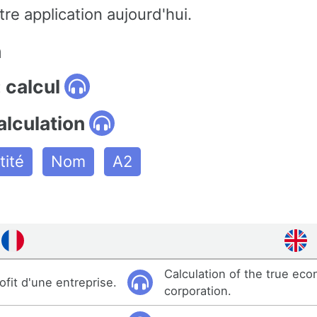
re application aujourd'hui.
n
 calcul
alculation
tité
Nom
A2
Calculation of the true econ
ofit d'une entreprise.
corporation.