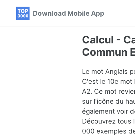
Skip
Skip
Skip
Download Mobile App
to
to
to
primary
content
footer
navigation
Calcul - C
Commun En
Le mot Anglais po
C'est le 10e mot
A2. Ce mot revie
sur l'icône du h
également voir d
Découvrez tous l
000 exemples de 