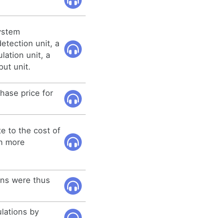
ystem
etection unit, a
lation unit, a
put unit.
hase price for
te to the cost of
on more
ons were thus
lations by