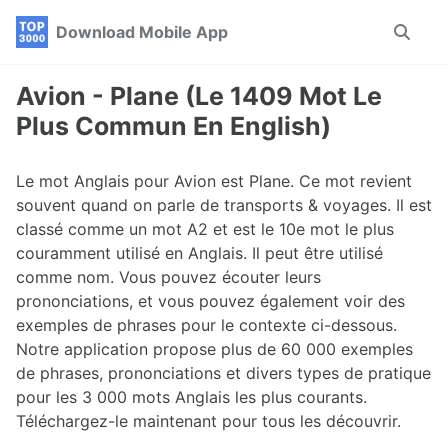
Skip
Skip
Skip
Download Mobile App
Toggle
to
to
to
search
primary
content
footer
navigation
Avion - Plane (Le 1409 Mot Le
Plus Commun En English)
Le mot Anglais pour Avion est Plane. Ce mot revient
souvent quand on parle de transports & voyages. Il est
classé comme un mot A2 et est le 10e mot le plus
couramment utilisé en Anglais. Il peut être utilisé
comme nom. Vous pouvez écouter leurs
prononciations, et vous pouvez également voir des
exemples de phrases pour le contexte ci-dessous.
Notre application propose plus de 60 000 exemples
de phrases, prononciations et divers types de pratique
pour les 3 000 mots Anglais les plus courants.
Téléchargez-le maintenant pour tous les découvrir.