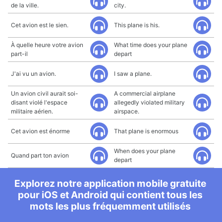
de la ville.
city.
Cet avion est le sien.
This plane is his.
À quelle heure votre avion
What time does your plane
part-il
depart
J'ai vu un avion.
I saw a plane.
Un avion civil aurait soi-
A commercial airplane
disant violé l'espace
allegedly violated military
militaire aérien.
airspace.
Cet avion est énorme
That plane is enormous
When does your plane
Quand part ton avion
depart
Explorez notre application mobile gratuite
pour iOS et Android qui contient tous les
mots les plus fréquemment utilisés