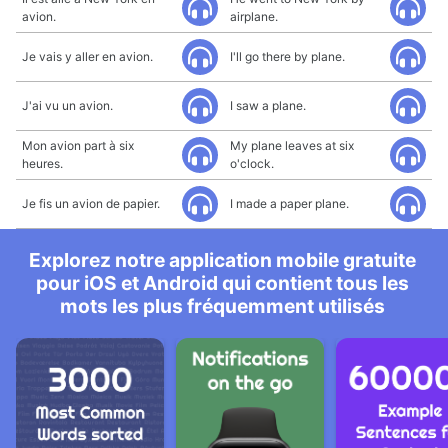
avion.
airplane.
Je vais y aller en avion.
I'll go there by plane.
J'ai vu un avion.
I saw a plane.
Mon avion part à six
My plane leaves at six
heures.
o'clock.
Je fis un avion de papier.
I made a paper plane.
Explorez notre application mobile gratuite
pour iOS et Android qui contient tous les
mots les plus fréquemment utilisés