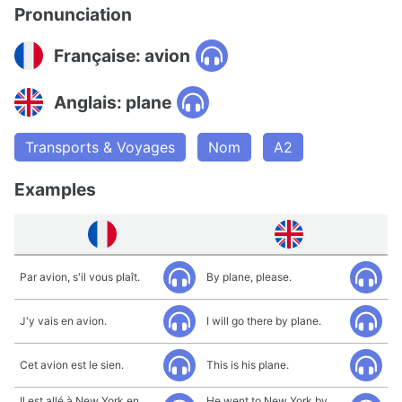
Pronunciation
Française: avion
Anglais: plane
Transports & Voyages
Nom
A2
Examples
Par avion, s'il vous plaît.
By plane, please.
J'y vais en avion.
I will go there by plane.
Cet avion est le sien.
This is his plane.
Il est allé à New York en
He went to New York by