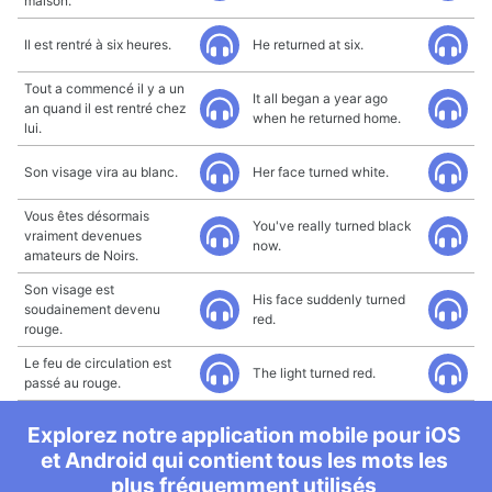
maison.
Il est rentré à six heures.
He returned at six.
Tout a commencé il y a un
It all began a year ago
an quand il est rentré chez
when he returned home.
lui.
Son visage vira au blanc.
Her face turned white.
Vous êtes désormais
You've really turned black
vraiment devenues
now.
amateurs de Noirs.
Son visage est
His face suddenly turned
soudainement devenu
red.
rouge.
Le feu de circulation est
The light turned red.
passé au rouge.
Explorez notre application mobile pour iOS
et Android qui contient tous les mots les
plus fréquemment utilisés