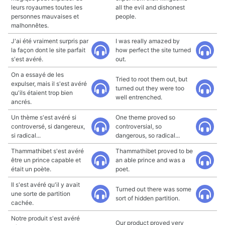
leurs royaumes toutes les
all the evil and dishonest
personnes mauvaises et
people.
malhonnêtes.
J'ai été vraiment surpris par
I was really amazed by
la façon dont le site parfait
how perfect the site turned
s'est avéré.
out.
On a essayé de les
Tried to root them out, but
expulser, mais il s'est avéré
turned out they were too
qu'ils étaient trop bien
well entrenched.
ancrés.
Un thème s'est avéré si
One theme proved so
controversé, si dangereux,
controversial, so
si radical...
dangerous, so radical...
Thammathibet s'est avéré
Thammathibet proved to be
être un prince capable et
an able prince and was a
était un poète.
poet.
Il s'est avéré qu'il y avait
Turned out there was some
une sorte de partition
sort of hidden partition.
cachée.
Notre produit s'est avéré
Our product proved very