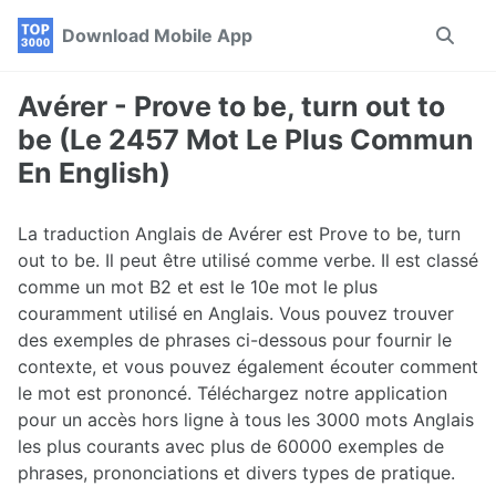
Skip
Skip
Skip
Download Mobile App
Toggle
to
to
to
search
primary
content
footer
navigation
Avérer - Prove to be, turn out to
be (Le 2457 Mot Le Plus Commun
En English)
La traduction Anglais de Avérer est Prove to be, turn
out to be. Il peut être utilisé comme verbe. Il est classé
comme un mot B2 et est le 10e mot le plus
couramment utilisé en Anglais. Vous pouvez trouver
des exemples de phrases ci-dessous pour fournir le
contexte, et vous pouvez également écouter comment
le mot est prononcé. Téléchargez notre application
pour un accès hors ligne à tous les 3000 mots Anglais
les plus courants avec plus de 60000 exemples de
phrases, prononciations et divers types de pratique.