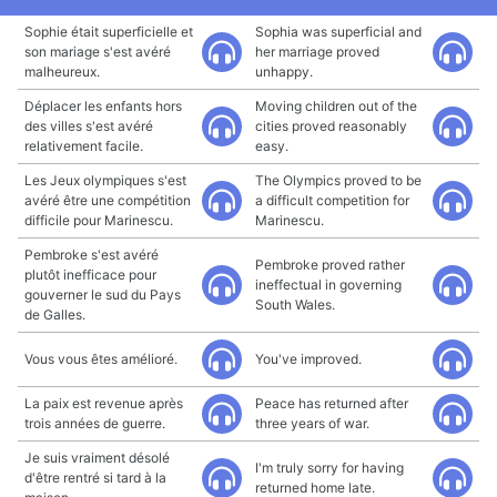
Sophie était superficielle et
Sophia was superficial and
son mariage s'est avéré
her marriage proved
malheureux.
unhappy.
Déplacer les enfants hors
Moving children out of the
des villes s'est avéré
cities proved reasonably
relativement facile.
easy.
Les Jeux olympiques s'est
The Olympics proved to be
avéré être une compétition
a difficult competition for
difficile pour Marinescu.
Marinescu.
Pembroke s'est avéré
Pembroke proved rather
plutôt inefficace pour
ineffectual in governing
gouverner le sud du Pays
South Wales.
de Galles.
Vous vous êtes amélioré.
You've improved.
La paix est revenue après
Peace has returned after
trois années de guerre.
three years of war.
Je suis vraiment désolé
I'm truly sorry for having
d'être rentré si tard à la
returned home late.