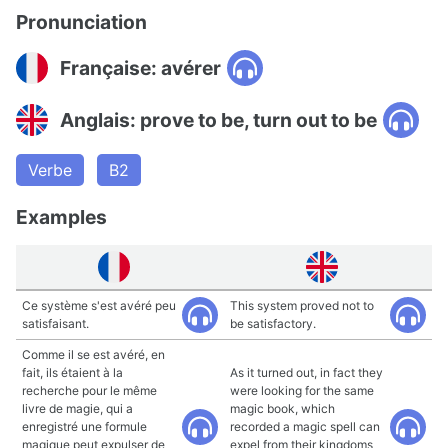
Pronunciation
Française: avérer
Anglais: prove to be, turn out to be
Verbe
B2
Examples
Ce système s'est avéré peu
This system proved not to
satisfaisant.
be satisfactory.
Comme il se est avéré, en
fait, ils étaient à la
As it turned out, in fact they
recherche pour le même
were looking for the same
livre de magie, qui a
magic book, which
enregistré une formule
recorded a magic spell can
magique peut expulser de
expel from their kingdoms