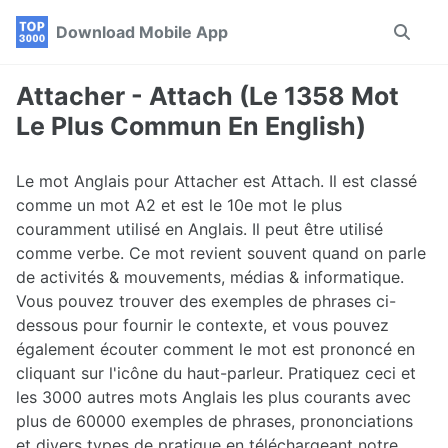
Skip
Skip
Skip
Download Mobile App
Toggle
to
to
to
search
primary
content
footer
navigation
Attacher - Attach (Le 1358 Mot
Le Plus Commun En English)
Le mot Anglais pour Attacher est Attach. Il est classé
comme un mot A2 et est le 10e mot le plus
couramment utilisé en Anglais. Il peut être utilisé
comme verbe. Ce mot revient souvent quand on parle
de activités & mouvements, médias & informatique.
Vous pouvez trouver des exemples de phrases ci-
dessous pour fournir le contexte, et vous pouvez
également écouter comment le mot est prononcé en
cliquant sur l'icône du haut-parleur. Pratiquez ceci et
les 3000 autres mots Anglais les plus courants avec
plus de 60000 exemples de phrases, prononciations
et divers types de pratique en téléchargeant notre