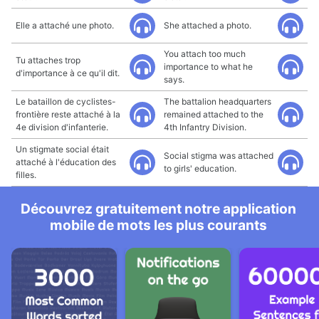
Elle a attaché une photo.
She attached a photo.
You attach too much
Tu attaches trop
importance to what he
d'importance à ce qu'il dit.
says.
Le bataillon de cyclistes-
The battalion headquarters
frontière reste attaché à la
remained attached to the
4e division d'infanterie.
4th Infantry Division.
Un stigmate social était
Social stigma was attached
attaché à l'éducation des
to girls' education.
filles.
Découvrez gratuitement notre application
mobile de mots les plus courants