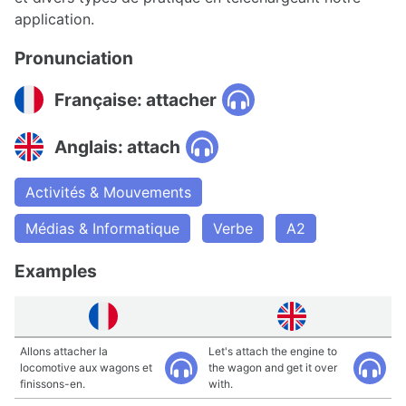
application.
Pronunciation
Française: attacher
Anglais: attach
Activités & Mouvements
Médias & Informatique
Verbe
A2
Examples
Allons attacher la
Let's attach the engine to
locomotive aux wagons et
the wagon and get it over
finissons-en.
with.