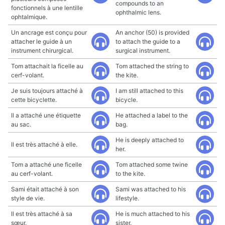
compounds to an
fonctionnels à une lentille
ophthalmic lens.
ophtalmique.
Un ancrage est conçu pour
An anchor (50) is provided
attacher le guide à un
to attach the guide to a
instrument chirurgical.
surgical instrument.
Tom attachait la ficelle au
Tom attached the string to
cerf-volant.
the kite.
Je suis toujours attaché à
I am still attached to this
cette bicyclette.
bicycle.
Il a attaché une étiquette
He attached a label to the
au sac.
bag.
He is deeply attached to
Il est très attaché à elle.
her.
Tom a attaché une ficelle
Tom attached some twine
au cerf-volant.
to the kite.
Sami était attaché à son
Sami was attached to his
style de vie.
lifestyle.
Il est très attaché à sa
He is much attached to his
sœur.
sister.