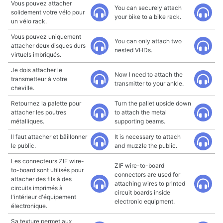
Vous pouvez attacher
You can securely attach
solidement votre vélo pour
your bike to a bike rack.
un vélo rack.
Vous pouvez uniquement
You can only attach two
attacher deux disques durs
nested VHDs.
virtuels imbriqués.
Je dois attacher le
Now I need to attach the
transmetteur à votre
transmitter to your ankle.
cheville.
Retournez la palette pour
Turn the pallet upside down
attacher les poutres
to attach the metal
métalliques.
supporting beams.
Il faut attacher et bâillonner
It is necessary to attach
le public.
and muzzle the public.
Les connecteurs ZIF wire-
ZIF wire-to-board
to-board sont utilisés pour
connectors are used for
attacher des fils à des
attaching wires to printed
circuits imprimés à
circuit boards inside
l'intérieur d'équipement
electronic equipment.
électronique.
Sa texture permet aux