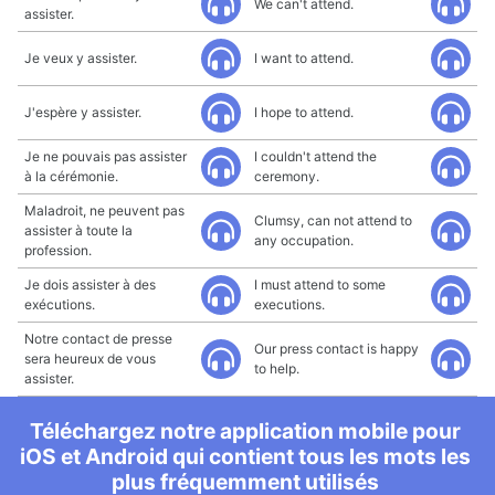
We can't attend.
assister.
Je veux y assister.
I want to attend.
J'espère y assister.
I hope to attend.
Je ne pouvais pas assister
I couldn't attend the
à la cérémonie.
ceremony.
Maladroit, ne peuvent pas
Clumsy, can not attend to
assister à toute la
any occupation.
profession.
Je dois assister à des
I must attend to some
exécutions.
executions.
Notre contact de presse
Our press contact is happy
sera heureux de vous
to help.
assister.
Téléchargez notre application mobile pour
iOS et Android qui contient tous les mots les
plus fréquemment utilisés