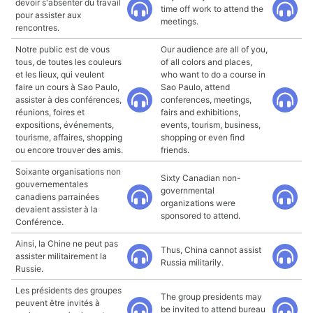
devoir s'absenter du travail
time off work to attend the
pour assister aux
meetings.
rencontres.
Notre public est de vous
Our audience are all of you,
tous, de toutes les couleurs
of all colors and places,
et les lieux, qui veulent
who want to do a course in
faire un cours à Sao Paulo,
Sao Paulo, attend
assister à des conférences,
conferences, meetings,
réunions, foires et
fairs and exhibitions,
expositions, événements,
events, tourism, business,
tourisme, affaires, shopping
shopping or even find
ou encore trouver des amis.
friends.
Soixante organisations non
Sixty Canadian non-
gouvernementales
governmental
canadiens parrainées
organizations were
devaient assister à la
sponsored to attend.
Conférence.
Ainsi, la Chine ne peut pas
Thus, China cannot assist
assister militairement la
Russia militarily.
Russie.
Les présidents des groupes
The group presidents may
peuvent être invités à
be invited to attend bureau