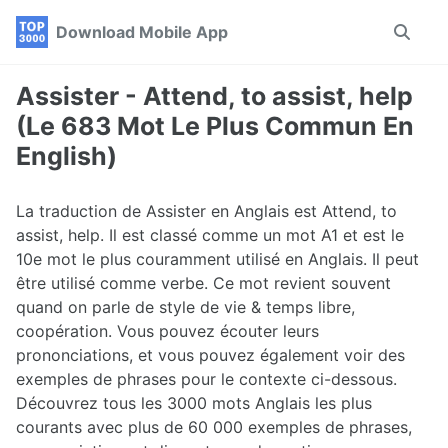
Skip
Skip
Skip
Download Mobile App
Toggle
to
to
to
search
primary
content
footer
navigation
Assister - Attend, to assist, help
(Le 683 Mot Le Plus Commun En
English)
La traduction de Assister en Anglais est Attend, to
assist, help. Il est classé comme un mot A1 et est le
10e mot le plus couramment utilisé en Anglais. Il peut
être utilisé comme verbe. Ce mot revient souvent
quand on parle de style de vie & temps libre,
coopération. Vous pouvez écouter leurs
prononciations, et vous pouvez également voir des
exemples de phrases pour le contexte ci-dessous.
Découvrez tous les 3000 mots Anglais les plus
courants avec plus de 60 000 exemples de phrases,