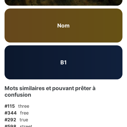
Nom
B1
Mots similaires et pouvant prêter à
confusion
#115
three
#344
free
#292
true
#598
street