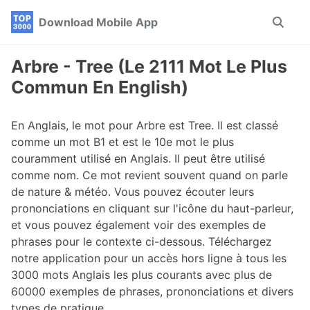
Skip
Skip
Skip
Download Mobile App
Toggle
to
to
to
search
primary
content
footer
navigation
Arbre - Tree (Le 2111 Mot Le Plus
Commun En English)
En Anglais, le mot pour Arbre est Tree. Il est classé
comme un mot B1 et est le 10e mot le plus
couramment utilisé en Anglais. Il peut être utilisé
comme nom. Ce mot revient souvent quand on parle
de nature & météo. Vous pouvez écouter leurs
prononciations en cliquant sur l'icône du haut-parleur,
et vous pouvez également voir des exemples de
phrases pour le contexte ci-dessous. Téléchargez
notre application pour un accès hors ligne à tous les
3000 mots Anglais les plus courants avec plus de
60000 exemples de phrases, prononciations et divers
types de pratique.