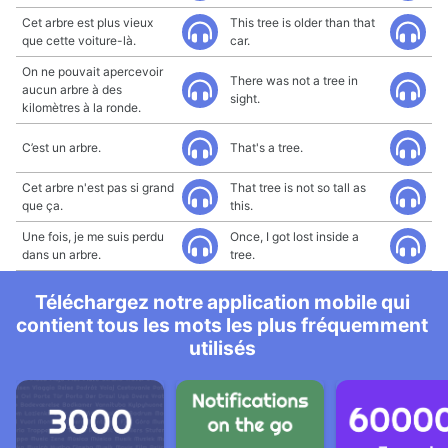
Cet arbre est plus vieux
This tree is older than that
que cette voiture-là.
car.
On ne pouvait apercevoir
There was not a tree in
aucun arbre à des
sight.
kilomètres à la ronde.
C’est un arbre.
That's a tree.
Cet arbre n'est pas si grand
That tree is not so tall as
que ça.
this.
Une fois, je me suis perdu
Once, I got lost inside a
dans un arbre.
tree.
Téléchargez notre application mobile qui
contient tous les mots les plus fréquemment
utilisés