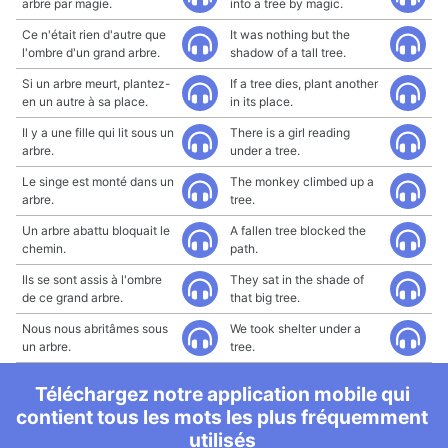
arbre par magie.
into a tree by magic.
Ce n'était rien d'autre que
It was nothing but the
l'ombre d'un grand arbre.
shadow of a tall tree.
Si un arbre meurt, plantez-
If a tree dies, plant another
en un autre à sa place.
in its place.
Il y a une fille qui lit sous un
There is a girl reading
arbre.
under a tree.
Le singe est monté dans un
The monkey climbed up a
arbre.
tree.
Un arbre abattu bloquait le
A fallen tree blocked the
chemin.
path.
Ils se sont assis à l'ombre
They sat in the shade of
de ce grand arbre.
that big tree.
Nous nous abritâmes sous
We took shelter under a
un arbre.
tree.
Téléchargez notre application mobile qui
contient tous les mots les plus fréquemment
utilisés