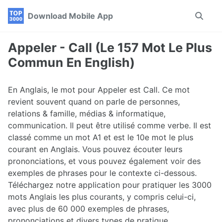
Skip
Skip
Skip
Download Mobile App
Toggle
to
to
to
search
primary
content
footer
navigation
Appeler - Call (Le 157 Mot Le Plus
Commun En English)
En Anglais, le mot pour Appeler est Call. Ce mot
revient souvent quand on parle de personnes,
relations & famille, médias & informatique,
communication. Il peut être utilisé comme verbe. Il est
classé comme un mot A1 et est le 10e mot le plus
courant en Anglais. Vous pouvez écouter leurs
prononciations, et vous pouvez également voir des
exemples de phrases pour le contexte ci-dessous.
Téléchargez notre application pour pratiquer les 3000
mots Anglais les plus courants, y compris celui-ci,
avec plus de 60 000 exemples de phrases,
prononciations et divers types de pratique.