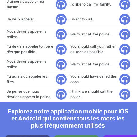
J'aimerais appeler ma
I'd like to call my family.
famille.
Je veux appeler...
I want to call...
Nous devons appeler la
We must call the police.
police.
Tu devrais appeler ton père
You should call your father
dès que possible.
as soon as possible.
Nous devons appeler la
We must call the police.
police.
Tu aurais dû appeler les
You should have called the
flics.
cops.
Je pense que nous
I think we should call the
devrions appeler la police.
police.
Explorez notre application mobile pour iOS
et Android qui contient tous les mots les
plus fréquemment utilisés