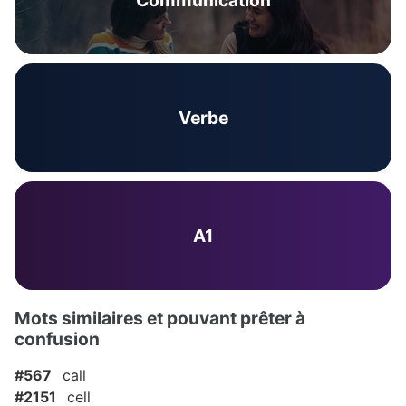
Communication
Verbe
A1
Mots similaires et pouvant prêter à
confusion
#567
call
#2151
cell