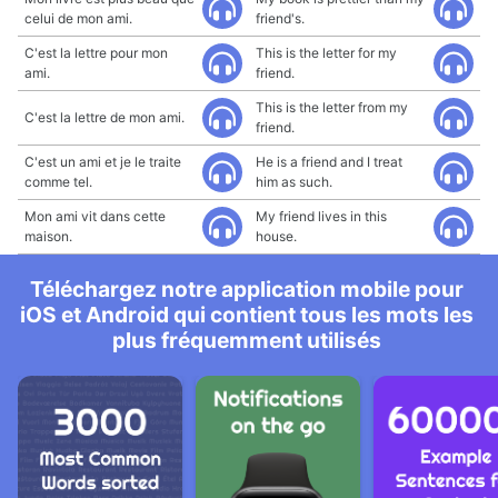
celui de mon ami.
friend's.
C'est la lettre pour mon
This is the letter for my
ami.
friend.
This is the letter from my
C'est la lettre de mon ami.
friend.
C'est un ami et je le traite
He is a friend and I treat
comme tel.
him as such.
Mon ami vit dans cette
My friend lives in this
maison.
house.
Téléchargez notre application mobile pour
iOS et Android qui contient tous les mots les
plus fréquemment utilisés