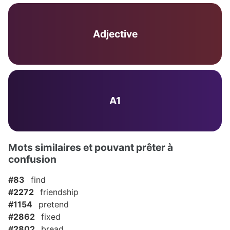
Adjective
A1
Mots similaires et pouvant prêter à
confusion
#83
find
#2272
friendship
#1154
pretend
#2862
fixed
#2802
bread