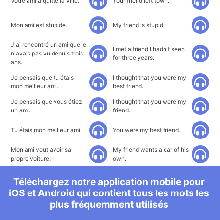
Votre ami a quitté la ville.
Your friend left town.
Mon ami est stupide.
My friend is stupid.
J'ai rencontré un ami que je
I met a friend I hadn't seen
n'avais pas vu depuis trois
for three years.
ans.
Je pensais que tu étais
I thought that you were my
mon meilleur ami.
best friend.
Je pensais que vous étiez
I thought that you were my
un ami.
friend.
Tu étais mon meilleur ami.
You were my best friend.
Mon ami veut avoir sa
My friend wants a car of his
propre voiture.
own.
Téléchargez notre application mobile pour
iOS et Android qui contient tous les mots les
plus fréquemment utilisés