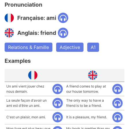
Pronunciation
Française: ami
Anglais: friend
Relations & Famille
Adjective
A1
Examples
Un ami vient jouer chez
A friend comes to play at
nous demain.
our house tomorrow.
La seule façon d'avoir un
The only way to have a
ami est d'être un ami.
friend is to be a friend.
C'est un plaisir, mon ami.
It is a pleasure, my friend.
Mon livre est plus beau que
My book is prettier than my