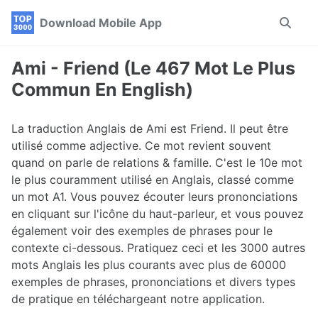
Skip
Skip
Skip
Download Mobile App
Toggle
to
to
to
search
primary
content
footer
navigation
Ami - Friend (Le 467 Mot Le Plus
Commun En English)
La traduction Anglais de Ami est Friend. Il peut être
utilisé comme adjective. Ce mot revient souvent
quand on parle de relations & famille. C'est le 10e mot
le plus couramment utilisé en Anglais, classé comme
un mot A1. Vous pouvez écouter leurs prononciations
en cliquant sur l'icône du haut-parleur, et vous pouvez
également voir des exemples de phrases pour le
contexte ci-dessous. Pratiquez ceci et les 3000 autres
mots Anglais les plus courants avec plus de 60000
exemples de phrases, prononciations et divers types
de pratique en téléchargeant notre application.