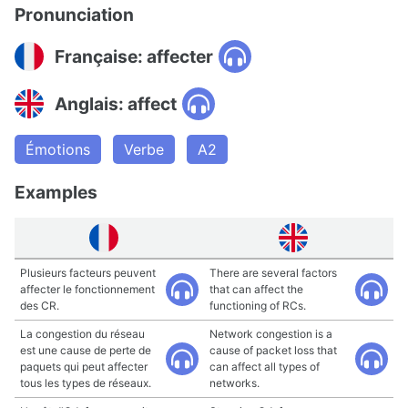
Pronunciation
Française: affecter
Anglais: affect
Émotions
Verbe
A2
Examples
Plusieurs facteurs peuvent
There are several factors
affecter le fonctionnement
that can affect the
des CR.
functioning of RCs.
La congestion du réseau
Network congestion is a
est une cause de perte de
cause of packet loss that
paquets qui peut affecter
can affect all types of
tous les types de réseaux.
networks.