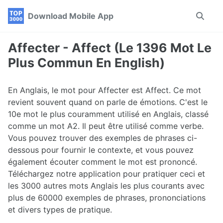
Skip
Skip
Skip
Download Mobile App
Toggle
to
to
to
search
primary
content
footer
navigation
Affecter - Affect (Le 1396 Mot Le
Plus Commun En English)
En Anglais, le mot pour Affecter est Affect. Ce mot
revient souvent quand on parle de émotions. C'est le
10e mot le plus couramment utilisé en Anglais, classé
comme un mot A2. Il peut être utilisé comme verbe.
Vous pouvez trouver des exemples de phrases ci-
dessous pour fournir le contexte, et vous pouvez
également écouter comment le mot est prononcé.
Téléchargez notre application pour pratiquer ceci et
les 3000 autres mots Anglais les plus courants avec
plus de 60000 exemples de phrases, prononciations
et divers types de pratique.