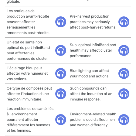
globale.
Les pratiques de
production avant-récolte
Pre-harvest production
peuvent affecter
practices may seriously
sérieusement les
affect post-harvest returns.
rendements post-récolte.
Un état de santé non
Sub-optimal InfiniBand port
optimal du port InfiniBand
health may affect cluster
peut affecter les
performance.
performances du cluster.
L'éclairage bleu peut
Blue lighting can affect
affecter votre humeur et
your mood and actions.
vos actions.
Ce type de composés peut
Such compounds can
affecter l'induction d'une
affect the induction of an
réaction immunitaire.
immune response.
Les problèmes de santé liés
à l'environnement
Environment-related health
pourraient affecter
problems could affect men
différemment les hommes
and women differently.
et les femmes.