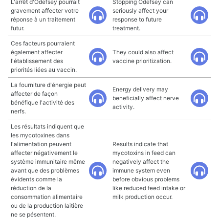
L'arrêt d'Odefsey pourrait
Stopping Odefsey can
gravement affecter votre
seriously affect your
réponse à un traitement
response to future
futur.
treatment.
Ces facteurs pourraient
également affecter
They could also affect
l'établissement des
vaccine prioritization.
priorités liées au vaccin.
La fourniture d'énergie peut
Energy delivery may
affecter de façon
beneficially affect nerve
bénéfique l'activité des
activity.
nerfs.
Les résultats indiquent que
les mycotoxines dans
l'alimentation peuvent
Results indicate that
affecter négativement le
mycotoxins in feed can
système immunitaire même
negatively affect the
avant que des problèmes
immune system even
évidents comme la
before obvious problems
réduction de la
like reduced feed intake or
consommation alimentaire
milk production occur.
ou de la production laitière
ne se pésentent.