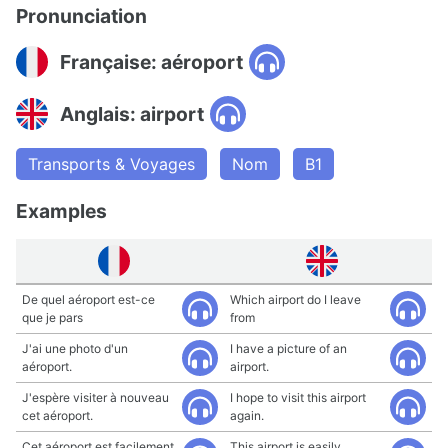
Pronunciation
Française: aéroport
Anglais: airport
Transports & Voyages
Nom
B1
Examples
De quel aéroport est-ce
Which airport do I leave
que je pars
from
J'ai une photo d'un
I have a picture of an
aéroport.
airport.
J'espère visiter à nouveau
I hope to visit this airport
cet aéroport.
again.
Cet aéroport est facilement
This airport is easily