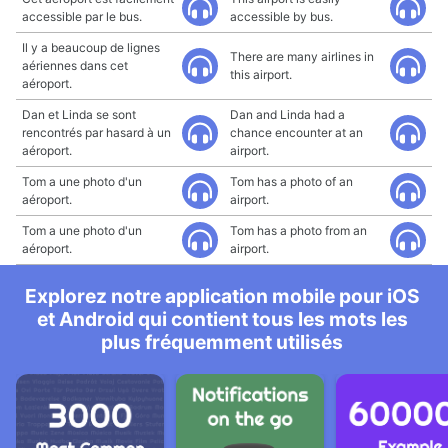
accessible par le bus.
accessible by bus.
Il y a beaucoup de lignes
There are many airlines in
aériennes dans cet
this airport.
aéroport.
Dan et Linda se sont
Dan and Linda had a
rencontrés par hasard à un
chance encounter at an
aéroport.
airport.
Tom a une photo d'un
Tom has a photo of an
aéroport.
airport.
Tom a une photo d'un
Tom has a photo from an
aéroport.
airport.
Explorez notre application mobile pour iOS
et Android qui contient tous les mots les
plus fréquemment utilisés