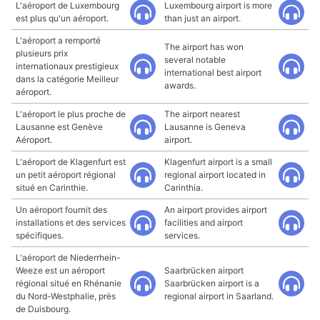
L'aéroport de Luxembourg
Luxembourg airport is more
est plus qu'un aéroport.
than just an airport.
L'aéroport a remporté
The airport has won
plusieurs prix
several notable
internationaux prestigieux
international best airport
dans la catégorie Meilleur
awards.
aéroport.
L'aéroport le plus proche de
The airport nearest
Lausanne est Genève
Lausanne is Geneva
Aéroport.
airport.
L'aéroport de Klagenfurt est
Klagenfurt airport is a small
un petit aéroport régional
regional airport located in
situé en Carinthie.
Carinthia.
Un aéroport fournit des
An airport provides airport
installations et des services
facilities and airport
spécifiques.
services.
L'aéroport de Niederrhein-
Weeze est un aéroport
Saarbrücken airport
régional situé en Rhénanie
Saarbrücken airport is a
du Nord-Westphalie, près
regional airport in Saarland.
de Duisbourg.