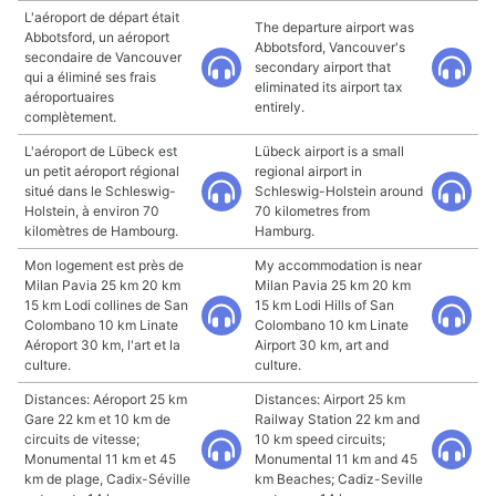
L'aéroport de départ était
The departure airport was
Abbotsford, un aéroport
Abbotsford, Vancouver's
secondaire de Vancouver
secondary airport that
qui a éliminé ses frais
eliminated its airport tax
aéroportuaires
entirely.
complètement.
L'aéroport de Lübeck est
Lübeck airport is a small
un petit aéroport régional
regional airport in
situé dans le Schleswig-
Schleswig-Holstein around
Holstein, à environ 70
70 kilometres from
kilomètres de Hambourg.
Hamburg.
Mon logement est près de
My accommodation is near
Milan Pavia 25 km 20 km
Milan Pavia 25 km 20 km
15 km Lodi collines de San
15 km Lodi Hills of San
Colombano 10 km Linate
Colombano 10 km Linate
Aéroport 30 km, l'art et la
Airport 30 km, art and
culture.
culture.
Distances: Aéroport 25 km
Distances: Airport 25 km
Gare 22 km et 10 km de
Railway Station 22 km and
circuits de vitesse;
10 km speed circuits;
Monumental 11 km et 45
Monumental 11 km and 45
km de plage, Cadix-Séville
km Beaches; Cadiz-Seville