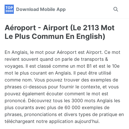
Skip
Skip
Skip
Download Mobile App
Toggle
to
to
to
search
primary
content
footer
navigation
Aéroport - Airport (Le 2113 Mot
Le Plus Commun En English)
En Anglais, le mot pour Aéroport est Airport. Ce mot
revient souvent quand on parle de transports &
voyages. Il est classé comme un mot B1 et est le 10e
mot le plus courant en Anglais. Il peut être utilisé
comme nom. Vous pouvez trouver des exemples de
phrases ci-dessous pour fournir le contexte, et vous
pouvez également écouter comment le mot est
prononcé. Découvrez tous les 3000 mots Anglais les
plus courants avec plus de 60 000 exemples de
phrases, prononciations et divers types de pratique en
téléchargeant notre application aujourd'hui.