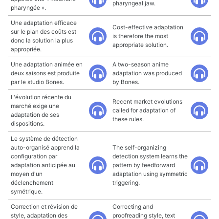
pharyngeal jaw.
pharyngée ».
Une adaptation efficace
Cost-effective adaptation
sur le plan des coûts est
is therefore the most
donc la solution la plus
appropriate solution.
appropriée.
Une adaptation animée en
A two-season anime
deux saisons est produite
adaptation was produced
par le studio Bones.
by Bones.
L'évolution récente du
Recent market evolutions
marché exige une
called for adaptation of
adaptation de ses
these rules.
dispositions.
Le système de détection
auto-organisé apprend la
The self-organizing
configuration par
detection system learns the
adaptation anticipée au
pattern by feedforward
moyen d'un
adaptation using symmetric
déclenchement
triggering.
symétrique.
Correction et révision de
Correcting and
style, adaptation des
proofreading style, text