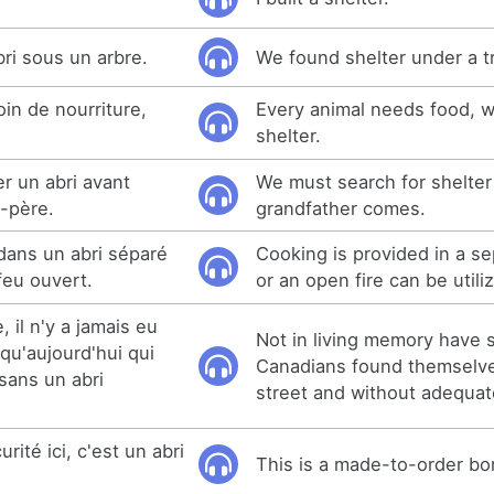
ri sous un arbre.
We found shelter under a t
in de nourriture,
Every animal needs food, w
shelter.
r un abri avant
We must search for shelter
d-père.
grandfather comes.
 dans un abri séparé
Cooking is provided in a se
 feu ouvert.
or an open fire can be utili
il n'y a jamais eu
Not in living memory have
qu'aujourd'hui qui
Canadians found themselves
 sans un abri
street and without adequat
té ici, c'est un abri
This is a made-to-order bo