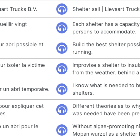
vaart Trucks B.V.
Shelter sail | Lievaart Truck
eillir vingt
Each shelter has a capacity
persons to accommodate.
ur abri possible et
Build the best shelter poss
running.
r isoler la victime
Improvise a shelter to insul
from the weather. behind a 
I know what is needed to b
 un abri temporaire.
shelters.
pour expliquer cet
Different theories as to why
es.
was needed have been pre
un abri pour le
Without algae-promoting ni
Mopaniwurzel as a shelter f