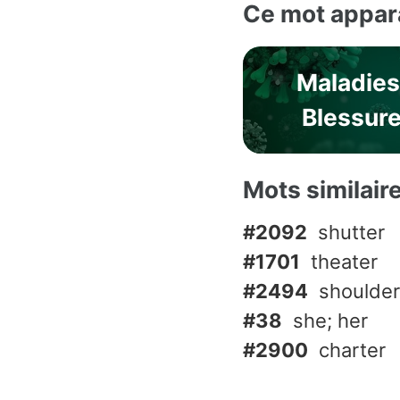
Ce mot appara
Maladies
Blessur
Mots similair
#2092
shutter
#1701
theater
#2494
shoulder
#38
she; her
#2900
charter