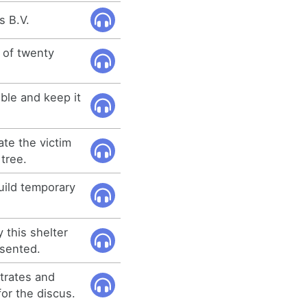
s B.V.
 of twenty
ible and keep it
ate the victim
tree.
uild temporary
 this shelter
sented.
trates and
or the discus.