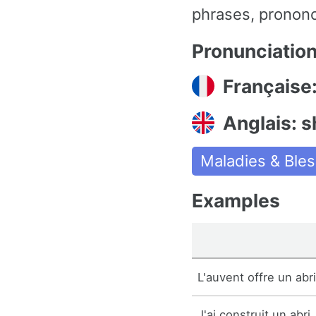
phrases, prononc
Pronunciatio
Française:
Anglais: s
Maladies & Ble
Examples
L'auvent offre un abri
J'ai construit un abri.