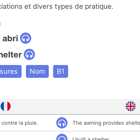
iations et divers types de pratique.
n
 abri
helter
ssures
Nom
B1
 contre la pluie.
The awning provides shelte
I built a shelter.