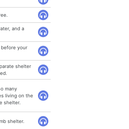
ree.
ater, and a
 before your
parate shelter
zed.
 so many
 living on the
e shelter.
mb shelter.