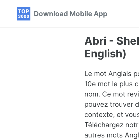
Skip
Skip
Skip
Download Mobile App
to
to
to
primary
content
footer
navigation
Abri - She
English)
Le mot Anglais po
10e mot le plus c
nom. Ce mot revi
pouvez trouver d
contexte, et vo
Téléchargez notr
autres mots Angl