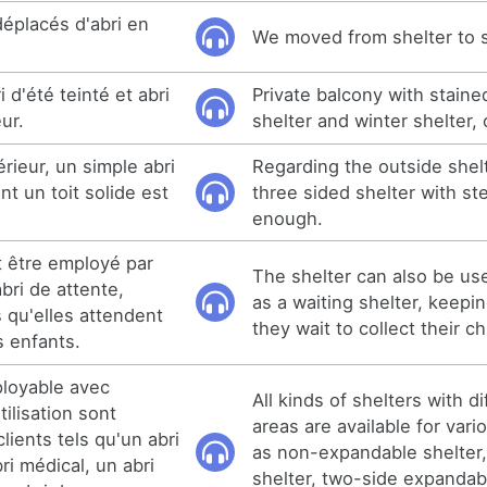
placés d'abri en
We moved from shelter to s
 d'été teinté et abri
Private balcony with stain
eur.
shelter and winter shelter, 
érieur, un simple abri
Regarding the outside shelt
nt un toit solide est
three sided shelter with st
enough.
t être employé par
The shelter can also be us
ri de attente,
as a waiting shelter, keepin
 qu'elles attendent
they wait to collect their ch
s enfants.
ployable avec
All kinds of shelters with d
tilisation sont
areas are available for vari
lients tels qu'un abri
as non-expandable shelter,
ri médical, un abri
shelter, two-side expandabl