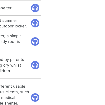
helter.
ed summer
outdoor locker.
er, a simple
eady roof is
ed by parents
g dry whilst
ildren.
ifferent usable
ous clients, such
 medical
e shelter,