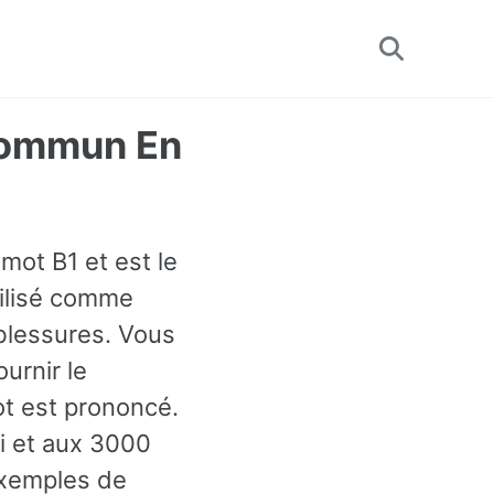
Toggle
search
 Commun En
mot B1 et est le
tilisé comme
blessures. Vous
urnir le
t est prononcé.
ci et aux 3000
exemples de