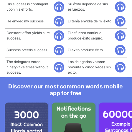
His success is contingent
Su éxito depende de sus
upon his efforts.
esfuerzos.
He envied my success.
Él tenía envidia de mi éxito.
Constant effort yields sure
El esfuerzo continuo
success.
produce éxito seguro.
Success breeds success.
El éxito produce éxito.
The delegates voted
Los delegados votaron
ninety-five times without
noventa y cinco veces sin
success.
éxito.
Discover our most common words mobile
app for free