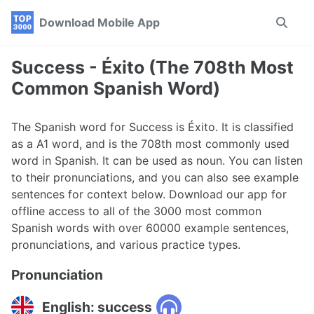
Skip
Skip
Skip
Download Mobile App
Toggle
to
to
to
search
primary
content
footer
navigation
Success - Éxito (The 708th Most
Common Spanish Word)
The Spanish word for Success is Éxito. It is classified
as a A1 word, and is the 708th most commonly used
word in Spanish. It can be used as noun. You can listen
to their pronunciations, and you can also see example
sentences for context below. Download our app for
offline access to all of the 3000 most common
Spanish words with over 60000 example sentences,
pronunciations, and various practice types.
Pronunciation
English: success