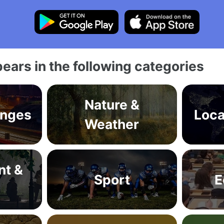
ears in the following categories
Nature &
anges
Loca
Weather
nt &
Sport
E