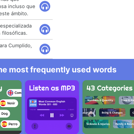
nsa incluso que
este ámbito.
 especializada
 filosóficas.
bara Cumplido,
 the most frequently used words