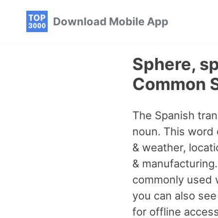
Skip
Skip
Skip
Download Mobile App
to
to
to
primary
content
footer
navigation
Sphere, sp
Common S
The Spanish trans
noun. This word 
& weather, locat
& manufacturing. 
commonly used wo
you can also see
for offline acce