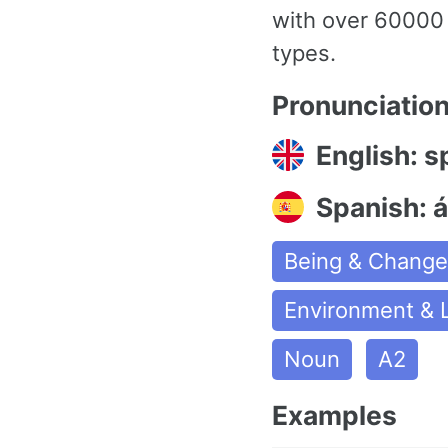
with over 60000 
types.
Pronunciatio
English: s
Spanish: 
Being & Chang
Environment & L
Noun
A2
Examples