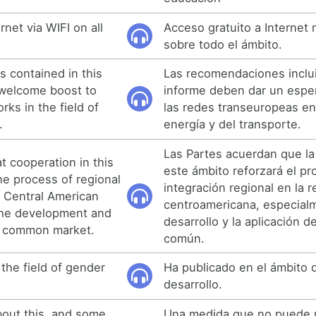
rnet via WIFI on all
Acceso gratuito a Internet
sobre todo el ámbito.
 contained in this
Las recomendaciones inclu
 welcome boost to
informe deben dar un espe
ks in the field of
las redes transeuropeas en
.
energía y del transporte.
Las Partes acuerdan que l
t cooperation in this
este ámbito reforzará el p
the process of regional
integración regional en la r
e Central American
centroamericana, especial
 the development and
desarrollo y la aplicación 
ts common market.
común.
the field of gender
Ha publicado en el ámbito d
desarrollo.
bout this, and some
Una medida que no puede