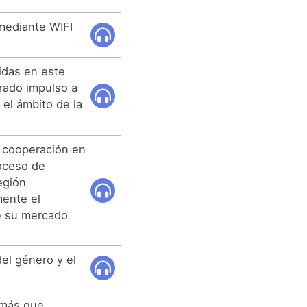
 mediante WIFI
idas en este
rado impulso a
 el ámbito de la
a cooperación en
roceso de
egión
mente el
de su mercado
el género y el
 más que