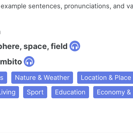
example sentences, pronunciations, and va
n
phere, space, field
ámbito
es
Nature & Weather
Location & Place
iving
Sport
Education
Economy & 