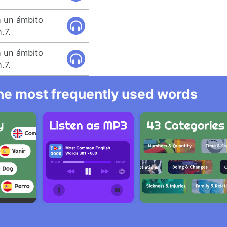
n un ámbito
.7.
n un ámbito
.7.
 the most frequently used words