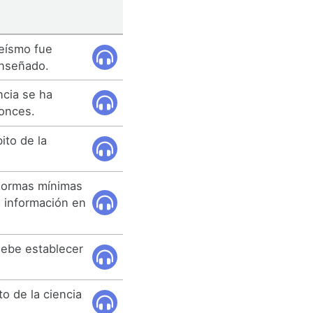
teísmo fue
enseñado.
ncia se ha
onces.
ito de la
normas mínimas
 información en
debe establecer
o de la ciencia