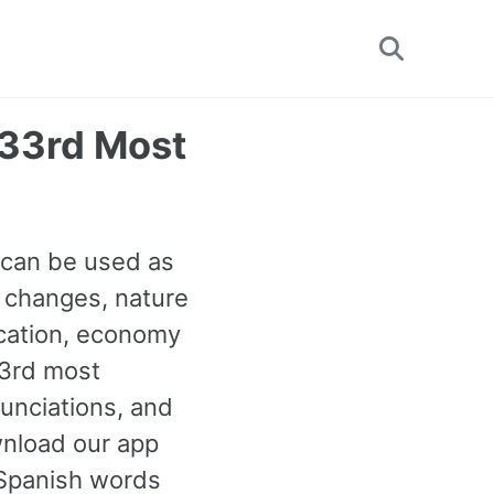
Toggle
search
633rd Most
t can be used as
 changes, nature
ucation, economy
33rd most
unciations, and
wnload our app
 Spanish words