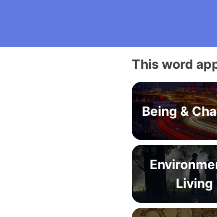
This word app
Being & Ch
Environme
Living