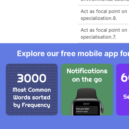
Act as focal point on 
specialization.8.
Act as focal point on 
specialisation.7.
Explore our free mobile app fo