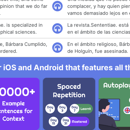
pinion that we do far
complacer, y hay quien pie
.
vamos demasiado lejos en 
e. is specialized in
La revista.Sententiae. está
phical sciences.
en el ámbito de las ciencias
re, Bárbara Cumplido,
En el ámbito religioso, Bár
urdered.
de Holguín, fue asesinada.
r iOS and Android that features all