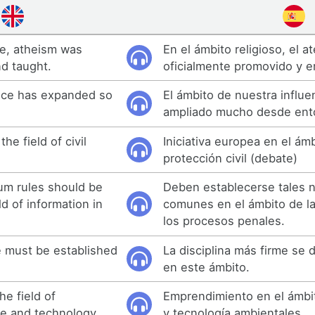
re, atheism was
En el ámbito religioso, el a
nd taught.
oficialmente promovido y 
ence has expanded so
El ámbito de nuestra influe
ampliado mucho desde ent
the field of civil
Iniciativa europea en el ámb
protección civil (debate)
m rules should be
Deben establecerse tales 
ld of information in
comunes en el ámbito de la
.
los procesos penales.
e must be established
La disciplina más firme se 
en este ámbito.
he field of
Emprendimiento en el ámbit
e and technology.
y tecnología ambientales.