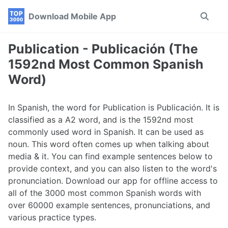
Skip
Skip
Skip
Download Mobile App
Toggle
to
to
to
search
primary
content
footer
navigation
Publication - Publicación (The
1592nd Most Common Spanish
Word)
In Spanish, the word for Publication is Publicación. It is
classified as a A2 word, and is the 1592nd most
commonly used word in Spanish. It can be used as
noun. This word often comes up when talking about
media & it. You can find example sentences below to
provide context, and you can also listen to the word's
pronunciation. Download our app for offline access to
all of the 3000 most common Spanish words with
over 60000 example sentences, pronunciations, and
various practice types.