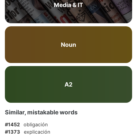
Media & IT
Noun
A2
Similar, mistakable words
#1452
obligación
#1373
explicación