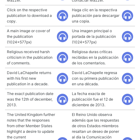
Mazzei.
contactar Mazzei.
Click on the respective
Haga clic en la respectiva
publication to download a
publicación para descargar
copy.
una copia.
A main image or cover of
Una imagen principal o
the publication
portada de la publicación
(1024x577px)
(1024x577px)
Religious received harsh
Religiosa duras críticas
criticism in the publication
recibidas en la publicación
of comments.
de los comentarios.
David LaChapelle returns
David LaChapelle regresa
with his first new
con su primera publicación
publication in a decade.
en una década.
The exact publication date
La fecha exacta de
was the 12th of december,
publicación fue el 12 de
2013.
diciembre de 2013.
The United Kingdom further
El Reino Unido observa
notes that the responses
además que las respuestas
from other Member States
de otros Estados miembros
highlight a desire to update
resaltan un deseo de poner
the current
al día la Comunicación