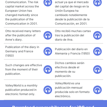
Communication. The risk
actual ya que el mercado
capital market across the
del capital de riesgo en la
European Union has
Unión Europea ha
changed markedly since
cambiado notablemente
the publication of the
desde la publicación de la
Communication in 2001.
Comunicación, en 2001.
Otto received many letters
Otto recibió muchas cartas
after the publication of
tras la publicación del
Anne's diary.
diario de Ana.
Publication of the diary in
Publicación del diario en
Germany and France
Alemania y Francia (1950)
(1950)
Dichos cambios serán
Such changes are effective
efectivos desde el
from the moment of their
momento de su
publication.
publicación.
VolleyWorld es una
VolleyWorld is a monthly
publicación mensual
publication produced in
producida solo en formato
electronic format only.
electrónico.