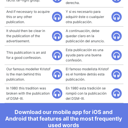
racist far-right group.
derecha.
And if necessary to acquire
Y si es necesario para
this or any other
adquirir éste o cualquier
publication.
otra publicación.
It should then be clear in
A continuación, debe
the publication of the
quedar claro en la
advertisement.
publicación del anuncio.
Esta publicación es una
This publication is an aid
ayuda para una buena
for a good confession.
confesión.
Our famous modeller Kristof
El famoso modelista Kristof
is the man behind this
es el hombre detrás esta
publication.
publicación.
In 1980 this tradition was
En 1980 esta tradición se
broken with the publication
rompió con la publicación
of DSM-III.
del DSM-III.
Download our mobile app for iOS and
Android that features all the most frequently
used words