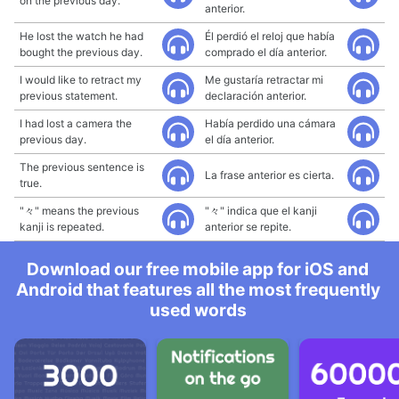
on the previous day.
anterior.
He lost the watch he had
Él perdió el reloj que había
bought the previous day.
comprado el día anterior.
I would like to retract my
Me gustaría retractar mi
previous statement.
declaración anterior.
I had lost a camera the
Había perdido una cámara
previous day.
el día anterior.
The previous sentence is
La frase anterior es cierta.
true.
"々" means the previous
"々" indica que el kanji
kanji is repeated.
anterior se repite.
Download our free mobile app for iOS and
Android that features all the most frequently
used words