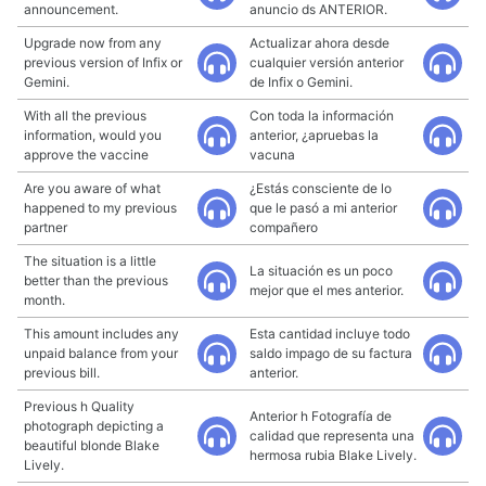
announcement.
anuncio ds ANTERIOR.
Upgrade now from any
Actualizar ahora desde
previous version of Infix or
cualquier versión anterior
Gemini.
de Infix o Gemini.
With all the previous
Con toda la información
information, would you
anterior, ¿apruebas la
approve the vaccine
vacuna
Are you aware of what
¿Estás consciente de lo
happened to my previous
que le pasó a mi anterior
partner
compañero
The situation is a little
La situación es un poco
better than the previous
mejor que el mes anterior.
month.
This amount includes any
Esta cantidad incluye todo
unpaid balance from your
saldo impago de su factura
previous bill.
anterior.
Previous h Quality
Anterior h Fotografía de
photograph depicting a
calidad que representa una
beautiful blonde Blake
hermosa rubia Blake Lively.
Lively.