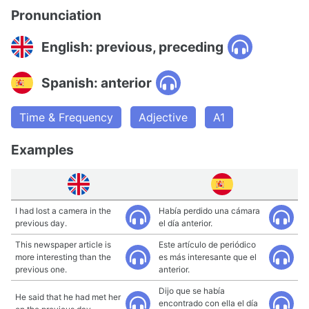
Pronunciation
English: previous, preceding
Spanish: anterior
Time & Frequency
Adjective
A1
Examples
I had lost a camera in the
Había perdido una cámara
previous day.
el día anterior.
This newspaper article is
Este artículo de periódico
more interesting than the
es más interesante que el
previous one.
anterior.
Dijo que se había
He said that he had met her
encontrado con ella el día