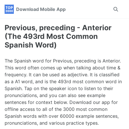
Skip
Skip
Skip
Download Mobile App
Toggle
to
to
to
search
primary
content
footer
navigation
Previous, preceding - Anterior
(The 493rd Most Common
Spanish Word)
The Spanish word for Previous, preceding is Anterior.
This word often comes up when talking about time &
frequency. It can be used as adjective. It is classified
as a A1 word, and is the 493rd most common word in
Spanish. Tap on the speaker icon to listen to their
pronunciations, and you can also see example
sentences for context below. Download our app for
offline access to all of the 3000 most common
Spanish words with over 60000 example sentences,
pronunciations, and various practice types.