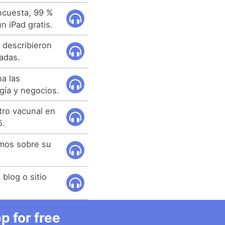
ncuesta, 99 %
n iPad gratis.
 describieron
tadas.
a las
gía y negocios.
tro vacunal en
5.
amos sobre su
blog o sitio
 for free