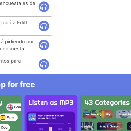
 encuesta es del
ribió a Edith
tá pidiendo por
a encuesta.
ntos para
 for free