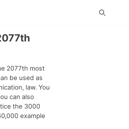
Toggle
search
 2077th
 the 2077th most
can be used as
cation, law. You
ou can also
ctice the 3000
 60,000 example