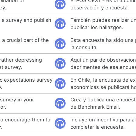
ination of
El POS CEST® es una comb
ey.
observación y encuesta.
 a survey and publish
También puedes realizar u
publicar los hallazgos.
a crucial part of the
Esta encuesta ha sido una 
la consulta.
 rather depressing
Aquí un par de observacio
at survey.
deprimentes de esa encues
ic expectations survey
En Chile, la encuesta de e
y.
económicas se publicará ho
 survey in your
Crea y publica una encuest
or.
de Benchmark Email.
 to encourage them to
Incluye un incentivo para a
.
completar la encuesta.