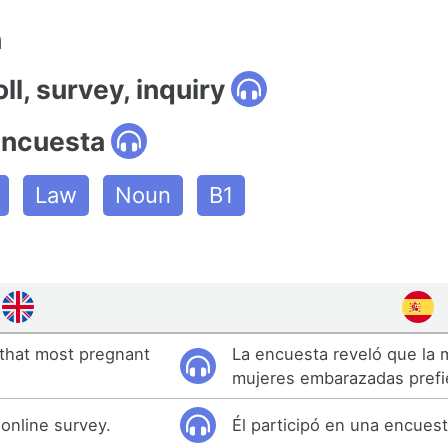
n
ll, survey, inquiry
encuesta
Law
Noun
B1
that most pregnant
La encuesta reveló que la 
mujeres embarazadas prefi
 online survey.
Él participó en una encuest