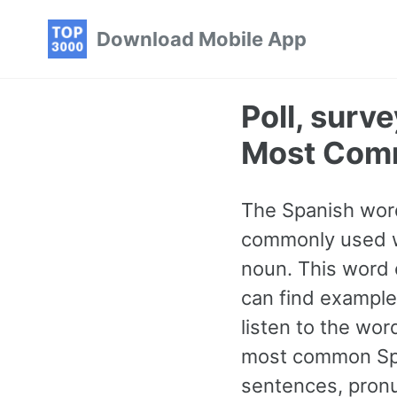
Skip
Skip
Skip
Download Mobile App
to
to
to
primary
content
footer
navigation
Poll, surv
Most Com
The Spanish word 
commonly used wo
noun. This word 
can find example
listen to the wo
most common Span
sentences, pronu