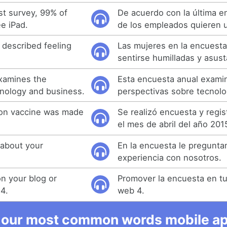
st survey, 99% of
De acuerdo con la última e
e iPad.
de los empleados quieren u
described feeling
Las mujeres en la encuesta
.
sentirse humilladas y asus
xamines the
Esta encuesta anual examin
nology and business.
perspectivas sobre tecnolo
ion vaccine was made
Se realizó encuesta y regis
el mes de abril del año 201
 about your
En la encuesta le pregunt
experiencia con nosotros.
n your blog or
Promover la encuesta en tu 
 4.
web 4.
 our most common words mobile app