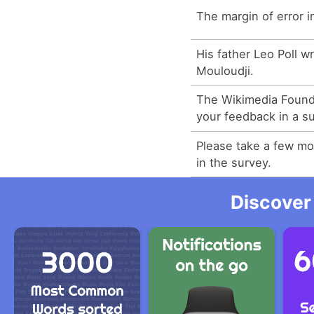
The margin of error i
His father Leo Poll wr
Mouloudji.
The Wikimedia Founda
your feedback in a s
Please take a few mo
in the survey.
Discover