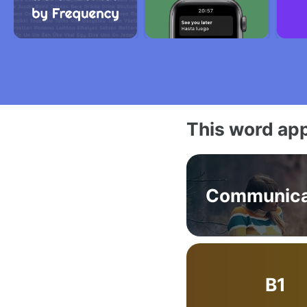
This word app
Communica
B1