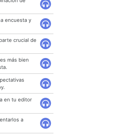
inación de
na encuesta y
parte crucial de
nes más bien
ta.
xpectativas
y.
a en tu editor
lentarlos a