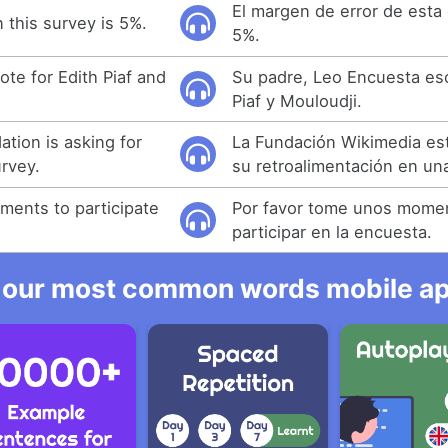
El margen de error de esta
n this survey is 5%.
5%.
ote for Edith Piaf and
Su padre, Leo Encuesta esc
Piaf y Mouloudji.
tion is asking for
La Fundación Wikimedia es
urvey.
su retroalimentación en un
ments to participate
Por favor tome unos mome
participar en la encuesta.
 our most common words mobile app