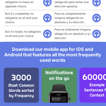
obligation to make an
obligación para tomar una
opposite choice.
elección opuesta.
But it's completely no
Pero es completamente
obligation at all and your
ninguna obligación en
choice.
absoluto y su elección.
Pero es totalmente ninguna
But it's totally no obligation
obligación en absoluto y su
at all and your choice.
elección.
Download our mobile app for iOS and
Android that features all the most frequently
used words