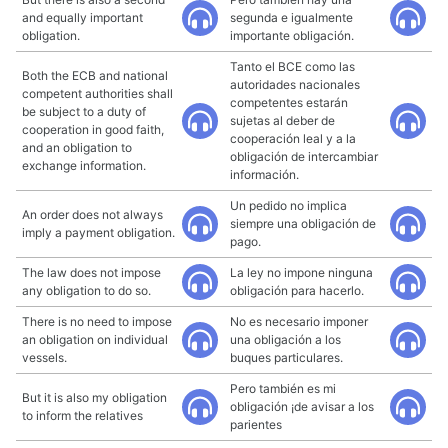
and equally important
segunda e igualmente
obligation.
importante obligación.
Tanto el BCE como las
Both the ECB and national
autoridades nacionales
competent authorities shall
competentes estarán
be subject to a duty of
sujetas al deber de
cooperation in good faith,
cooperación leal y a la
and an obligation to
obligación de intercambiar
exchange information.
información.
Un pedido no implica
An order does not always
siempre una obligación de
imply a payment obligation.
pago.
The law does not impose
La ley no impone ninguna
any obligation to do so.
obligación para hacerlo.
There is no need to impose
No es necesario imponer
an obligation on individual
una obligación a los
vessels.
buques particulares.
Pero también es mi
But it is also my obligation
obligación ¡de avisar a los
to inform the relatives
parientes