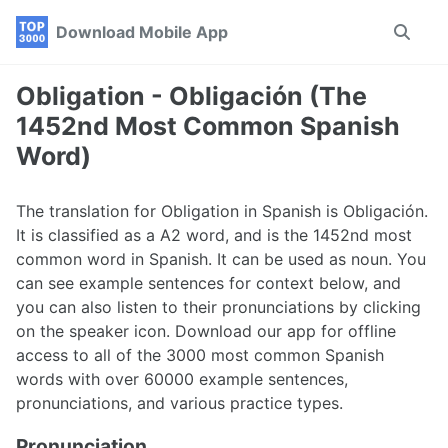
Skip
Skip
Skip
Download Mobile App
Toggle
to
to
to
search
primary
content
footer
navigation
Obligation - Obligación (The
1452nd Most Common Spanish
Word)
The translation for Obligation in Spanish is Obligación.
It is classified as a A2 word, and is the 1452nd most
common word in Spanish. It can be used as noun. You
can see example sentences for context below, and
you can also listen to their pronunciations by clicking
on the speaker icon. Download our app for offline
access to all of the 3000 most common Spanish
words with over 60000 example sentences,
pronunciations, and various practice types.
Pronunciation