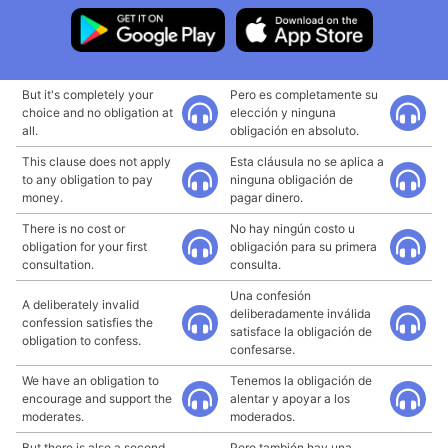
But it's completely your
Pero es completamente su
choice and no obligation at
elección y ninguna
all.
obligación en absoluto.
This clause does not apply
Esta cláusula no se aplica a
to any obligation to pay
ninguna obligación de
money.
pagar dinero.
There is no cost or
No hay ningún costo u
obligation for your first
obligación para su primera
consultation.
consulta.
Una confesión
A deliberately invalid
deliberadamente inválida
confession satisfies the
satisface la obligación de
obligation to confess.
confesarse.
We have an obligation to
Tenemos la obligación de
encourage and support the
alentar y apoyar a los
moderates.
moderados.
But there is also a second
Pero también hay una