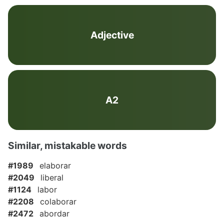
Adjective
A2
Similar, mistakable words
#1989
elaborar
#2049
liberal
#1124
labor
#2208
colaborar
#2472
abordar