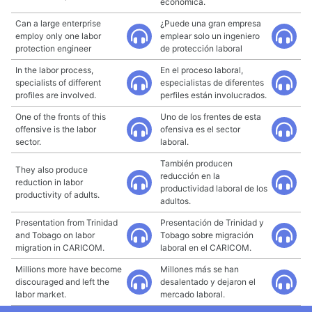
económica.
Can a large enterprise
¿Puede una gran empresa
employ only one labor
emplear solo un ingeniero
protection engineer
de protección laboral
In the labor process,
En el proceso laboral,
specialists of different
especialistas de diferentes
profiles are involved.
perfiles están involucrados.
One of the fronts of this
Uno de los frentes de esta
offensive is the labor
ofensiva es el sector
sector.
laboral.
También producen
They also produce
reducción en la
reduction in labor
productividad laboral de los
productivity of adults.
adultos.
Presentation from Trinidad
Presentación de Trinidad y
and Tobago on labor
Tobago sobre migración
migration in CARICOM.
laboral en el CARICOM.
Millions more have become
Millones más se han
discouraged and left the
desalentado y dejaron el
labor market.
mercado laboral.