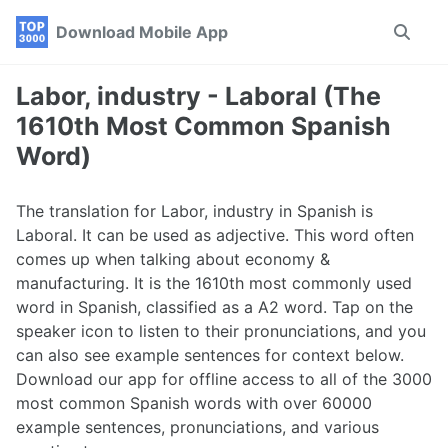
Skip
Skip
Skip
Download Mobile App
Toggle
to
to
to
search
primary
content
footer
navigation
Labor, industry - Laboral (The
1610th Most Common Spanish
Word)
The translation for Labor, industry in Spanish is
Laboral. It can be used as adjective. This word often
comes up when talking about economy &
manufacturing. It is the 1610th most commonly used
word in Spanish, classified as a A2 word. Tap on the
speaker icon to listen to their pronunciations, and you
can also see example sentences for context below.
Download our app for offline access to all of the 3000
most common Spanish words with over 60000
example sentences, pronunciations, and various