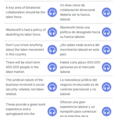
Un área clave de
A key area of binational
colaboración binacional
collaboration should be the
debería ser la fuerza
labor force.
laboral.
Woolworth tenía una
Woolworth's had a policy of
política de desagrado hacia
deskilling its labor force.
su fuerza laboral.
Don't you know anything
¿No sabes nada acerca del
about the labor movement
movimiento laboral en este
in this country
país
There will be short term
Habrá corto plazo 400.000
400.000 people in the
personas en el mercado
labor market.
laboral.
The juridical nature of the
La naturaleza jurídica del
business involved is social
negocio involucrado es de
security-related, not labor-
carácter previsional y no
related.
laboral.
Ofrecen una gran
These provide a great work
experiencia laboral y un
experience and a
trampolín para comenzar
springboard into the
en la industria de la