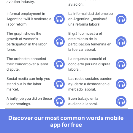
aviation industry.
aviación.
Informal employment in
La informalidad del empleo
Argentina: will it motivate a
en Argentina: ¿motivará
labor reform
una reforma laboral
The graph shows the
El gráfico muestra el
growth of women's
crecimiento de la
participation in the labor
participación femenina en
force.
la fuerza laboral.
The orchestra canceled
La orquesta canceló el
their concert over a labor
concierto por una disputa
dispute.
laboral.
Social media can help you
Las redes sociales pueden
stand out in the labor
ayudarte a destacar en el
market.
mercado laboral.
A bully job you did on those
Buen trabajo en la
labor hearings.
audiencia laboral.
Discover our most common words mobile
app for free