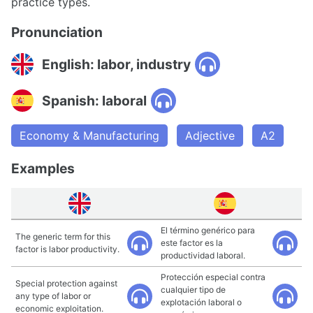
practice types.
Pronunciation
English: labor, industry
Spanish: laboral
Economy & Manufacturing
Adjective
A2
Examples
El término genérico para
The generic term for this
este factor es la
factor is labor productivity.
productividad laboral.
Protección especial contra
Special protection against
cualquier tipo de
any type of labor or
explotación laboral o
economic exploitation.