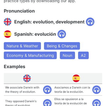
practice types by downloading our app.
Pronunciation
English: evolution, development
Spanish: evolución
Nature & Weather
Being & Changes
Economy & Manufacturing
Noun
A2
Examples
We associate Darwin with
Asociamos a Darwin con la
the theory of evolution.
teoría de la evolución.
Ellos se opusieron a la
They opposed Darwin's
teoría de la evolución de
theory of evolution.