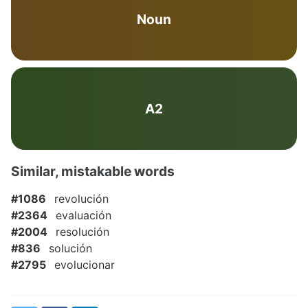
Noun
A2
Similar, mistakable words
#1086
revolución
#2364
evaluación
#2004
resolución
#836
solución
#2795
evolucionar