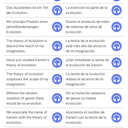
Das Aussterben ist ein Teil
La extinción es parte de la
der Evolution.
evolución.
Wir sind das Produkt einer
Somos el producto de miles
jahrmilliardenlangen
de millones de años de
Evolution.
evolución.
The theory of evolution is
La teoría de la evolución
beyond the reach of my
está más allá del alcance
imagination.
de mi imaginación.
Have you studied Darwin's
¿Han estudiado la teoría de
theory of evolution
la evolución de Darwin
The theory of evolution
La teoría de la evolución
surpasses the scope of my
rebasa el alcance de mi
imagination.
imaginación.
Without the random
Sin la mutación aleatoria
mutation of genes there
de genes no habría
would be no evolution.
evolución.
We associate the name of
Asociamos el nombre de
Darwin with the theory of
Darwin con la teoría de la
evolution.
evolución.