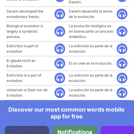
Darwin.
Darwin developed the
Darwin desarrolló la teoría
evolutionary theory.
de la evolución.
Biological evolution is
La evolución biológica es
largely a symbiotic
en buena parte un proceso
process.
simbiótico.
Extinction is part of
La extinción es parte de la
evolution.
evolución.
Er glaubt nicht an
Él no cree en la evolución.
Evolution.
Extinction is a part of
La extinción es parte de la
evolution.
evolución.
Utstarven is Deel von de
La extinción es parte de la
Evolution.
evolución.
Discover our most common words mobile
app for free