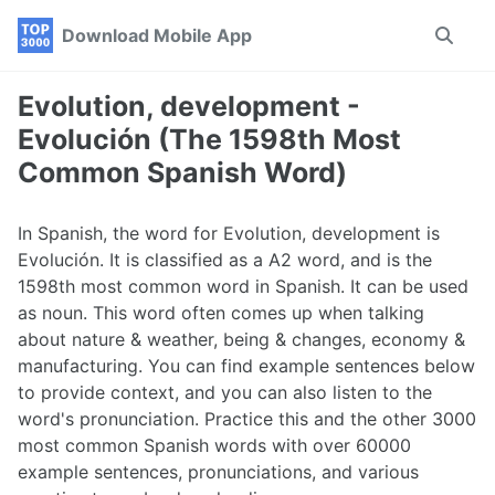
Skip
Skip
Skip
Download Mobile App
Toggle
to
to
to
search
primary
content
footer
navigation
Evolution, development -
Evolución (The 1598th Most
Common Spanish Word)
In Spanish, the word for Evolution, development is
Evolución. It is classified as a A2 word, and is the
1598th most common word in Spanish. It can be used
as noun. This word often comes up when talking
about nature & weather, being & changes, economy &
manufacturing. You can find example sentences below
to provide context, and you can also listen to the
word's pronunciation. Practice this and the other 3000
most common Spanish words with over 60000
example sentences, pronunciations, and various