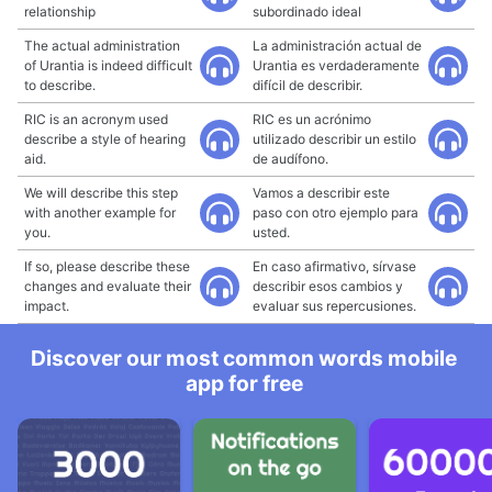
relationship
subordinado ideal
The actual administration
La administración actual de
of Urantia is indeed difficult
Urantia es verdaderamente
to describe.
difícil de describir.
RIC is an acronym used
RIC es un acrónimo
describe a style of hearing
utilizado describir un estilo
aid.
de audífono.
We will describe this step
Vamos a describir este
with another example for
paso con otro ejemplo para
you.
usted.
If so, please describe these
En caso afirmativo, sírvase
changes and evaluate their
describir esos cambios y
impact.
evaluar sus repercusiones.
Discover our most common words mobile
app for free