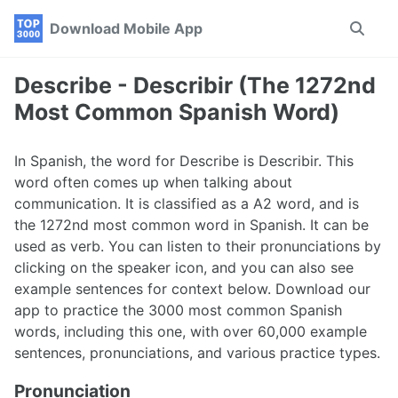
Skip
Skip
Skip
Download Mobile App
Toggle
to
to
to
search
primary
content
footer
navigation
Describe - Describir (The 1272nd
Most Common Spanish Word)
In Spanish, the word for Describe is Describir. This
word often comes up when talking about
communication. It is classified as a A2 word, and is
the 1272nd most common word in Spanish. It can be
used as verb. You can listen to their pronunciations by
clicking on the speaker icon, and you can also see
example sentences for context below. Download our
app to practice the 3000 most common Spanish
words, including this one, with over 60,000 example
sentences, pronunciations, and various practice types.
Pronunciation