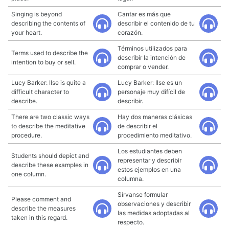
Singing is beyond
Cantar es más que
describing the contents of
describir el contenido de tu
your heart.
corazón.
Términos utilizados para
Terms used to describe the
describir la intención de
intention to buy or sell.
comprar o vender.
Lucy Barker: Ilse is quite a
Lucy Barker: Ilse es un
difficult character to
personaje muy difícil de
describe.
describir.
There are two classic ways
Hay dos maneras clásicas
to describe the meditative
de describir el
procedure.
procedimiento meditativo.
Los estudiantes deben
Students should depict and
representar y describir
describe these examples in
estos ejemplos en una
one column.
columna.
Sírvanse formular
Please comment and
observaciones y describir
describe the measures
las medidas adoptadas al
taken in this regard.
respecto.