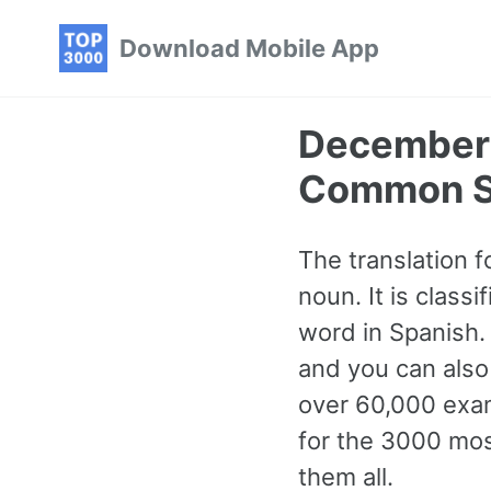
Skip
Skip
Skip
Download Mobile App
to
to
to
primary
content
footer
navigation
December 
Common S
The translation 
noun. It is clas
word in Spanish. 
and you can also
over 60,000 exam
for the 3000 mo
them all.