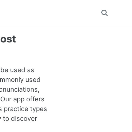
Toggle
search
ost
n be used as
 commonly used
ronunciations,
 Our app offers
 practice types
 to discover