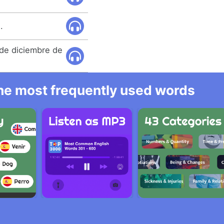
.
 de diciembre de
 the most frequently used words