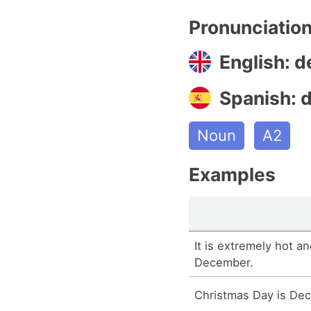
Pronunciatio
English: 
Spanish: 
Noun
A2
Examples
It is extremely hot an
December.
Christmas Day is De