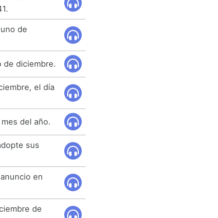
41.
y uno de
o de diciembre.
iembre, el día
 mes del año.
adopte sus
.
 anuncio en
iciembre de