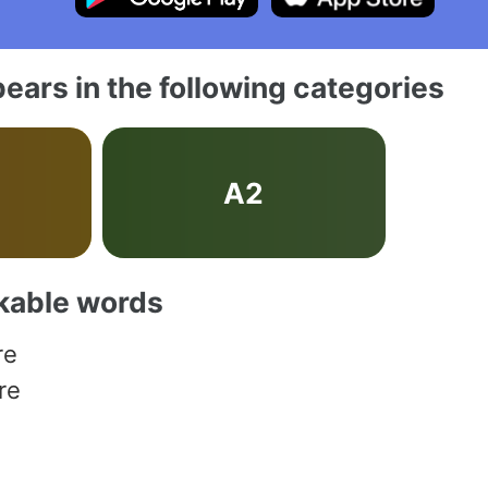
ears in the following categories
A2
akable words
re
re