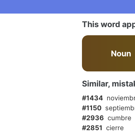
This word app
Noun
Similar, mist
#1434
noviemb
#1150
septiemb
#2936
cumbre
#2851
cierre