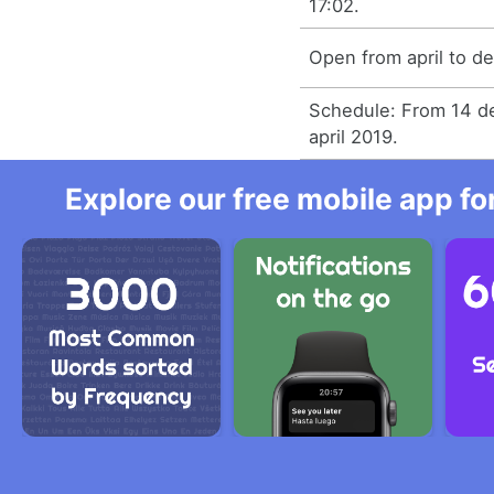
17:02.
Open from april to d
Schedule: From 14 d
april 2019.
Explore our free mobile app fo