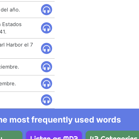
 del año.
a Estados
41.
rl Harbor el 7
ciembre.
iembre.
.
 the most frequently used words