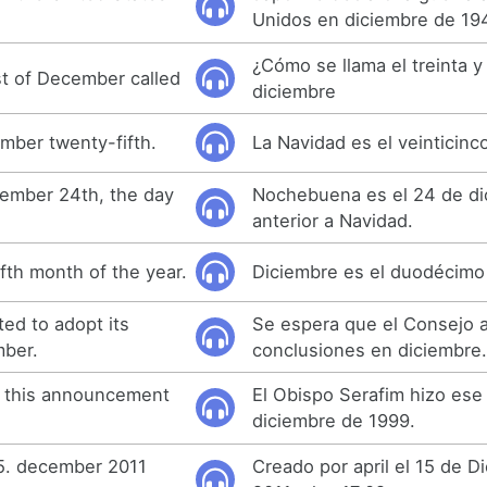
Unidos en diciembre de 19
¿Cómo se llama el treinta 
rst of December called
diciembre
mber twenty-fifth.
La Navidad es el veinticinc
cember 24th, the day
Nochebuena es el 24 de dic
anterior a Navidad.
fth month of the year.
Diciembre es el duodécimo
ed to adopt its
Se espera que el Consejo 
mber.
conclusiones en diciembre
 this announcement
El Obispo Serafim hizo ese
diciembre de 1999.
15. december 2011
Creado por april el 15 de D