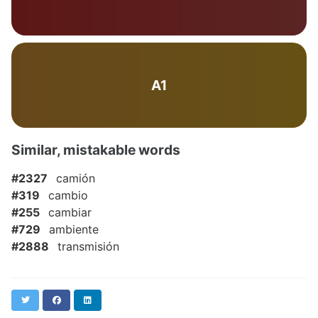
A1
Similar, mistakable words
#2327
camión
#319
cambio
#255
cambiar
#729
ambiente
#2888
transmisión
Twitter
Facebook
LinkedIn