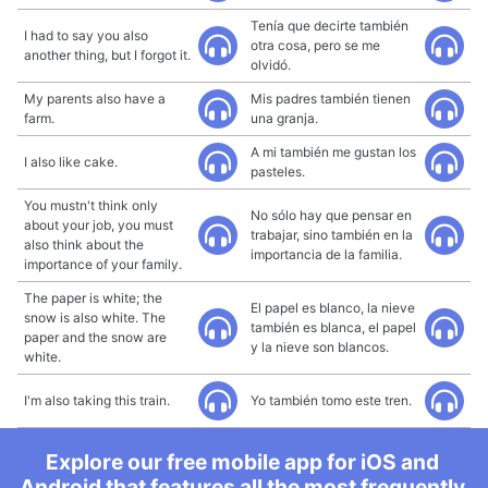
Tenía que decirte también
I had to say you also
otra cosa, pero se me
another thing, but I forgot it.
olvidó.
My parents also have a
Mis padres también tienen
farm.
una granja.
A mi también me gustan los
I also like cake.
pasteles.
You mustn't think only
No sólo hay que pensar en
about your job, you must
trabajar, sino también en la
also think about the
importancia de la familia.
importance of your family.
The paper is white; the
El papel es blanco, la nieve
snow is also white. The
también es blanca, el papel
paper and the snow are
y la nieve son blancos.
white.
I'm also taking this train.
Yo también tomo este tren.
Explore our free mobile app for iOS and
Android that features all the most frequently