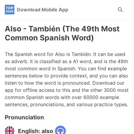
Skip
Skip
Skip
Download Mobile App
Toggle
to
to
to
search
primary
content
footer
navigation
Also - También (The 49th Most
Common Spanish Word)
The Spanish word for Also is También. It can be used
as adverb. It is classified as a A1 word, and is the 49th
most common word in Spanish. You can find example
sentences below to provide context, and you can also
listen to how the word is pronounced. Download our
app for offline access to this and the other 3000 most
common Spanish words with over 60000 example
sentences, pronunciations, and various practice types.
Pronunciation
English: also