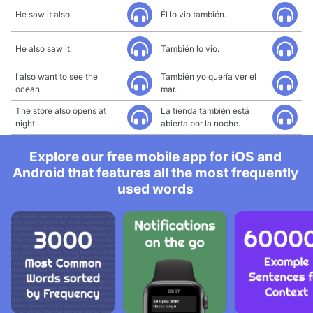
He saw it also.
Él lo vio también.
He also saw it.
También lo vio.
I also want to see the
También yo quería ver el
ocean.
mar.
The store also opens at
La tienda también está
night.
abierta por la noche.
Explore our free mobile app for iOS and
Android that features all the most frequently
used words