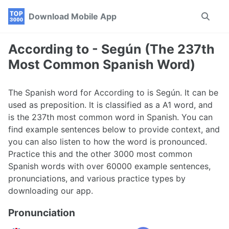
Skip
Skip
Skip
Download Mobile App
Toggle
to
to
to
search
primary
content
footer
navigation
According to - Según (The 237th
Most Common Spanish Word)
The Spanish word for According to is Según. It can be
used as preposition. It is classified as a A1 word, and
is the 237th most common word in Spanish. You can
find example sentences below to provide context, and
you can also listen to how the word is pronounced.
Practice this and the other 3000 most common
Spanish words with over 60000 example sentences,
pronunciations, and various practice types by
downloading our app.
Pronunciation