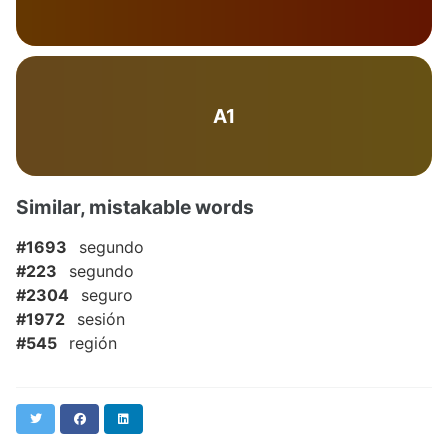
A1
Similar, mistakable words
#1693
segundo
#223
segundo
#2304
seguro
#1972
sesión
#545
región
Twitter
Facebook
LinkedIn