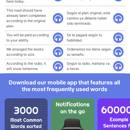
here today.
This road should have
Según el plan original, este
already been completed
camino ya debería haber
according to the original
sido terminado.
plan.
You will be paid according
Se te pagará según tu
to your ability.
habilidad.
We arranged the books
Ordenamos los libros según
according to size.
su tamaño.
According to the radio, it
Según la radio, mañana va
will snow tomorrow.
a nevar.
Download our mobile app that features all
the most frequently used words