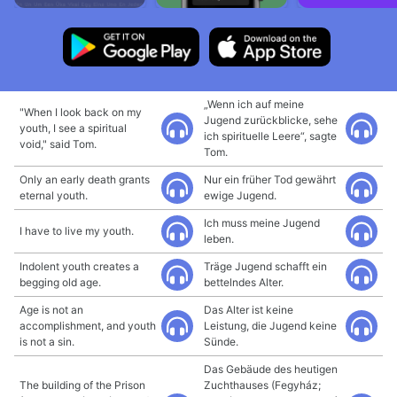
„Wenn ich auf meine
"When I look back on my
Jugend zurückblicke, sehe
youth, I see a spiritual
ich spirituelle Leere“, sagte
void," said Tom.
Tom.
Only an early death grants
Nur ein früher Tod gewährt
eternal youth.
ewige Jugend.
Ich muss meine Jugend
I have to live my youth.
leben.
Indolent youth creates a
Träge Jugend schafft ein
begging old age.
bettelndes Alter.
Age is not an
Das Alter ist keine
accomplishment, and youth
Leistung, die Jugend keine
is not a sin.
Sünde.
Das Gebäude des heutigen
The building of the Prison
Zuchthauses (Fegyház;