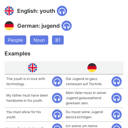
English: youth
German: jugend
People
Noun
B1
Examples
The youth is in love with
Die Jugend ist ganz
technology.
versessen auf Technik.
Mein Vater muss in seiner
My father must have been
Jugend gutaussehend
handsome in his youth.
gewesen sein.
You must allow for his
Du musst seine Jugend
youth.
berücksichtigen.
Ich weine um meine