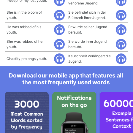
I weep for my lost youth.
verlorene Jugend.
She is in the bloom of
Sie befindet sich in der
youth.
Blütezeit ihrer Jugend.
He was robbed of his
Er wurde seiner Jugend
youth.
beraubt.
She was robbed of her
Sie wurde ihrer Jugend
youth.
beraubt.
Keuschheit verlängert die
Chastity prolongs youth.
Jugend.
Download our mobile app that features all
the most frequently used words