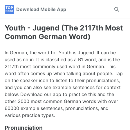
Skip
Skip
Skip
Download Mobile App
Toggle
to
to
to
search
primary
content
footer
navigation
Youth - Jugend (The 2117th Most
Common German Word)
In German, the word for Youth is Jugend. It can be
used as noun. It is classified as a B1 word, and is the
2117th most commonly used word in German. This
word often comes up when talking about people. Tap
on the speaker icon to listen to their pronunciations,
and you can also see example sentences for context
below. Download our app to practice this and the
other 3000 most common German words with over
60000 example sentences, pronunciations, and
various practice types.
Pronunciation