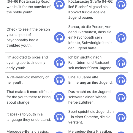
(64-66 Köztársaság Road)
Köztársasäg Straße 64-66)
was built for the convict of
ließ Bischof Migazzi als
the noble youth.
Konvikt für die adelige
Jugend bauen.
Schau, ob die Person, von
Check to see if the person
der du vermutest, dass sie
you suspect of
ein Psychopath sein
psychopathy had a
könnte, Schwierigkeiten in
troubled youth.
der Jugend hatte.
I'm addicted to bikes and
Ich bin süchtig nach
cycling sports since my
Fahrrädern und Radsport
early youth.
seit meiner frühen Jugend.
A 70-year-old memory of
Eine 70 Jahre alte
her youth.
Erinnerung an ihre Jugend.
That makes it more difficult
Das macht es der Jugend
for the youth there to bring
schwerer, einen Wandel
about change.
herbeizuführen.
Sport spricht die Jugend an
It speaks to youth in a
- in einer Sprache, die sie
language they understand.
versteht.
Mercedes-Benz classics.
Mercedes-Benz Klassiker.