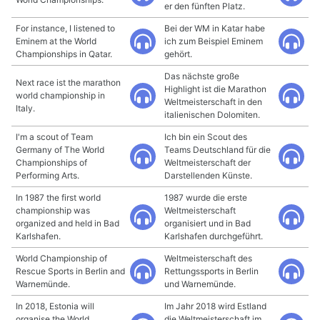
er den fünften Platz.
For instance, I listened to
Bei der WM in Katar habe
Eminem at the World
ich zum Beispiel Eminem
Championships in Qatar.
gehört.
Das nächste große
Next race ist the marathon
Highlight ist die Marathon
world championship in
Weltmeisterschaft in den
Italy.
italienischen Dolomiten.
I'm a scout of Team
Ich bin ein Scout des
Germany of The World
Teams Deutschland für die
Championships of
Weltmeisterschaft der
Performing Arts.
Darstellenden Künste.
In 1987 the first world
1987 wurde die erste
championship was
Weltmeisterschaft
organized and held in Bad
organisiert und in Bad
Karlshafen.
Karlshafen durchgeführt.
World Championship of
Weltmeisterschaft des
Rescue Sports in Berlin and
Rettungssports in Berlin
Warnemünde.
und Warnemünde.
In 2018, Estonia will
Im Jahr 2018 wird Estland
organise the World
die Weltmeisterschaft im