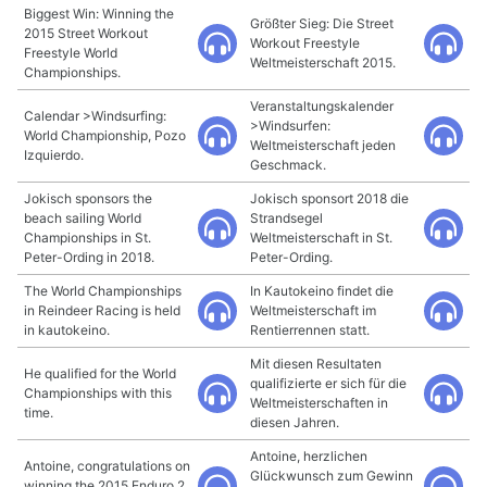
Biggest Win: Winning the
Größter Sieg: Die Street
2015 Street Workout
Workout Freestyle
Freestyle World
Weltmeisterschaft 2015.
Championships.
Veranstaltungskalender
Calendar >Windsurfing:
>Windsurfen:
World Championship, Pozo
Weltmeisterschaft jeden
Izquierdo.
Geschmack.
Jokisch sponsors the
Jokisch sponsort 2018 die
beach sailing World
Strandsegel
Championships in St.
Weltmeisterschaft in St.
Peter-Ording in 2018.
Peter-Ording.
The World Championships
In Kautokeino findet die
in Reindeer Racing is held
Weltmeisterschaft im
in kautokeino.
Rentierrennen statt.
Mit diesen Resultaten
He qualified for the World
qualifizierte er sich für die
Championships with this
Weltmeisterschaften in
time.
diesen Jahren.
Antoine, herzlichen
Antoine, congratulations on
Glückwunsch zum Gewinn
winning the 2015 Enduro 2