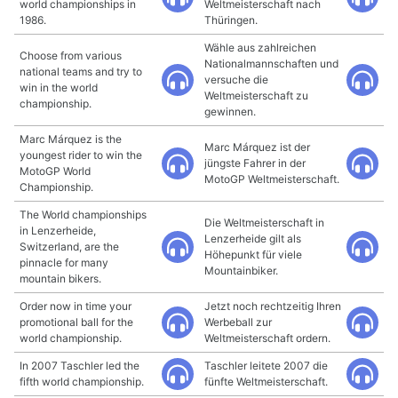
world championships in
Weltmeisterschaft nach
1986.
Thüringen.
Wähle aus zahlreichen
Choose from various
Nationalmannschaften und
national teams and try to
versuche die
win in the world
Weltmeisterschaft zu
championship.
gewinnen.
Marc Márquez is the
Marc Márquez ist der
youngest rider to win the
jüngste Fahrer in der
MotoGP World
MotoGP Weltmeisterschaft.
Championship.
The World championships
Die Weltmeisterschaft in
in Lenzerheide,
Lenzerheide gilt als
Switzerland, are the
Höhepunkt für viele
pinnacle for many
Mountainbiker.
mountain bikers.
Order now in time your
Jetzt noch rechtzeitig Ihren
promotional ball for the
Werbeball zur
world championship.
Weltmeisterschaft ordern.
In 2007 Taschler led the
Taschler leitete 2007 die
fifth world championship.
fünfte Weltmeisterschaft.