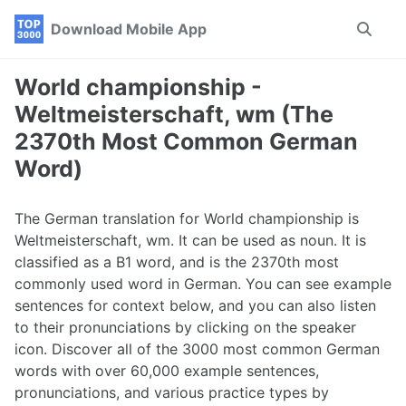
Skip
Skip
Skip
Download Mobile App
Toggle
to
to
to
search
primary
content
footer
navigation
World championship -
Weltmeisterschaft, wm (The
2370th Most Common German
Word)
The German translation for World championship is
Weltmeisterschaft, wm. It can be used as noun. It is
classified as a B1 word, and is the 2370th most
commonly used word in German. You can see example
sentences for context below, and you can also listen
to their pronunciations by clicking on the speaker
icon. Discover all of the 3000 most common German
words with over 60,000 example sentences,
pronunciations, and various practice types by