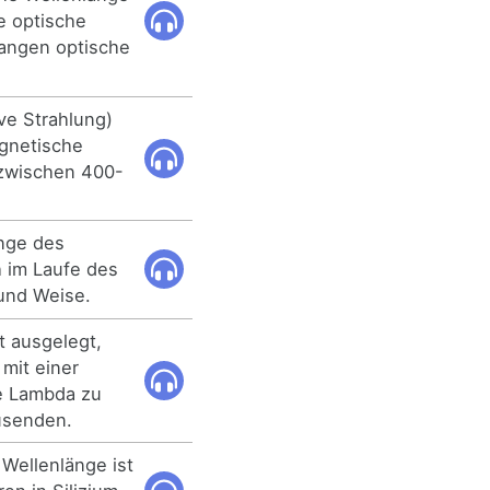
 optische
angen optische
ve Strahlung)
agnetische
 zwischen 400-
änge des
h im Laufe des
und Weise.
t ausgelegt,
mit einer
e Lambda zu
usenden.
 Wellenlänge ist