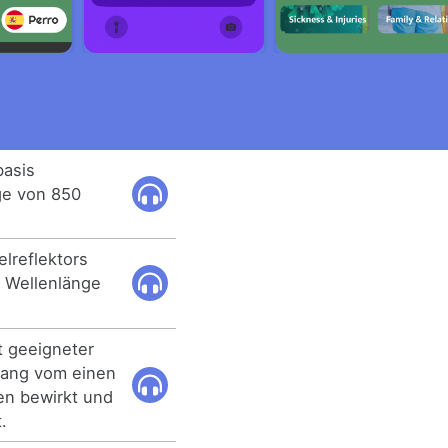
basis
ge von 850
elreflektors
r Wellenlänge
t geeigneter
gang vom einen
en bewirkt und
.