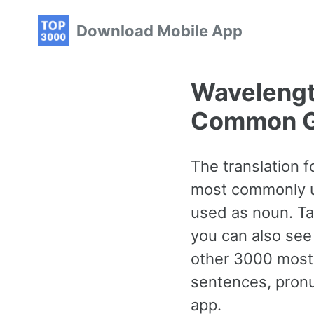
Skip
Skip
Skip
Download Mobile App
to
to
to
primary
content
footer
navigation
Wavelengt
Common G
The translation f
most commonly us
used as noun. Tap
you can also see
other 3000 mos
sentences, pronu
app.