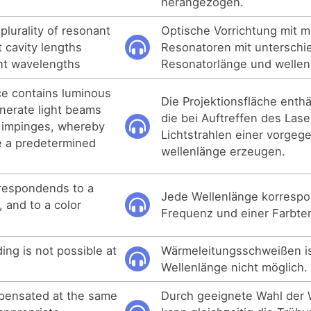
herangezogen.
plurality of resonant
Optische Vorrichtung mit 
t cavity lengths
Resonatoren mit unterschi
ent wavelengths
Resonatorlänge und wellen
ce contains luminous
Die Projektionsfläche enthä
nerate light beams
die bei Auftreffen des Lase
 impinges, whereby
Lichtstrahlen einer vorgeg
e a predetermined
wellenlänge erzeugen.
respondends to a
Jede Wellenlänge korrespon
 and to a color
Frequenz und einer Farbte
ing is not possible at
Wärmeleitungsschweißen is
Wellenlänge nicht möglich.
mpensated at the same
Durch geeignete Wahl der 