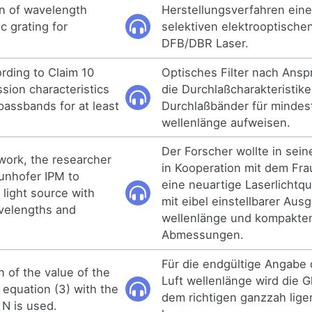
on of wavelength
Herstellungsverfahren ein
c grating for
selektiven elektrooptischen
DFB/DBR Laser.
ording to Claim 10
Optisches Filter nach Ansp
sion characteristics
die Durchlaßcharakteristik
 passbands for at least
Durchlaßbänder für mindes
wellenlänge aufweisen.
Der Forscher wollte in seine
 work, the researcher
in Kooperation mit dem Fr
aunhofer IPM to
eine neuartige Laserlichtqu
 light source with
mit eibel einstellbarer Aus
avelengths and
wellenlänge und kompakte
Abmessungen.
Für die endgültige Angabe
on of the value of the
Luft wellenlänge wird die G
 equation (3) with the
dem richtigen ganzzah lige
 N is used.