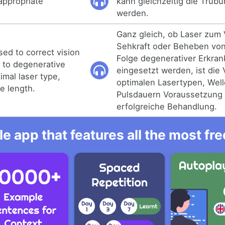
appropriate
kann gleichzeitig die Trüb
werden.
Ganz gleich, ob Laser zum
Sehkraft oder Beheben vo
ed to correct vision
Folge degenerativer Erkra
 to degenerative
eingesetzt werden, ist di
imal laser type,
optimalen Lasertypen, Wel
e length.
Pulsdauern Voraussetzung 
erfolgreiche Behandlung.
e app that features all the most fr