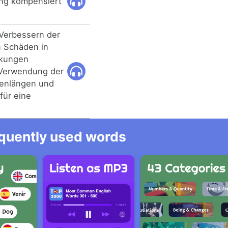
ung kompensiert
 Verbessern der
n Schäden in
nkungen
e Verwendung der
lenlängen und
für eine
equently used words