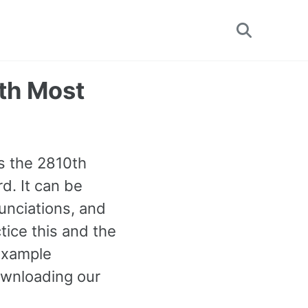
Toggle
search
th Most
is the 2810th
d. It can be
nunciations, and
ice this and the
example
ownloading our