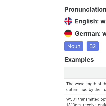
Pronunciatio
English: 
German: w
Noun
B2
Examples
The wavelength of the
determined by their s
WS01 transmitted opt
1310nm, receive opti