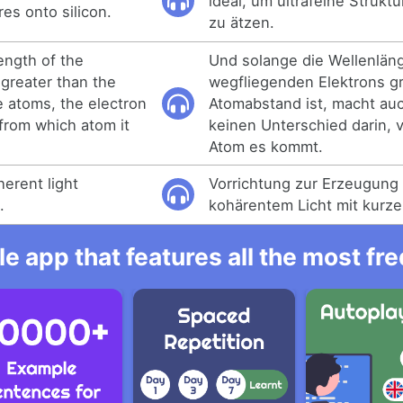
ideal, um ultrafeine Struktu
res onto silicon.
zu ätzen.
ength of the
Und solange die Wellenlän
 greater than the
wegfliegenden Elektrons gr
 atoms, the electron
Atomabstand ist, macht auc
 from which atom it
keinen Unterschied darin,
Atom es kommt.
erent light
Vorrichtung zur Erzeugung
.
kohärentem Licht mit kurze
e app that features all the most fr