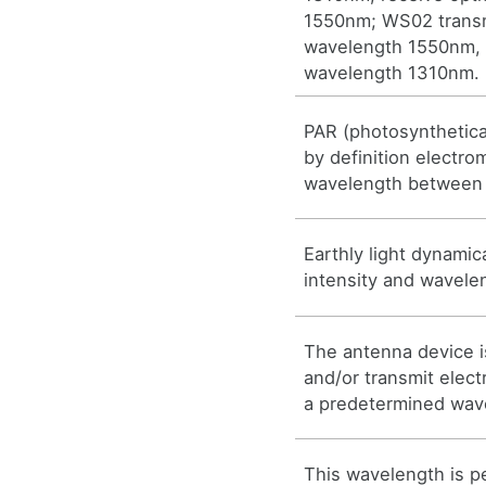
1550nm; WS02 transm
wavelength 1550nm, r
wavelength 1310nm.
PAR (photosynthetical
by definition electro
wavelength between
Earthly light dynamic
intensity and wavele
The antenna device i
and/or transmit elec
a predetermined wav
This wavelength is pe