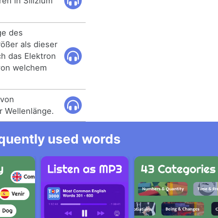
ren in Silizium
ge des
ößer als dieser
h das Elektron
 von welchem
 von
r Wellenlänge.
equently used words