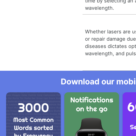
time by selecting an 
wavelength.
Whether lasers are us
or repair damage due
diseases dictates opt
wavelength, and puls
Download our mobil