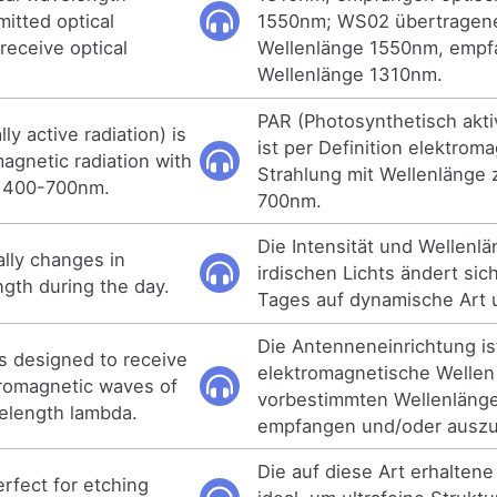
itted optical
1550nm; WS02 übertragene
eceive optical
Wellenlänge 1550nm, empf
Wellenlänge 1310nm.
PAR (Photosynthetisch akti
ly active radiation) is
ist per Definition elektrom
magnetic radiation with
Strahlung mit Wellenlänge
 400-700nm.
700nm.
Die Intensität und Wellenl
ally changes in
irdischen Lichts ändert sic
ngth during the day.
Tages auf dynamische Art 
Die Antenneneinrichtung is
s designed to receive
elektromagnetische Wellen 
tromagnetic waves of
vorbestimmten Wellenläng
elength lambda.
empfangen und/oder ausz
Die auf diese Art erhaltene
rfect for etching