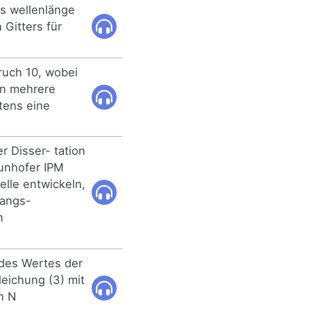
es wellenlänge
 Gitters für
ruch 10, wobei
en mehrere
tens eine
r Disser- tation
aunhofer IPM
elle entwickeln,
gangs-
n
 des Wertes der
leichung (3) mit
n N