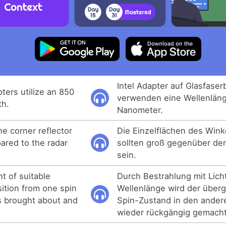
Intel Adapter auf Glasfaser
pters utilize an 850
verwenden eine Wellenlän
th.
Nanometer.
he corner reflector
Die Einzelflächen des Wink
ared to the radar
sollten groß gegenüber de
sein.
ht of suitable
Durch Bestrahlung mit Lich
sition from one spin
Wellenlänge wird der über
is brought about and
Spin-Zustand in den ander
wieder rückgängig gemacht