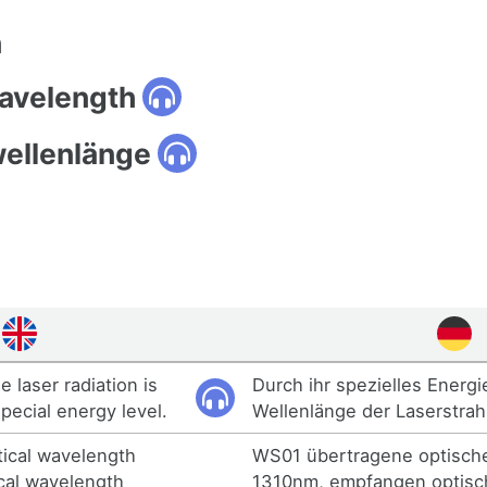
n
wavelength
ellenlänge
 laser radiation is
Durch ihr spezielles Energi
pecial energy level.
Wellenlänge der Laserstra
ical wavelength
WS01 übertragene optisch
cal wavelength
1310nm, empfangen optisc