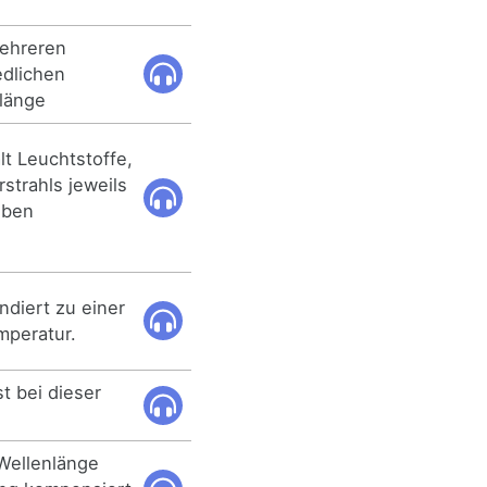
mehreren
edlichen
länge
lt Leuchtstoffe,
rstrahls jeweils
eben
diert zu einer
mperatur.
t bei dieser
Wellenlänge