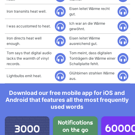
Eisen leitet Wärme recht
Iron transmits heat well.
gut.
Ich war an die Wärme
I was accustomed to heat.
gewöhnt.
Iron directs heat well
Eisen leitet Wärme
enough.
ausreichend gut.
Tom says that digital audio
Tom meint, dass digitalen
lacks the warmth of vinyl
Tonträgern die Wärme einer
records.
Schallplatte fehlt.
Glühbirnen strahlen Wärme
Lightbulbs emit heat.
aus.
Download our free mobile app for iOS and
Android that features all the most frequently
used words