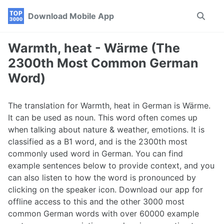
Skip
Skip
Skip
Download Mobile App
Toggle
to
to
to
search
primary
content
footer
navigation
Warmth, heat - Wärme (The
2300th Most Common German
Word)
The translation for Warmth, heat in German is Wärme.
It can be used as noun. This word often comes up
when talking about nature & weather, emotions. It is
classified as a B1 word, and is the 2300th most
commonly used word in German. You can find
example sentences below to provide context, and you
can also listen to how the word is pronounced by
clicking on the speaker icon. Download our app for
offline access to this and the other 3000 most
common German words with over 60000 example