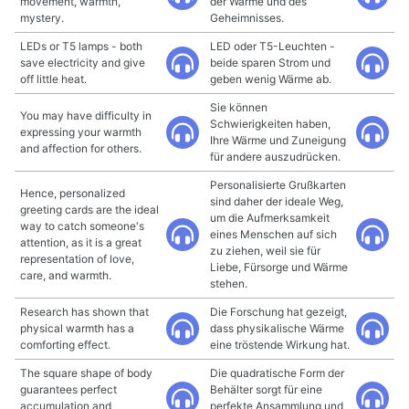
movement, warmth,
der Wärme und des
mystery.
Geheimnisses.
LEDs or T5 lamps - both
LED oder T5-Leuchten -
save electricity and give
beide sparen Strom und
off little heat.
geben wenig Wärme ab.
Sie können
You may have difficulty in
Schwierigkeiten haben,
expressing your warmth
Ihre Wärme und Zuneigung
and affection for others.
für andere auszudrücken.
Personalisierte Grußkarten
Hence, personalized
sind daher der ideale Weg,
greeting cards are the ideal
um die Aufmerksamkeit
way to catch someone's
eines Menschen auf sich
attention, as it is a great
zu ziehen, weil sie für
representation of love,
Liebe, Fürsorge und Wärme
care, and warmth.
stehen.
Research has shown that
Die Forschung hat gezeigt,
physical warmth has a
dass physikalische Wärme
comforting effect.
eine tröstende Wirkung hat.
The square shape of body
Die quadratische Form der
guarantees perfect
Behälter sorgt für eine
accumulation and
perfekte Ansammlung und