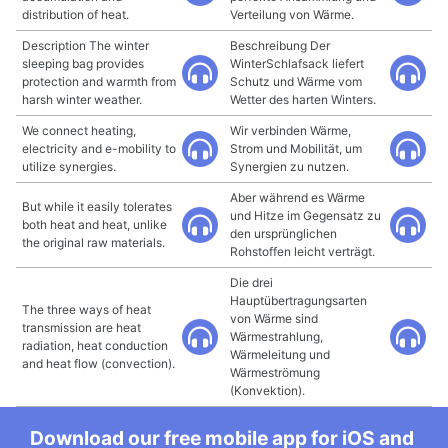
distribution of heat.
Verteilung von Wärme.
Description The winter
Beschreibung Der
sleeping bag provides
WinterSchlafsack liefert
protection and warmth from
Schutz und Wärme vom
harsh winter weather.
Wetter des harten Winters.
We connect heating,
Wir verbinden Wärme,
electricity and e-mobility to
Strom und Mobilität, um
utilize synergies.
Synergien zu nutzen.
Aber während es Wärme
But while it easily tolerates
und Hitze im Gegensatz zu
both heat and heat, unlike
den ursprünglichen
the original raw materials.
Rohstoffen leicht verträgt.
Die drei
Hauptübertragungsarten
The three ways of heat
von Wärme sind
transmission are heat
Wärmestrahlung,
radiation, heat conduction
Wärmeleitung und
and heat flow (convection).
Wärmeströmung
(Konvektion).
Download our free mobile app for iOS and