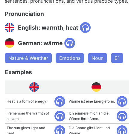
sentences, pronunciations, and various practice types.
Pronunciation
English: warmth, heat
German: wärme
Nature & Weather
Emotions
Noun
B1
Examples
Heat is a form of energy.
Wärme ist eine Energieform.
I remember the warmth of
Ich erinnere mich an die
his arms.
Wärme ihrer Arme.
The sun gives light and
Die Sonne gibt Licht und
heat.
Wärme.