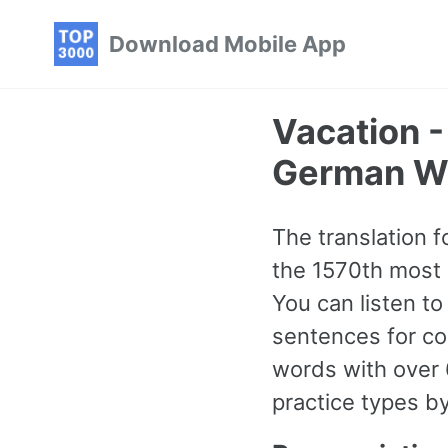
Skip
Skip
Skip
Download Mobile App
to
to
to
primary
content
footer
navigation
Vacation 
German W
The translation f
the 1570th most 
You can listen t
sentences for c
words with over 
practice types b