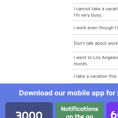
I cannot take a vacat
I'm very busy.
I work even though I
Don't talk about work
I went to Los Angeles
month.
I take a vacation thi
Download our mobile app for 