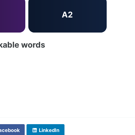
A2
akable words
acebook
LinkedIn