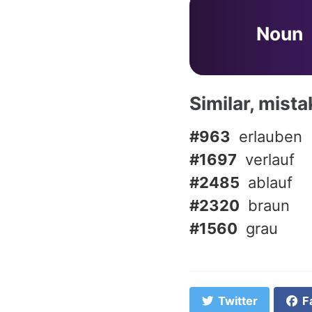
Noun
Similar, mist
#963
erlauben
#1697
verlauf
#2485
ablauf
#2320
braun
#1560
grau
Twitter
F