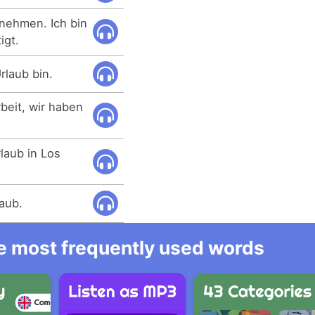
 nehmen. Ich bin
igt.
rlaub bin.
beit, wir haben
laub in Los
aub.
he most frequently used words