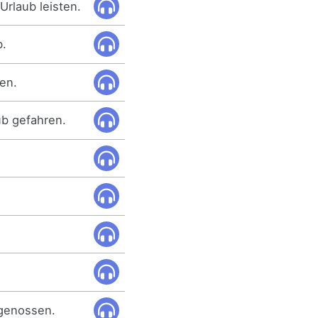
Urlaub leisten.
b.
men.
ub gefahren.
 genossen.