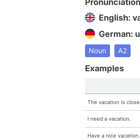
Pronunciatio
English: v
German: u
Noun
A2
Examples
The vacation is close
I need a vacation.
Have a nice vacation