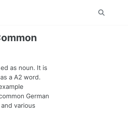
Toggle
search
t Common
ed as noun. It is
as a A2 word.
 example
st common German
 and various