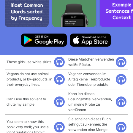
Diese Mädchen verwenden
These girls use white skirts.
weiße Röcke.
Vegans do not use animal
Veganer verwenden im
products, or by-products, in
Alltag keine Tierprodukte
their everyday lives.
oder Tiernebenprodukte.
Kann ich dieses
Can I use this solvent to
Lösungsmittel verwenden,
dilute my sample
um meine Probe zu
verdünnen
Sie scheinen dieses Buch
You seem to know this
sehr gut zu kennen; Sie
book very well; you use a
verwenden eine Menge
lot of quotations from it.