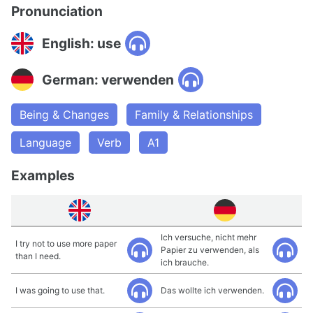
Pronunciation
English: use
German: verwenden
Being & Changes
Family & Relationships
Language
Verb
A1
Examples
Ich versuche, nicht mehr
I try not to use more paper
Papier zu verwenden, als
than I need.
ich brauche.
I was going to use that.
Das wollte ich verwenden.