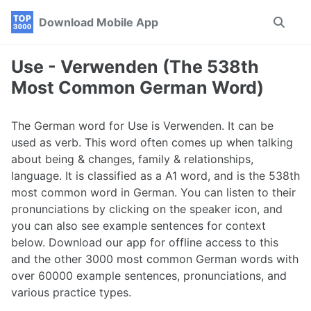
Skip
Skip
Skip
Download Mobile App
Toggle
to
to
to
search
primary
content
footer
navigation
Use - Verwenden (The 538th
Most Common German Word)
The German word for Use is Verwenden. It can be
used as verb. This word often comes up when talking
about being & changes, family & relationships,
language. It is classified as a A1 word, and is the 538th
most common word in German. You can listen to their
pronunciations by clicking on the speaker icon, and
you can also see example sentences for context
below. Download our app for offline access to this
and the other 3000 most common German words with
over 60000 example sentences, pronunciations, and
various practice types.