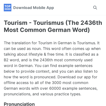
Skip
Skip
Skip
Download Mobile App
Toggle
to
to
to
search
primary
content
footer
navigation
Tourism - Tourismus (The 2436th
Most Common German Word)
The translation for Tourism in German is Tourismus. It
can be used as noun. This word often comes up when
talking about lifestyle & free time. It is classified as a
B2 word, and is the 2436th most commonly used
word in German. You can find example sentences
below to provide context, and you can also listen to
how the word is pronounced. Download our app for
offline access to all of the 3000 most common
German words with over 60000 example sentences,
pronunciations, and various practice types.
Pronunciation