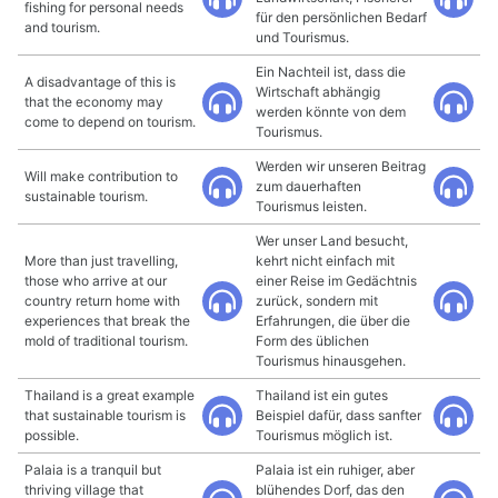
fishing for personal needs
für den persönlichen Bedarf
and tourism.
und Tourismus.
Ein Nachteil ist, dass die
A disadvantage of this is
Wirtschaft abhängig
that the economy may
werden könnte von dem
come to depend on tourism.
Tourismus.
Werden wir unseren Beitrag
Will make contribution to
zum dauerhaften
sustainable tourism.
Tourismus leisten.
Wer unser Land besucht,
More than just travelling,
kehrt nicht einfach mit
those who arrive at our
einer Reise im Gedächtnis
country return home with
zurück, sondern mit
experiences that break the
Erfahrungen, die über die
mold of traditional tourism.
Form des üblichen
Tourismus hinausgehen.
Thailand is a great example
Thailand ist ein gutes
that sustainable tourism is
Beispiel dafür, dass sanfter
possible.
Tourismus möglich ist.
Palaia is a tranquil but
Palaia ist ein ruhiger, aber
thriving village that
blühendes Dorf, das den