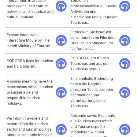
intervention in areas of
Bereichen
professionalized cultural
professionalisiert kulturelle
activities and historical and
Aktivitäten und
cultural tourism.
historischen und kulturellen
Tourismus.
Entdecken Sie Israel mit
Explore israel with
dem Interaktiven Film des
Interactive Movie by The
Israelischen Ministeriums
Israeli Ministry of Tourism.
für Tourismus.
PODGORA lebt für den
PODGORA lives for tourism
Tourismus und aus dem
and from tourism.
Tourismus heraus.
Eine ähnliche Bedeutung
A similar meaning have the
haben die Begriffe
expressions ethical tourism
ethischer Tourismus oder
or sustainable and
nachhaltiger und
responsible tourism
verantwortungsvoller
holidays.
Tourismus.
Reisende sowie Fachleute
We inform travellers and
aus Tourismuswirtschaft
experts from the tourism
und Tourismuspolitik
sector and tourism politics
informieren wir über
about sustainable forms of