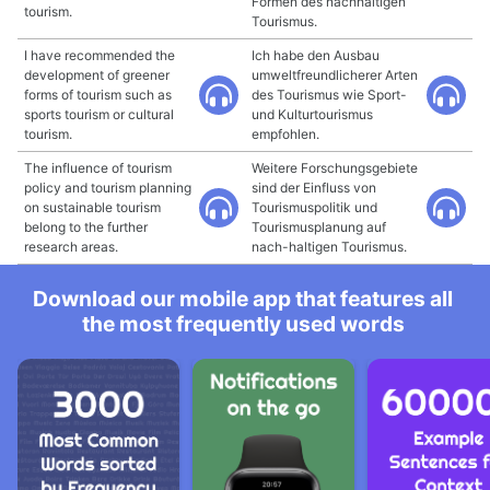
Formen des nachhaltigen
tourism.
Tourismus.
I have recommended the
Ich habe den Ausbau
development of greener
umweltfreundlicherer Arten
forms of tourism such as
des Tourismus wie Sport-
sports tourism or cultural
und Kulturtourismus
tourism.
empfohlen.
The influence of tourism
Weitere Forschungsgebiete
policy and tourism planning
sind der Einfluss von
on sustainable tourism
Tourismuspolitik und
belong to the further
Tourismusplanung auf
research areas.
nach-haltigen Tourismus.
Download our mobile app that features all
the most frequently used words