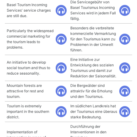
Die Servicegebühr von
Basel Tourism Incoming
Basel Tourismus Incoming
Services' service charges
Services wird in jedem Fall
are still due.
fällig.
Besonders die verbreitete
Particularly the widespread
kommerzielle Vermarktung
commercial marketing for
für den Tourismus kann zu
the tourism leads to
Problemen in der Umwelt
problems.
führen.
Eine Initiative zur
An initiative to develop
Entwicklung des sozialen
social tourism and thus to
Tourismus und damit zur
reduce seasonality.
Reduktion der Saisonalität.
Mountain forests are
Die Bergwälder sind
attractive for rest and
attraktiv für die Erholung
tourism.
und den Tourismus.
Tourism is extremely
Im südlichen Landkreis hat
important in the southern
der Tourismus eine überaus
district.
starke Bedeutung.
Durchführung der
Implementation of
Interventionen in den