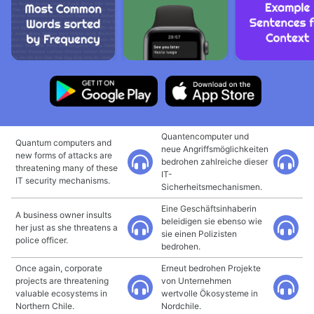
Quantencomputer und
Quantum computers and
neue Angriffsmöglichkeiten
new forms of attacks are
bedrohen zahlreiche dieser
threatening many of these
IT-
IT security mechanisms.
Sicherheitsmechanismen.
Eine Geschäftsinhaberin
A business owner insults
beleidigen sie ebenso wie
her just as she threatens a
sie einen Polizisten
police officer.
bedrohen.
Once again, corporate
Erneut bedrohen Projekte
projects are threatening
von Unternehmen
valuable ecosystems in
wertvolle Ökosysteme in
Northern Chile.
Nordchile.