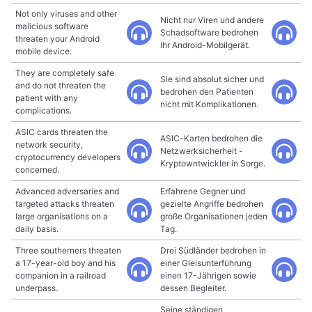
Not only viruses and other
Nicht nur Viren und andere
malicious software
Schadsoftware bedrohen
threaten your Android
Ihr Android-Mobilgerät.
mobile device.
They are completely safe
Sie sind absolut sicher und
and do not threaten the
bedrohen den Patienten
patient with any
nicht mit Komplikationen.
complications.
ASIC cards threaten the
ASIC-Karten bedrohen die
network security,
Netzwerksicherheit -
cryptocurrency developers
Kryptowntwickler in Sorge.
concerned.
Advanced adversaries and
Erfahrene Gegner und
targeted attacks threaten
gezielte Angriffe bedrohen
large organisations on a
große Organisationen jeden
daily basis.
Tag.
Three southerners threaten
Drei Südländer bedrohen in
a 17-year-old boy and his
einer Gleisunterführung
companion in a railroad
einen 17-Jährigen sowie
underpass.
dessen Begleiter.
Seine ständigen