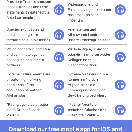
President Trump's constant
Widersprüche und
inconsistencies and false
Falschaussagen bedrohen
statements threatened the
das amerikanische
American empire.
Imperium.
Species extinction and
Artensterben und
climate change are
Klimawandel bedrohen
threatening our livelihoods.
unsere Lebensgrundlagen.
We do not harass, threaten
Wir belästigen, bedrohen
or discriminate against
oder diskriminieren weder
colleagues or business
Kollegen noch
partners.
Geschäftspartner.
Extreme natural events are
Extreme Naturereignisse
threatening the living
können im Norden
conditions of the
Afghanistans die
population of northern
Lebensgrundlagen der
Afghanistan.
Bevölkerung bedrohen.
"Rating agencies threaten
"Rating-Agenturen
aid to Greece", leads
bedrohen Griechenland-
Público.
Hilfe", titelt Público.
Download our free mobile app for iOS and