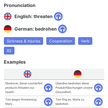
Pronunciation
English: threaten
German: bedrohen
Sickness & Injuries
Cooperation
Verb
B2
Examples
Moreover, these counterfeit
Überdies bedrohen diese
products threaten our
Produktfälschungen unsere
health.
Gesundheit.
Tom began threatening
Tom fing an, Maria zu
Mary.
bedrohen.