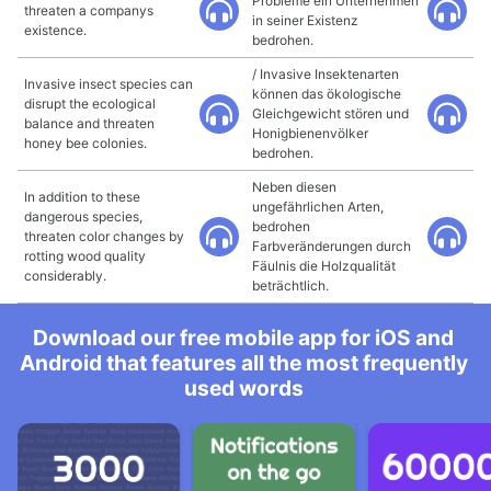
Probleme ein Unternehmen
threaten a companys
in seiner Existenz
existence.
bedrohen.
/ Invasive Insektenarten
Invasive insect species can
können das ökologische
disrupt the ecological
Gleichgewicht stören und
balance and threaten
Honigbienenvölker
honey bee colonies.
bedrohen.
Neben diesen
In addition to these
ungefährlichen Arten,
dangerous species,
bedrohen
threaten color changes by
Farbveränderungen durch
rotting wood quality
Fäulnis die Holzqualität
considerably.
beträchtlich.
Download our free mobile app for iOS and
Android that features all the most frequently
used words