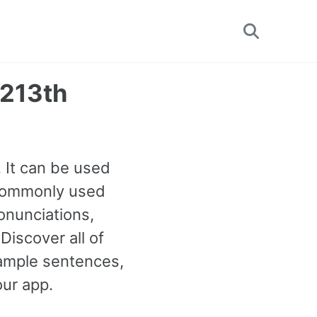
Toggle
search
 213th
 It can be used
t commonly used
ronunciations,
iscover all of
mple sentences,
our app.