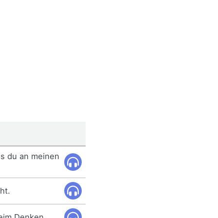
ss du an meinen
ht.
beim Denken.