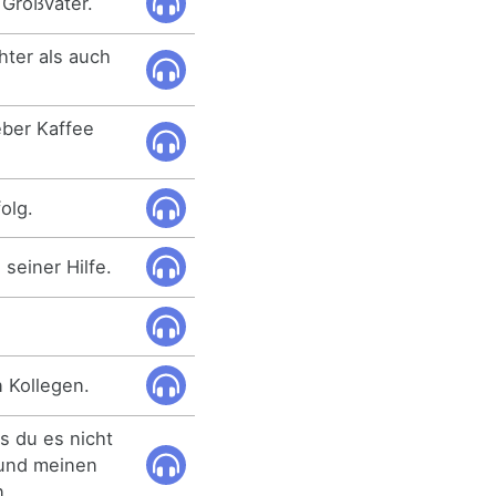
 Großvater.
hter als auch
ieber Kaffee
olg.
seiner Hilfe.
 Kollegen.
s du es nicht
 und meinen
n.