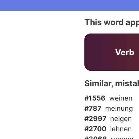
This word app
Verb
Similar, mist
#1556
weinen
#787
meinung
#2997
neigen
#2700
lehnen