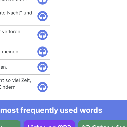
ute Nacht" und
 verloren
e meinen.
lan.
t so viel Zeit,
Kindern
he most frequently used words