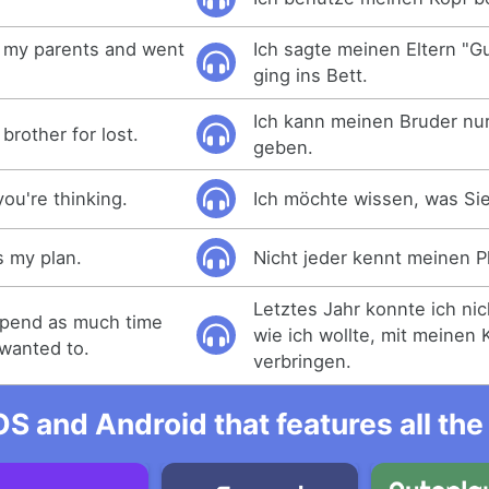
to my parents and went
Ich sagte meinen Eltern "G
ging ins Bett.
Ich kann meinen Bruder nur
brother for lost.
geben.
ou're thinking.
Ich möchte wissen, was Si
 my plan.
Nicht jeder kennt meinen P
Letztes Jahr konnte ich nich
 spend as much time
wie ich wollte, mit meinen 
 wanted to.
verbringen.
OS and Android that features all t