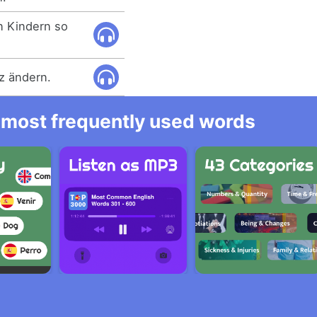
n Kindern so
z ändern.
he most frequently used words