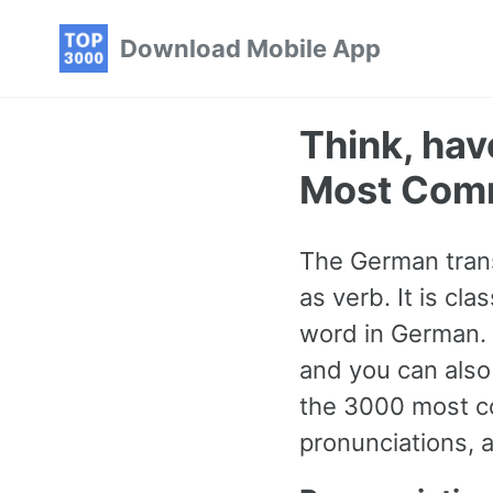
Skip
Skip
Skip
Download Mobile App
to
to
to
primary
content
footer
navigation
Think, hav
Most Com
The German trans
as verb. It is cl
word in German. T
and you can also
the 3000 most 
pronunciations, 