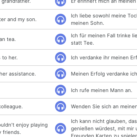
 grandfather.
Er erinnert mich an meinen
Ich liebe sowohl meine Toc
ter and my son.
meinen Sohn.
Ich für meinen Fall trinke l
han tea.
statt Tee.
 to her.
Ich verdanke ihr meinen Erf
her assistance.
Meinen Erfolg verdanke ich 
Ich rufe meinen Mann an.
olleague.
Wenden Sie sich an meinen
Ich kann nicht glauben, das
ouldn't enjoy playing
genießen würdest, mit mir
 friends.
Freunden Karten zu spiele