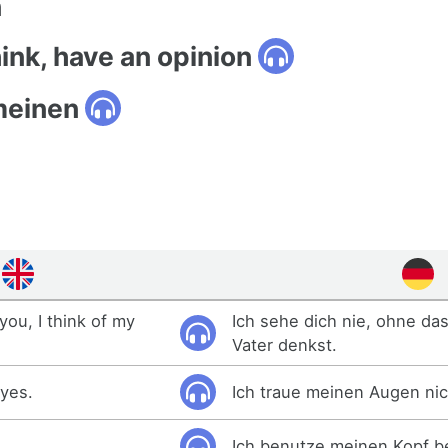
n
hink, have an opinion
meinen
you, I think of my
Ich sehe dich nie, ohne da
Vater denkst.
eyes.
Ich traue meinen Augen nic
Ich benutze meinen Kopf 