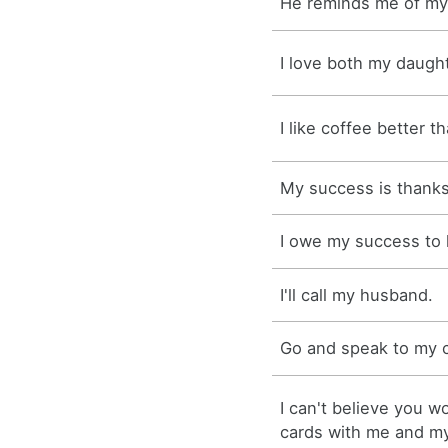
He reminds me of my
I love both my daugh
I like coffee better t
My success is thanks
I owe my success to 
I'll call my husband.
Go and speak to my c
I can't believe you w
cards with me and my