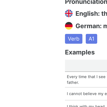
Pronunciatio
English: t
German: 
Verb
A1
Examples
Every time that I see 
father.
I cannot believe my 
I think with my head.