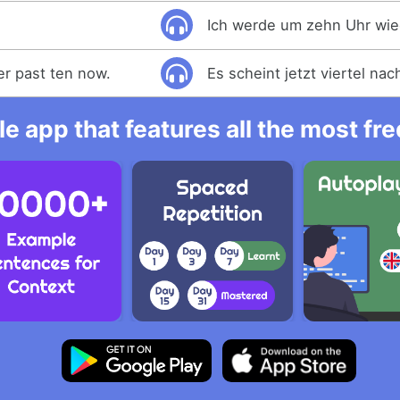
.
Ich werde um zehn Uhr wi
rter past ten now.
Es scheint jetzt viertel nac
e app that features all the most fr