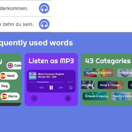
ederkommen.
h zehn zu sein.
equently used words