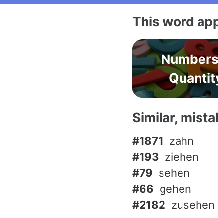
This word app
Numbers
Quantit
Similar, mist
#1871
zahn
#193
ziehen
#79
sehen
#66
gehen
#2182
zusehen