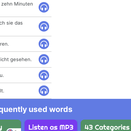
s zehn Minuten
ich sie das
ren.
nicht gesehen.
u.
t.
equently used words