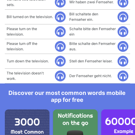
Wir haben zwei Fernseher.
sets.
Bill schaltete den
Bill turned on the television.
Fernseher ein.
Please turn on the
Schalte bitte den Fernseher
television.
ein
Please turn off the
Bitte schalte den Fernseher
television.
aus.
Turn down the television.
Stell den Fernseher leiser.
The television doesn't
Der Fernseher geht nicht.
work.
Discover our most common words mobile
app for free