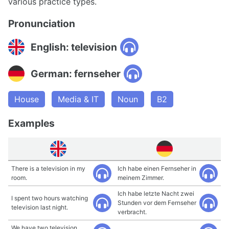
various practice types.
Pronunciation
English: television
German: fernseher
House
Media & IT
Noun
B2
Examples
There is a television in my
Ich habe einen Fernseher in
room.
meinem Zimmer.
Ich habe letzte Nacht zwei
I spent two hours watching
Stunden vor dem Fernseher
television last night.
verbracht.
We have two television