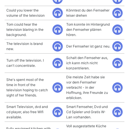
Could you lower the
Könntest du den Fernseher
volume of the television
leiser drehen
Tom could hear the
Tom konnte im Hintergrund
television blaring in the
den Fernseher plärren
background.
hören.
The television is brand
Der Fernseher ist ganz neu.
new.
Schalt den Fernseher aus,
Turn off the television. I
ich kann mich nicht
can't concentrate.
konzentrieren.
Die meiste Zeit habe sie
She's spent most of the
vor dem Fernseher
time in front of the
verbracht - in der
television hoping to catch
Hoffnung, ihre Freunde zu
sight of her friends.
erblicken.
Smart Television, dvd and
Smart Fernseher, Dvd und
cd player, also free Wifi
Cd Spieler und Gratis W-
available.
Lan vorhanden.
Voll ausgestattete Küche
Fully equipped kitchen with