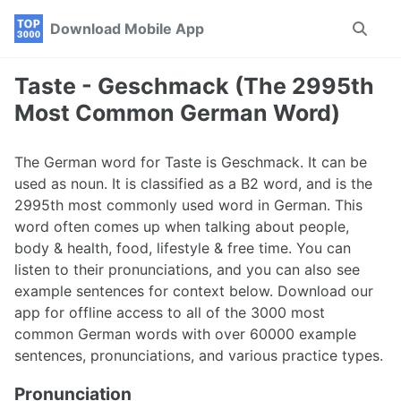
Skip
Skip
Skip
Download Mobile App
Toggle
to
to
to
search
primary
content
footer
navigation
Taste - Geschmack (The 2995th
Most Common German Word)
The German word for Taste is Geschmack. It can be
used as noun. It is classified as a B2 word, and is the
2995th most commonly used word in German. This
word often comes up when talking about people,
body & health, food, lifestyle & free time. You can
listen to their pronunciations, and you can also see
example sentences for context below. Download our
app for offline access to all of the 3000 most
common German words with over 60000 example
sentences, pronunciations, and various practice types.
Pronunciation