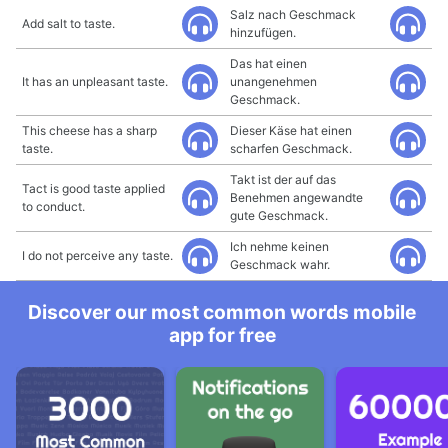
Salz nach Geschmack
Add salt to taste.
hinzufügen.
Das hat einen
It has an unpleasant taste.
unangenehmen
Geschmack.
This cheese has a sharp
Dieser Käse hat einen
taste.
scharfen Geschmack.
Takt ist der auf das
Tact is good taste applied
Benehmen angewandte
to conduct.
gute Geschmack.
Ich nehme keinen
I do not perceive any taste.
Geschmack wahr.
Discover our most common words mobile
app for free