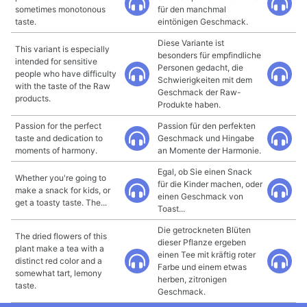
sometimes monotonous
für den manchmal
taste.
eintönigen Geschmack.
Diese Variante ist
This variant is especially
besonders für empfindliche
intended for sensitive
Personen gedacht, die
people who have difficulty
Schwierigkeiten mit dem
with the taste of the Raw
Geschmack der Raw-
products.
Produkte haben.
Passion for the perfect
Passion für den perfekten
taste and dedication to
Geschmack und Hingabe
moments of harmony.
an Momente der Harmonie.
Egal, ob Sie einen Snack
Whether you're going to
für die Kinder machen, oder
make a snack for kids, or
einen Geschmack von
get a toasty taste. The...
Toast...
Die getrockneten Blüten
The dried flowers of this
dieser Pflanze ergeben
plant make a tea with a
einen Tee mit kräftig roter
distinct red color and a
Farbe und einem etwas
somewhat tart, lemony
herben, zitronigen
taste.
Geschmack.