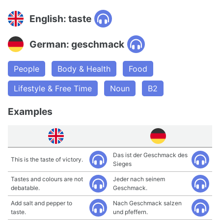
English: taste
German: geschmack
People
Body & Health
Food
Lifestyle & Free Time
Noun
B2
Examples
Das ist der Geschmack des
This is the taste of victory.
Sieges
Tastes and colours are not
Jeder nach seinem
debatable.
Geschmack.
Add salt and pepper to
Nach Geschmack salzen
taste.
und pfeffern.