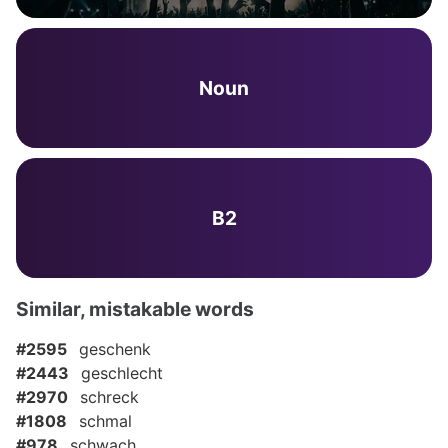
Noun
B2
Similar, mistakable words
#2595
geschenk
#2443
geschlecht
#2970
schreck
#1808
schmal
#978
schwach