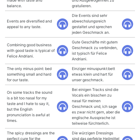
made with taste and
und Ausgewogenheit zu
balance.
gratulieren.
Die Events sind sehr
Events are diversified and
abwechslungsreich
appeal to any taste.
gestaltet und sprechen
jeden Geschmack an.
Gute Geschäfte mit gutem
Combining good business
Geschmack zu verbinden,
with good taste is typical of
ist typisch für Felice
Felice Andriani.
Andriani.
The only minus point: bed
Einziger minuspunkt:bett
something small and hard
etwas klein und hart für
for our taste.
unser geschmack.
Bei einigen Tracks sind die
On some tracks the sound
Vocals ein bisschen zu
is a bit too nasal for my
nasal für meinen
taste and I hate to say it,
Geschmack und, ich sage
but the English
es zwar nicht gern, aber die
pronunciation is awful at
englische Aussprache ist
times.
teilweise fürchterlich.
The spicy dressings are the
Die würzigen Dressings
perfect cure for the
sind das perfekte Heilmittel