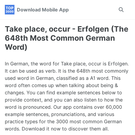
Skip
Skip
Skip
Download Mobile App
Toggle
to
to
to
search
primary
content
footer
navigation
Take place, occur - Erfolgen (The
648th Most Common German
Word)
In German, the word for Take place, occur is Erfolgen.
It can be used as verb. It is the 648th most commonly
used word in German, classified as a A1 word. This
word often comes up when talking about being &
changes. You can find example sentences below to
provide context, and you can also listen to how the
word is pronounced. Our app contains over 60,000
example sentences, pronunciations, and various
practice types for the 3000 most common German
words. Download it now to discover them all.