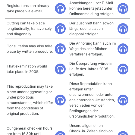
Anmeldungen über E-Mail
Registrations can already
können bereits jetzt unter
take place via e-mail.
Onlineanmeldung erfolgen.
Cutting can take place
Der Zuschnitt kann sowohl
longitudinally, transversely
längs, quer als auch
and diagonally.
diagonal erfolgen.
Die Anhörung kann auch im
Consultation may also take
Wege des schriftlichen
place by written procedure.
Verfahrens erfolgen.
Die Überprüfung würde im
That examination would
Laufe des Jahres 2005
take place in 2005.
erfolgen.
Diese Reproduktion kann
This reproduction may take
erfolgen unter
place under aggravating or
erschwerenden oder unter
under propitious
erleichternden Umständen,
circumstances, which differ
verschieden von den
from the conditions of
Bedingungen der
original production.
ursprünglichen Produktion.
Unsere allgemeinen
Our general check-in hours
Check-in-Zeiten sind von
are from 16.30h until