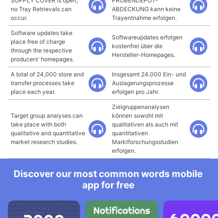
SUPPLY COVER is open,
PROBENDEPOT-
no Tray Retrievals can
ABDECKUNG kann keine
occur.
Trayentnahme erfolgen.
Software updates take
Softwareupdates erfolgen
place free of charge
kostenfrei über die
through the respective
Hersteller-Homepages.
producers' homepages.
A total of 24,000 store and
Insgesamt 24.000 Ein- und
transfer processes take
Auslagerungsprozesse
place each year.
erfolgen pro Jahr.
Zielgruppenanalysen
Target group analyses can
können sowohl mit
take place with both
qualitativen als auch mit
qualitative and quantitative
quantitativen
market research studies.
Marktforschungsstudien
erfolgen.
Discover our most common words mobile
app for free