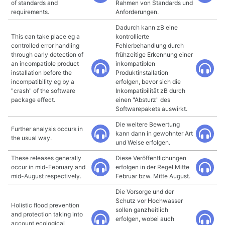
of standards and
Rahmen von Standards und
requirements.
Anforderungen.
Dadurch kann zB eine
This can take place eg a
kontrollierte
controlled error handling
Fehlerbehandlung durch
through early detection of
frühzeitige Erkennung einer
an incompatible product
inkompatiblen
installation before the
Produktinstallation
incompatibility eg by a
erfolgen, bevor sich die
"crash" of the software
Inkompatibilität zB durch
package effect.
einen "Absturz" des
Softwarepakets auswirkt.
Die weitere Bewertung
Further analysis occurs in
kann dann in gewohnter Art
the usual way.
und Weise erfolgen.
These releases generally
Diese Veröffentlichungen
occur in mid-February and
erfolgen in der Regel Mitte
mid-August respectively.
Februar bzw. Mitte August.
Die Vorsorge und der
Schutz vor Hochwasser
Holistic flood prevention
sollen ganzheitlich
and protection taking into
erfolgen, wobei auch
account ecological