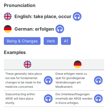
Pronunciation
English: take place, occur
German: erfolgen
Being & Changes
Verb
A1
Examples
These generally take place
Diese erfolgen meist zu
too late for fundamental
spät für grundlegende
changes to be made to the
Veränderungen am
medicine concerned.
Medikament.
Subcontracting within
Die Unterbeauftragungen
ARGE will take place
innerhalb der ARGE werden
shortly.
in Kürze erfolgen.