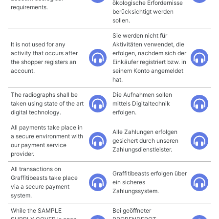
ökologische Erfordernisse
requirements.
berücksichtigt werden
sollen.
Sie werden nicht für
It is not used for any
Aktivitäten verwendet, die
activity that occurs after
erfolgen, nachdem sich der
the shopper registers an
Einkäufer registriert bzw. in
account.
seinem Konto angemeldet
hat.
The radiographs shall be
Die Aufnahmen sollen
taken using state of the art
mittels Digitaltechnik
digital technology.
erfolgen.
All payments take place in
Alle Zahlungen erfolgen
a secure environment with
gesichert durch unseren
our payment service
Zahlungsdienstleister.
provider.
All transactions on
Graffitibeasts erfolgen über
Graffitibeasts take place
ein sicheres
via a secure payment
Zahlungssystem.
system.
While the SAMPLE
Bei geöffneter