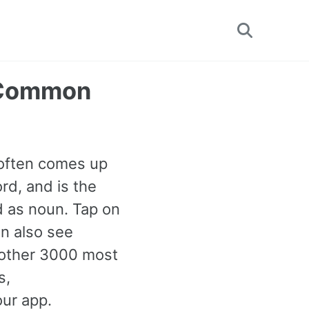
Toggle
search
 Common
 often comes up
rd, and is the
 as noun. Tap on
an also see
 other 3000 most
s,
our app.