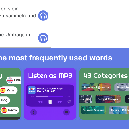
Tools ein
 zu sammeln und
ine Umfrage in
 the most frequently used words