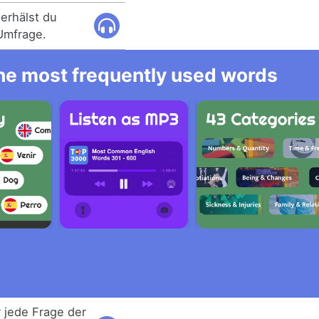
erhälst du
Umfrage.
 the most frequently used words
 jede Frage der