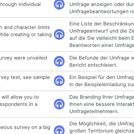
through individual
Umfrage anzeigen oder dur
Umfragebeantwortungen na
Eine Liste der Beschränku
n and character limits
Umfrageentwurf und die Ze
ile creating or taking
auf die Sie vielleicht beim 
Beantworten einer Umfrage
survey were unveiled
Die Befunde der Umfrage 
Bericht entschleiert.
rvey text, see sample
Ein Beispiel für den Umfra
in der Beispieleinladung z
will allow you to
Das Branding Ihrer Umfrage
espondents in a
Ihnen eine bessere Interak
Umfrageteilnehmern.
Die Möglichkeit, die Umfra
aneous survey on a big
großen Territorium gleichze