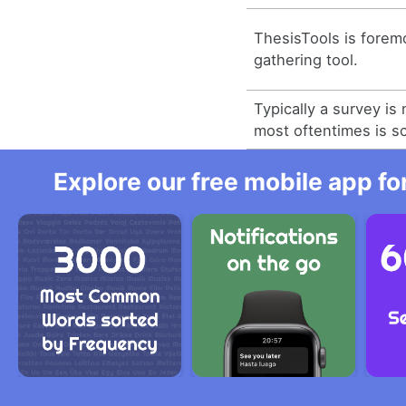
ThesisTools is forem
gathering tool.
Typically a survey is
most oftentimes is s
Explore our free mobile app fo