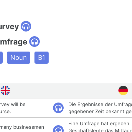
n
urvey
umfrage
Noun
B1
rvey will be
Die Ergebnisse der Umfrag
urse.
gegebener Zeit bekannt g
Eine Umfrage hat ergeben, 
t many businessmen
Geschäftsleute das Mittag