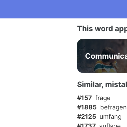
This word app
Communica
Similar, mist
#157
frage
#1885
befragen
#2125
umfang
#1737
auflage