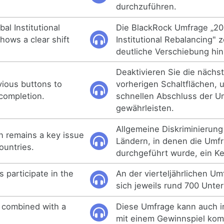
durchzuführen.
al Institutional
Die BlackRock Umfrage „20
hows a clear shift
Institutional Rebalancing" z
deutliche Verschiebung hin z
Deaktivieren Sie die nächs
vious buttons to
vorherigen Schaltflächen, 
completion.
schnellen Abschluss der U
gewährleisten.
Allgemeine Diskriminierung 
on remains a key issue
Ländern, in denen die Umf
ountries.
durchgeführt wurde, ein K
 participate in the
An der vierteljährlichen Um
sich jeweils rund 700 Unt
 combined with a
Diese Umfrage kann auch i
mit einem Gewinnspiel kom