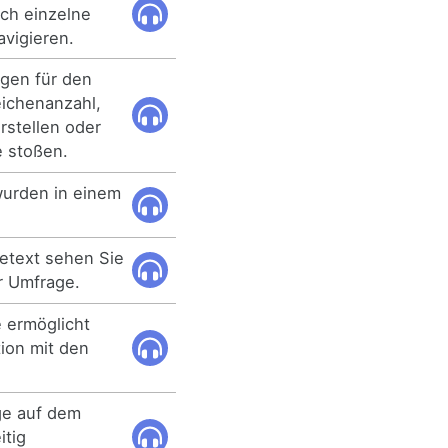
ch einzelne
vigieren.
ngen für den
ichenanzahl,
Erstellen oder
 stoßen.
wurden in einem
getext sehen Sie
ur Umfrage.
 ermöglicht
tion mit den
ge auf dem
itig