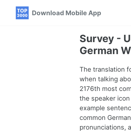
Skip
Skip
Skip
Download Mobile App
to
to
to
primary
content
footer
navigation
Survey - 
German W
The translation 
when talking abou
2176th most com
the speaker icon 
example sentence
common German 
pronunciations, 