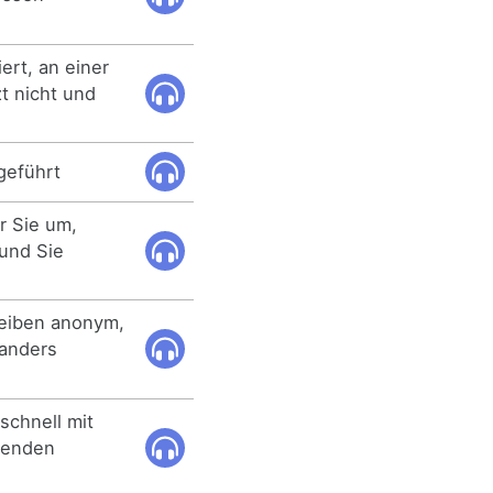
iert, an einer
t nicht und
geführt
r Sie um,
 und Sie
leiben anonym,
 anders
schnell mit
zenden