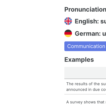
Pronunciatio
English: s
German: 
Communication
Examples
The results of the su
announced in due co
A survey shows tha