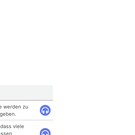
e werden zu
egeben.
dass viele
essen