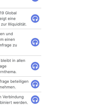
19 Global
eigt eine
ur Illiquidität.
ten und
um einen
mfrage zu
bleibt in allen
rage
ernthema.
frage beteiligen
ernehmen.
n Verbindung
biniert werden.