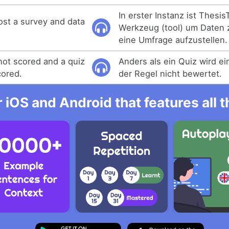
In erster Instanz ist Thesis
ost a survey and data
Werkzeug (tool) um Daten
eine Umfrage aufzustellen.
 not scored and a quiz
Anders als ein Quiz wird e
cored.
der Regel nicht bewertet.
r iOS and Android that features all