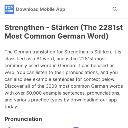
Skip
Skip
Skip
Download Mobile App
Toggle
to
to
to
search
primary
content
footer
navigation
Strengthen - Stärken (The 2281st
Most Common German Word)
The German translation for Strengthen is Stärken. It is
classified as a B1 word, and is the 2281st most
commonly used word in German. It can be used as
verb. You can listen to their pronunciations, and you
can also see example sentences for context below.
Discover all of the 3000 most common German words
with over 60,000 example sentences, pronunciations,
and various practice types by downloading our app
today.
Pronunciation