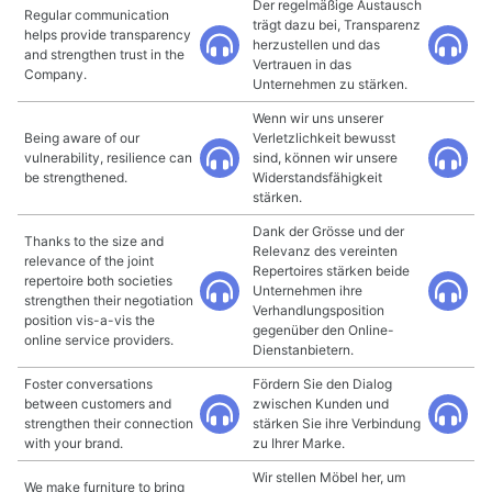
Der regelmäßige Austausch
Regular communication
trägt dazu bei, Transparenz
helps provide transparency
herzustellen und das
and strengthen trust in the
Vertrauen in das
Company.
Unternehmen zu stärken.
Wenn wir uns unserer
Being aware of our
Verletzlichkeit bewusst
vulnerability, resilience can
sind, können wir unsere
be strengthened.
Widerstandsfähigkeit
stärken.
Dank der Grösse und der
Thanks to the size and
Relevanz des vereinten
relevance of the joint
Repertoires stärken beide
repertoire both societies
Unternehmen ihre
strengthen their negotiation
Verhandlungsposition
position vis-a-vis the
gegenüber den Online-
online service providers.
Dienstanbietern.
Foster conversations
Fördern Sie den Dialog
between customers and
zwischen Kunden und
strengthen their connection
stärken Sie ihre Verbindung
with your brand.
zu Ihrer Marke.
Wir stellen Möbel her, um
We make furniture to bring