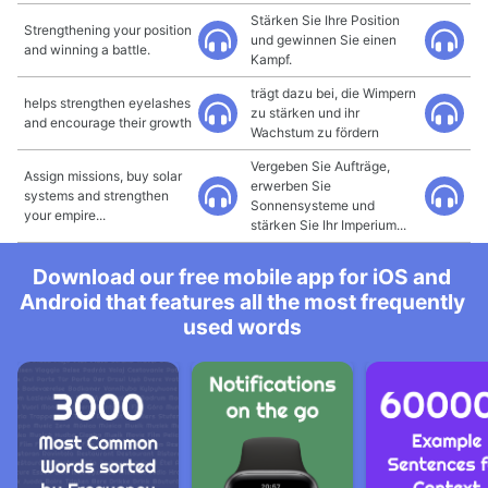
Stärken Sie Ihre Position
Strengthening your position
und gewinnen Sie einen
and winning a battle.
Kampf.
trägt dazu bei, die Wimpern
helps strengthen eyelashes
zu stärken und ihr
and encourage their growth
Wachstum zu fördern
Vergeben Sie Aufträge,
Assign missions, buy solar
erwerben Sie
systems and strengthen
Sonnensysteme und
your empire...
stärken Sie Ihr Imperium...
Download our free mobile app for iOS and
Android that features all the most frequently
used words