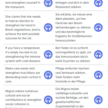
and strengthen yourself in
einlegen und dich in dem
the restaurant.
Restaurant stärken.
Sie erklärte, sie müsse eine
She claims that she needs
Wahl abhalten, um ihre
to hold an election to
Hand bei den Brexit-
strengthen her hand in
Verhandlungen zu stärken
Brexit negotiations, and to
und das bestmögliche
achieve the best possible
Ergebnis für Großbritannien
outcome for the UK.
herauszuholen.
If you have a temperature
Bei Fieber ist es schlicht
it's simply too late to try
und ergreifend zu spät, um
strengthening the immune
das Immunsystem durch
system with cold showers.
kalte Duschen zu stärken.
Make care easier and
Pflege einfacher machen
strengthen trust.Many are
und Vertrauen stärken.
demanding more control in
Viele fordern mehr
care.
Kontrolle in der Pflege.
Die Migros leistet
Migros makes numerous
vielfältige kulturelle und
cultural and social
soziale Beiträge, um den
contributions to strengthen
gesellschaftlichen
social cohesion in
Zusammenhalt in der