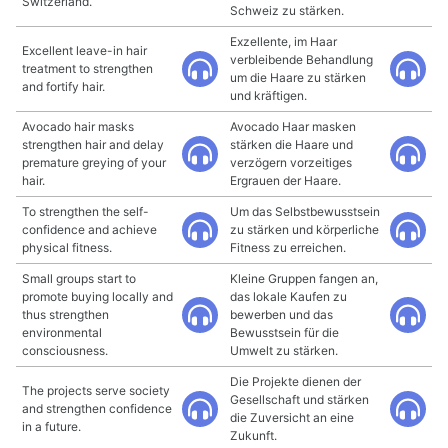
Switzerland.
Schweiz zu stärken.
Exzellente, im Haar
Excellent leave-in hair
verbleibende Behandlung
treatment to strengthen
um die Haare zu stärken
and fortify hair.
und kräftigen.
Avocado hair masks
Avocado Haar masken
strengthen hair and delay
stärken die Haare und
premature greying of your
verzögern vorzeitiges
hair.
Ergrauen der Haare.
To strengthen the self-
Um das Selbstbewusstsein
confidence and achieve
zu stärken und körperliche
physical fitness.
Fitness zu erreichen.
Small groups start to
Kleine Gruppen fangen an,
promote buying locally and
das lokale Kaufen zu
thus strengthen
bewerben und das
environmental
Bewusstsein für die
consciousness.
Umwelt zu stärken.
Die Projekte dienen der
The projects serve society
Gesellschaft und stärken
and strengthen confidence
die Zuversicht an eine
in a future.
Zukunft.