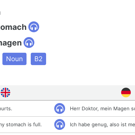
n
stomach
magen
Noun
B2
urts.
Herr Doktor, mein Magen s
y stomach is full.
Ich habe genug, also ist me