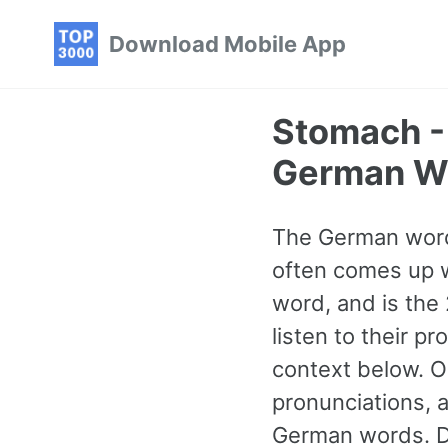
Skip
Skip
Skip
Download Mobile App
to
to
to
primary
content
footer
navigation
Stomach 
German W
The German word 
often comes up wh
word, and is th
listen to their 
context below. O
pronunciations, 
German words. Do