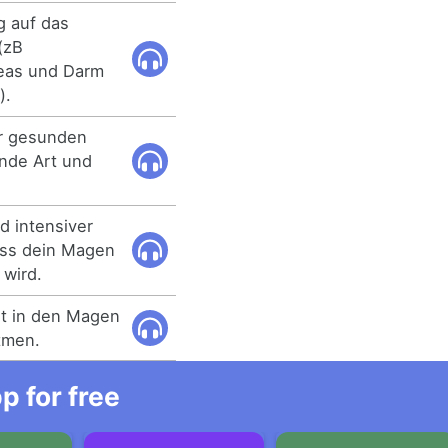
g auf das
(zB
reas und Darm
).
er gesunden
nde Art und
d intensiver
ass dein Magen
 wird.
st in den Magen
tmen.
 for free