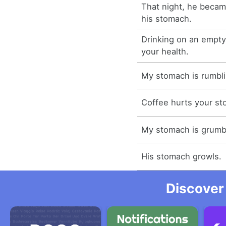
That night, he became
his stomach.
Drinking on an empty
your health.
My stomach is rumbli
Coffee hurts your st
My stomach is grumb
His stomach growls.
Discover