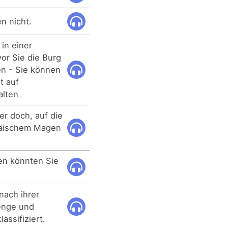
n nicht.
in einer
vor Sie die Burg
en - Sie können
t auf
alten
er doch, auf die
päischem Magen
n könnten Sie
ach ihrer
Menge und
assifiziert.