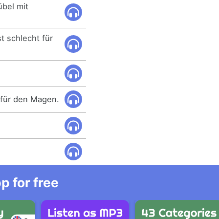
übel mit
t schlecht für
t für den Magen.
 for free