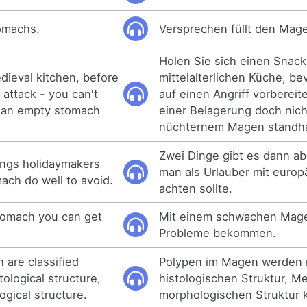
tomachs.
Versprechen füllt den Mage
Holen Sie sich einen Snack 
dieval kitchen, before
mittelalterlichen Küche, be
 attack - you can't
auf einen Angriff vorbereit
n an empty stomach
einer Belagerung doch nich
nüchternem Magen standh
Zwei Dinge gibt es dann ab
ings holidaymakers
man als Urlauber mit euro
ach do well to avoid.
achten sollte.
tomach you can get
Mit einem schwachen Mage
Probleme bekommen.
 are classified
Polypen im Magen werden n
tological structure,
histologischen Struktur, 
gical structure.
morphologischen Struktur kl