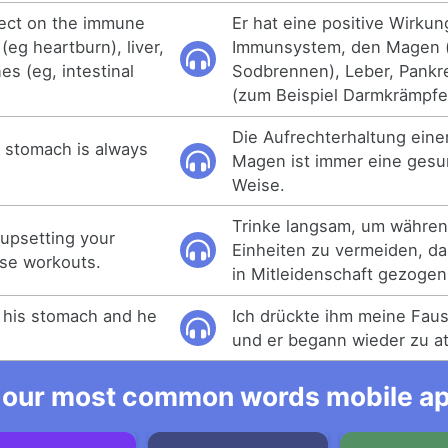
ffect on the immune
Er hat eine positive Wirkun
eg heartburn), liver,
Immunsystem, den Magen 
es (eg, intestinal
Sodbrennen), Leber, Pank
(zum Beispiel Darmkrämpfe
Die Aufrechterhaltung ein
y stomach is always
Magen ist immer eine gesu
Weise.
Trinke langsam, um währen
 upsetting your
Einheiten zu vermeiden, d
nse workouts.
in Mitleidenschaft gezogen
o his stomach and he
Ich drückte ihm meine Fau
und er begann wieder zu a
 our most common words mobile app