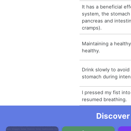
It has a beneficial e
system, the stomach (
pancreas and intestin
cramps).
Maintaining a health
healthy.
Drink slowly to avoid
stomach during inte
I pressed my fist int
resumed breathing.
Discover