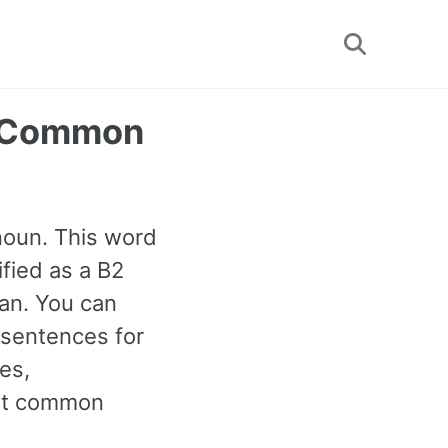
Toggle
search
t Common
noun. This word
ified as a B2
an. You can
 sentences for
es,
ost common