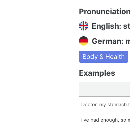
Pronunciatio
English: 
German: 
Body & Health
Examples
Doctor, my stomach h
I've had enough, so m