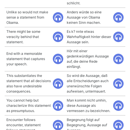
schlicht.
Unlike so would not make
Anders würde so eine
sense a statement from
Aussage von Obama
Obama.
keinen Sinn machen.
There might be some
Es k? nnte etwas
veracity behind that
Wahrhaftigkeit hinter dieser
statement.
Aussage sein.
Hör mit einer
End with a memorable
gedenkwürdigen Aussage
statement that captures
auf, die deine Rede
your speech.
einfängt.
This substantiates the
So wird die Aussage, daß
statement that all decisions
alle Entscheidungen auch
also have undesirable
unerwünschte Folgen
consequences.
aufweisen, untermauert.
You cannot help but
Man kommt nicht umhin,
characterize this statement
diese Aussage als
as presumptuous.
vermessen zu bezeichnen.
Encounter follows
Begegnung folgt auf
encounter, statement
Begegnung, Aussage auf