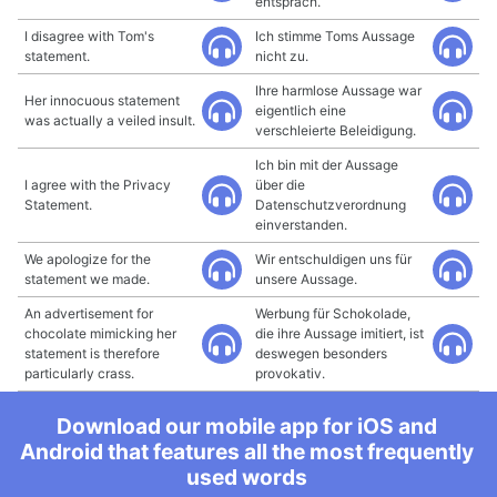
entsprach.
I disagree with Tom's
Ich stimme Toms Aussage
statement.
nicht zu.
Ihre harmlose Aussage war
Her innocuous statement
eigentlich eine
was actually a veiled insult.
verschleierte Beleidigung.
Ich bin mit der Aussage
I agree with the Privacy
über die
Statement.
Datenschutzverordnung
einverstanden.
We apologize for the
Wir entschuldigen uns für
statement we made.
unsere Aussage.
An advertisement for
Werbung für Schokolade,
chocolate mimicking her
die ihre Aussage imitiert, ist
statement is therefore
deswegen besonders
particularly crass.
provokativ.
Download our mobile app for iOS and
Android that features all the most frequently
used words