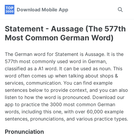
Skip
Skip
Skip
Download Mobile App
Toggle
to
to
to
search
primary
content
footer
navigation
Statement - Aussage (The 577th
Most Common German Word)
The German word for Statement is Aussage. It is the
577th most commonly used word in German,
classified as a A1 word. It can be used as noun. This
word often comes up when talking about shops &
services, communication. You can find example
sentences below to provide context, and you can also
listen to how the word is pronounced. Download our
app to practice the 3000 most common German
words, including this one, with over 60,000 example
sentences, pronunciations, and various practice types.
Pronunciation