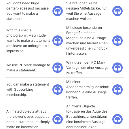
You don't need huge
Sie brauchen keine
centerpieces just because
riesigen Mittelstücke, nur
you want to make a
weil Sie eine Aussage
statement.
machen wollen.
Mit dieser besonderen
With this special
Fotografie möchte
photography, Magnitude
Magnitude eine Aussage
wants to make a statement
machen und hiermit einen
and leave an unforgettable
unvergesslichen Eindruck
impression.
hinterlassen.
Wir nutzen den PC Mark
We use PCMark Vantage to
Vantage, um eine Aussage
make a statement.
zu treffen.
Mit einer
You can make a statement
Abonnementmitgliedschaft
with Subscribing
können Sie eine Aussage
membership.
treffen.
Animierte Objekte
Animated objects attract
fokussieren das Auge des
the viewer's eye, support a
Betrachters, unterstützen
certain statement or simply
eine bestimmte Aussage
make an impression.
oder beeindrucken