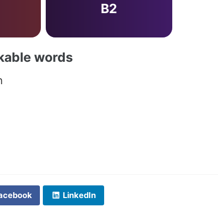
B2
akable words
n
acebook
LinkedIn