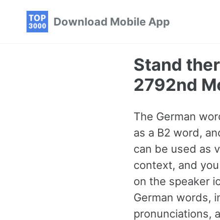
Skip
Skip
Skip
Download Mobile App
to
to
to
primary
content
footer
navigation
Stand ther
2792nd M
The German word f
as a B2 word, an
can be used as v
context, and you
on the speaker 
German words, in
pronunciations, a