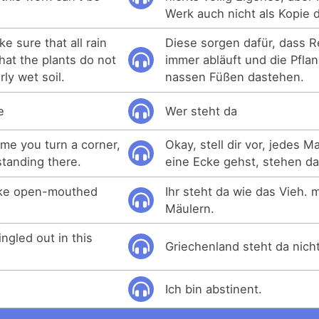
Werk auch nicht als Kopie 
e sure that all rain
Diese sorgen dafür, dass 
hat the plants do not
immer abläuft und die Pflan
ly wet soil.
nassen Füßen dastehen.
e
Wer steht da
ime you turn a corner,
Okay, stell dir vor, jedes 
standing there.
eine Ecke gehst, stehen da
like open-mouthed
Ihr steht da wie das Vieh. 
Mäulern.
ingled out in this
Griechenland steht da nicht
Ich bin abstinent.