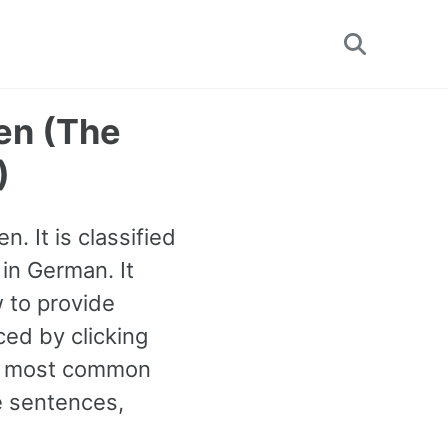
Toggle
search
hen (The
)
. It is classified
in German. It
 to provide
ced by clicking
00 most common
e sentences,