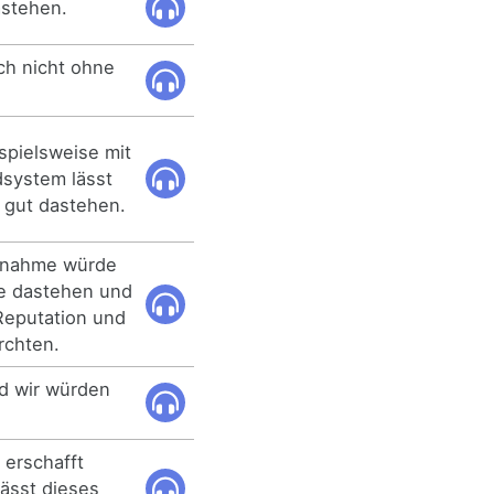
astehen.
ch nicht ohne
spielsweise mit
ystem lässt
h gut dastehen.
aßnahme würde
ne dastehen und
Reputation und
rchten.
d wir würden
erschafft
lässt dieses