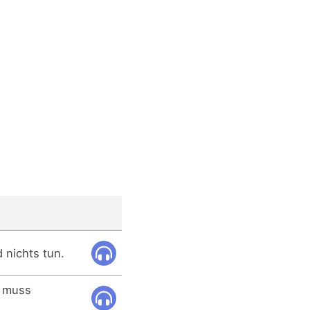
 nichts tun.
h muss