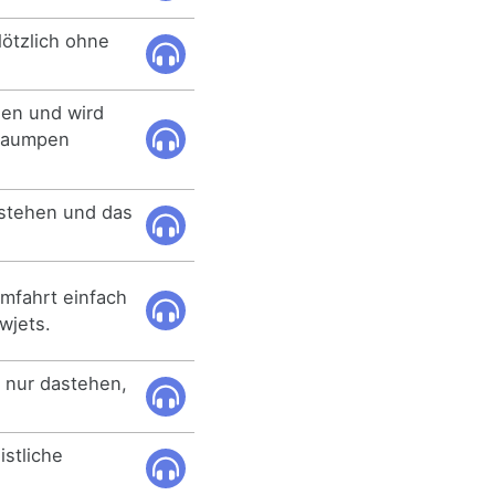
plötzlich ohne
.
en und wird
klaumpen
astehen und das
mfahrt einfach
wjets.
 nur dastehen,
istliche