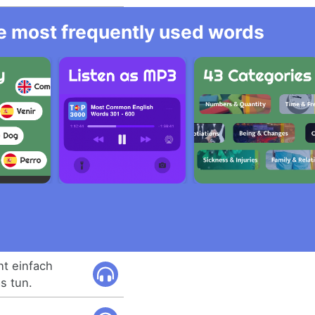
he most frequently used words
ht einfach
s tun.