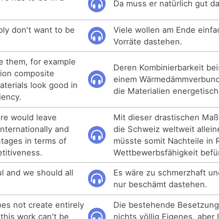
Da muss er natürlich gut d
ply don't want to be
Viele wollen am Ende einfa
Vorräte dastehen.
ne them, for example
Deren Kombinierbarkeit bei
tion composite
einem Wärmedämmverbunds
terials look good in
die Materialien energetisc
iency.
re would leave
Mit dieser drastischen M
internationally and
die Schweiz weltweit allei
tages in terms of
müsste somit Nachteile in 
titiveness.
Wettbewerbsfähigkeit befü
ul and we should all
Es wäre zu schmerzhaft un
nur beschämt dastehen.
es not create entirely
Die bestehende Besetzung 
this work can't be
nichts völlig Eigenes, aber 