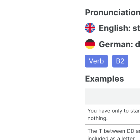
Pronunciatio
English: s
German: 
Verb
B2
Examples
You have only to sta
nothing.
The T between DD a
included as a letter.