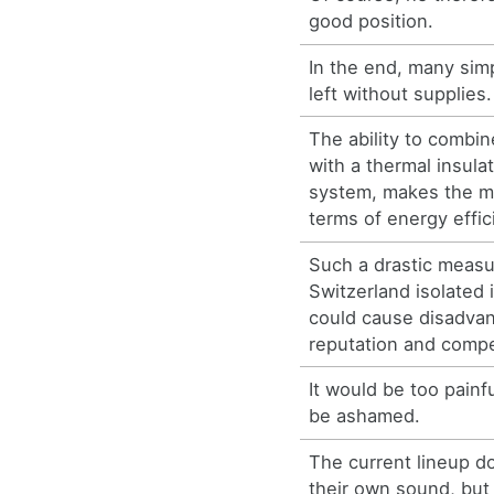
good position.
In the end, many sim
left without supplies.
The ability to combi
with a thermal insula
system, makes the ma
terms of energy effic
Such a drastic measu
Switzerland isolated 
could cause disadvan
reputation and compe
It would be too painf
be ashamed.
The current lineup do
their own sound, but 