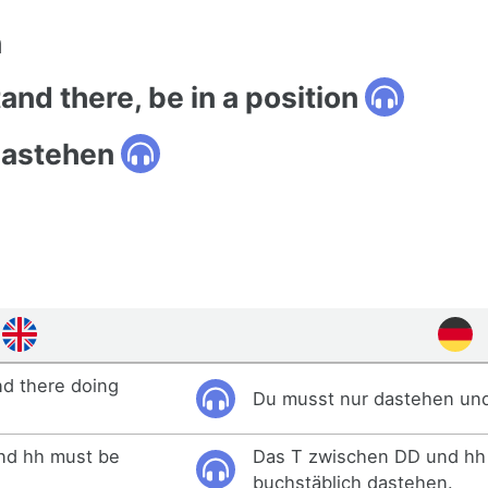
n
tand there, be in a position
dastehen
nd there doing
Du musst nur dastehen und
nd hh must be
Das T zwischen DD und h
buchstäblich dastehen.