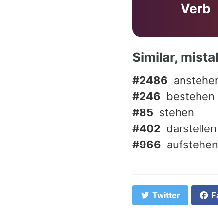
Verb
Similar, mist
#2486
anstehe
#246
bestehen
#85
stehen
#402
darstellen
#966
aufstehen
Twitter
F