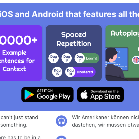
iOS and Android that features all t
can't just stand
Wir Amerikaner können nic
 something.
dastehen, wir müssen etwa
re has to be in a