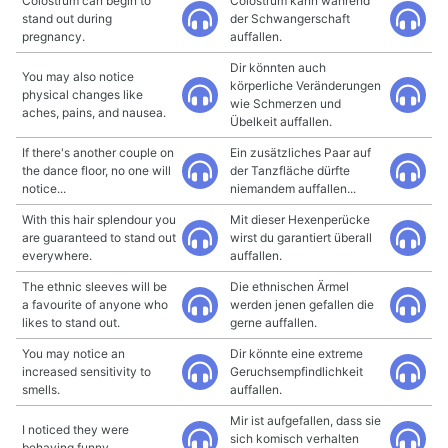
Colostrum can begin to
Colostrum kann während
stand out during
der Schwangerschaft
pregnancy.
auffallen.
Dir könnten auch
You may also notice
körperliche Veränderungen
physical changes like
wie Schmerzen und
aches, pains, and nausea.
Übelkeit auffallen.
If there's another couple on
Ein zusätzliches Paar auf
the dance floor, no one will
der Tanzfläche dürfte
notice...
niemandem auffallen...
With this hair splendour you
Mit dieser Hexenperücke
are guaranteed to stand out
wirst du garantiert überall
everywhere.
auffallen.
The ethnic sleeves will be
Die ethnischen Ärmel
a favourite of anyone who
werden jenen gefallen die
likes to stand out.
gerne auffallen.
You may notice an
Dir könnte eine extreme
increased sensitivity to
Geruchsempfindlichkeit
smells.
auffallen.
Mir ist aufgefallen, dass sie
I noticed they were
sich komisch verhalten
behaving funny.