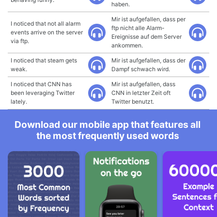
haben.
Mir ist aufgefallen, dass per
I noticed that not all alarm
ftp nicht alle Alarm-
events arrive on the server
Ereignisse auf dem Server
via ftp.
ankommen.
I noticed that steam gets
Mir ist aufgefallen, dass der
weak.
Dampf schwach wird.
I noticed that CNN has
Mir ist aufgefallen, dass
been leveraging Twitter
CNN in letzter Zeit oft
lately.
Twitter benutzt.
Download our mobile app that features all
the most frequently used words