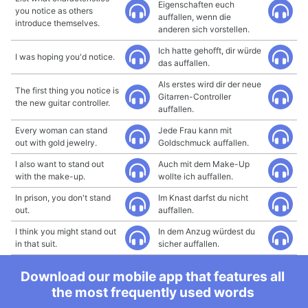
Eigenschaften euch
you notice as others
auffallen, wenn die
introduce themselves.
anderen sich vorstellen.
Ich hatte gehofft, dir würde
I was hoping you'd notice.
das auffallen.
Als erstes wird dir der neue
The first thing you notice is
Gitarren-Controller
the new guitar controller.
auffallen.
Every woman can stand
Jede Frau kann mit
out with gold jewelry.
Goldschmuck auffallen.
I also want to stand out
Auch mit dem Make-Up
with the make-up.
wollte ich auffallen.
In prison, you don't stand
Im Knast darfst du nicht
out.
auffallen.
I think you might stand out
In dem Anzug würdest du
in that suit.
sicher auffallen.
Download our mobile app that features all
the most frequently used words