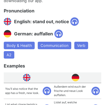
downloading our app.
Pronunciation
English: stand out, notice
German: auffallen
Body & Health
Communication
Verb
A2
Examples
Außerdem wird euch der
You'll also notice that the
frische und neue Look
app has a fresh, new look.
auffallen.
Listet auf, welche
List what characteristics